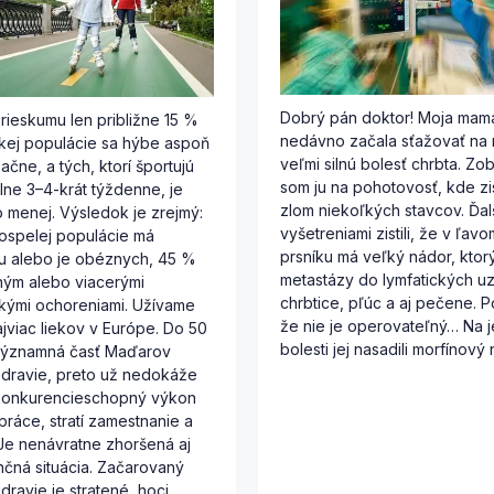
Dobrý pán doktor! Moja mama
rieskumu len približne 15 %
nedávno začala sťažovať na 
kej populácie sa hýbe aspoň
veľmi silnú bolesť chrbta. Zob
ačne, a tých, ktorí športujú
som ju na pohotovosť, kde zist
lne 3–4-krát týždenne, je
zlom niekoľkých stavcov. Ďal
menej. Výsledok je zrejmý:
vyšetreniami zistili, že v ľavo
ospelej populácie má
prsníku má veľký nádor, ktor
u alebo je obéznych, 45 %
metastázy do lymfatických uzl
dným alebo viacerými
chrbtice, pľúc a aj pečene. P
kými ochoreniami. Užívame
že nie je operovateľný… Na je
najviac liekov v Európe. Do 50
bolesti jej nasadili morfínový 
významná časť Maďarov
zdravie, preto už nedokáže
konkurencieschopný výkon
 práce, stratí zamestnanie a
 Je nenávratne zhoršená aj
ančná situácia. Začarovaný
dravie je stratené, hoci