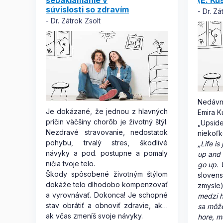
sebaklamanie v
(E. Ku
súvislosti so zdravím
Dr. Zá
Dr. Zátrok Zsolt
Nedávn
Je dokázané, že jednou z hlavných
Emira K
príčin väčšiny chorôb je životný štýl.
„Upside
Nezdravé stravovanie, nedostatok
niekoľk
pohybu, trvalý stres, škodlivé
„Life i
návyky a pod. postupne a pomaly
up and
ničia tvoje telo.
go up. 
Škody spôsobené životným štýlom
slovens
dokáže telo dlhodobo kompenzovať
zmysle
a vyrovnávať. Dokonca! Je schopné
medzi h
stav obrátiť a obnoviť zdravie, ak…
sa môže
ak včas zmeníš svoje návyky.
hore, mô