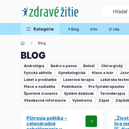
Kategórie
Blog
Info
O nás
Blog
BLOG
Andrológia
Bedro a panva
Bolesť
Chirurgický
Fyzická aktivita
Gynekologické
Hlava a tvár
Jazv
Lakeť a predlaktie
Laserová terapia
Lekárska techn
Plece a nadlaktie
Podnikanie
Pre fyzioterapeutov
Športové zranenia
Systém dodávok
Termoterapia
Všeobecné informácie
Vyšetrenia
Zápal
Zápästi
Pštrosia politika –
„Život
celonárodné
hra me