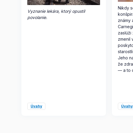
Nikdy s
Vyznanie lekára, ktorý opustil
konšpir
povolanie.
známy a
Carnegi
zaslúži
zmenil 
poskyto
starostl
Jeho na
že zdra
— a to
Úvahy
Úvahy