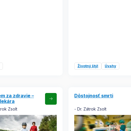
Životný štýl
Úvahy
m za zdravie –
Dôstojnosť smrti
lekára
trok Zsolt
Dr. Zátrok Zsolt