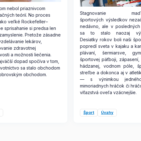
om nebol priaznivcom
Stagnovanie maďar
ačných teórií. No proces
športových výsledkov nezač
ko veľké Rockefeller–
nedávno, ale v posledných
e sprisahanie si predsa len
sa to stalo naozaj výr
 zamyslenie. Pretože zásadne
Desiatky rokov boli naši špo
vzdelávanie lekárov,
popredí sveta v kajaku a kan
vanie zdravotnej
plávaní, šermiarsve, gymn
ivosti a možnosti liečenia.
športovej päťboji, zápasení, 
jväčší dopad spočíva v tom,
hádzanej, vodnom póle, šp
votníctvo sa stalo obchodom
streľbe a dokonca aj v atleti
 obrovským obchodom.
— s výnimkou jedného
mimoriadnych hráčok či hrá
víťazstvá oveľa vzácnejšie.
Šport
Úvahy