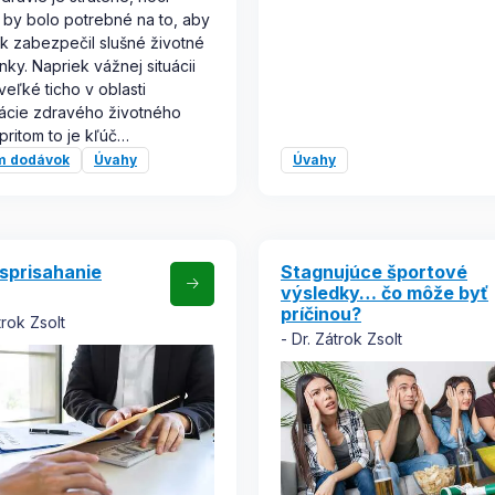
 by bolo potrebné na to, aby
ek zabezpečil slušné životné
ky. Napriek vážnej situácii
veľké ticho v oblasti
ácie zdravého životného
 pritom to je kľúč…
m dodávok
Úvahy
Úvahy
sprisahanie
Stagnujúce športové
výsledky… čo môže byť
príčinou?
trok Zsolt
Dr. Zátrok Zsolt