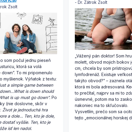
sturica)
Dr. Zátrok Zsolt
trok Zsolt
„Vážený pán doktor! Som hru
o som počul jednu pieseň
molett, obvod mojich bokov j
usturicu, ktorá sa volá
cm, chcela by som prístrojov
 down”. To mi pripomenulo
lymfodrenáž. Existuje veľkos
o myšlienok. Výňatok z textu:
takýto obvod?” – zaznela ot
s just a simple game between
ktorá mi bola adresovaná. K
 down…What is down should
to prečítal, najprv sa mi to zd
What is up must go down”.
Po
úsmevné, potom ma to zaskoč
ky (nie doslovne, skôr v
nakoniec ma to skľučovalo.
):
Život je jednoduchá hra
Vysvetlím, prečo som sa ocit
ore a dole… Ten, kto je dole,
tejto „emocionálnej horskej d
 dostať vyššie. Ten, kto je
že ísť len nadol.