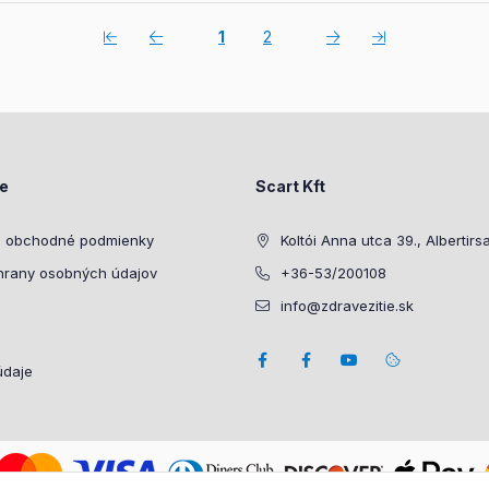
1
2
ie
Scart Kft
 obchodné podmienky
Koltói Anna utca 39., Albertirs
hrany osobných údajov
+36-53/200108
info@zdravezitie.sk
údaje