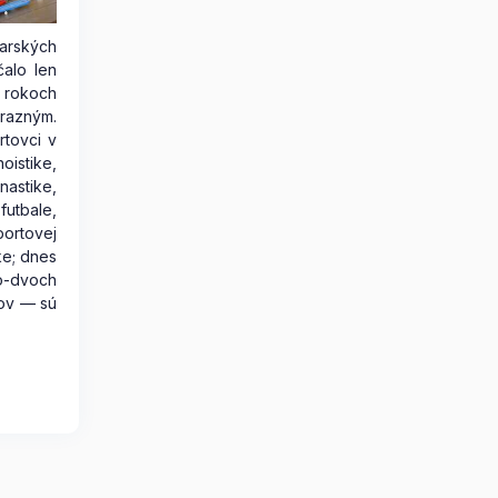
ských
alo len
 rokoch
azným.
rtovci v
oistike,
astike,
futbale,
ortovej
ke; dnes
-dvoch
čov — sú