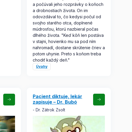
a počúvali jeho rozprávky o koňoch
a drobnostiach života. On im
odovzdával to, čo kedysi počul od
svojho starého otca, doplnené
múdrosťou, ktorú nazbieral počas
dlhého života. "Keď kôň len postáva
v stajni, hovienko mu sa pod ním
nahromadí, dostane skrútenie čriev a
potom uhynie. Preto s koňom treba
chodiť každý deň."
Úvahy
Pacient diktuje, lekár
zapisuje – Dr. Bubó
Dr. Zátrok Zsolt