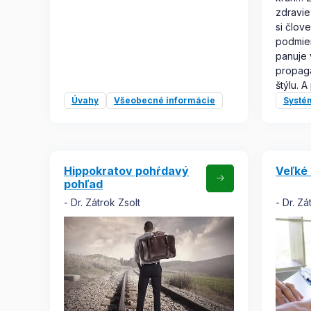
zdravie
si člov
podmien
panuje 
propag
štýlu. A
Úvahy
Všeobecné informácie
Systé
Hippokratov pohŕdavý
Veľké 
pohľad
Dr. Zátrok Zsolt
Dr. Zá