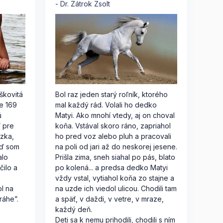
Dr. Zátrok Zsolt
škovitá
Bol raz jeden starý roľník, ktorého
e 169
mal každý rád. Volali ho dedko
ú
Matyi. Ako mnohí vtedy, aj on choval
ť pre
koňa. Vstával skoro ráno, zapriahol
ázka,
ho pred voz alebo pluh a pracovali
eď som
na poli od jari až do neskorej jesene.
alo
Prišla zima, sneh siahal po pás, blato
ilo a
po kolená... a predsa dedko Matyi
vždy vstal, vytiahol koňa zo stajne a
ol na
na uzde ich viedol ulicou. Chodili tam
ráhe”.
a späť, v daždi, v vetre, v mraze,
každý deň.
Deti sa k nemu prihodili, chodili s ním