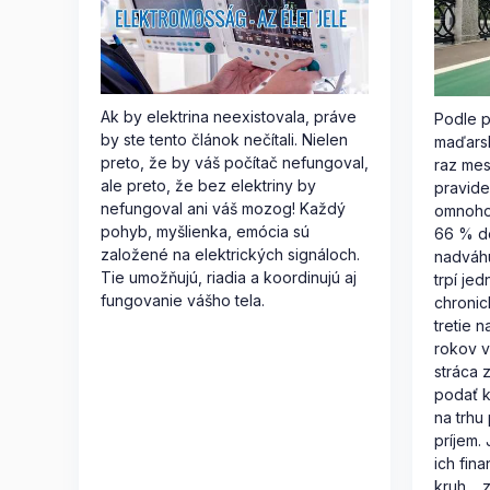
Ak by elektrina neexistovala, práve
Podle p
by ste tento článok nečítali. Nielen
maďars
preto, že by váš počítač nefungoval,
raz mes
ale preto, že bez elektriny by
pravide
nefungoval ani váš mozog! Každý
omnoho 
pohyb, myšlienka, emócia sú
66 % d
založené na elektrických signáloch.
nadváh
Tie umožňujú, riadia a koordinujú aj
trpí je
fungovanie vášho tela.
chronic
tretie 
rokov 
stráca 
podať 
na trhu
príjem.
ich fin
kruh… z