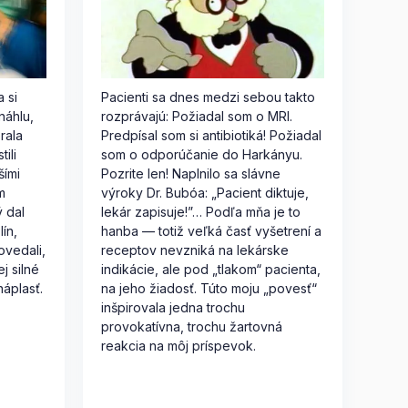
 si
Pacienti sa dnes medzi sebou takto
náhlu,
rozprávajú: Požiadal som o MRI.
rala
Predpísal som si antibiotiká! Požiadal
ili
som o odporúčanie do Harkányu.
šími
Pozrite len! Naplnilo sa slávne
m
výroky Dr. Bubóa: „Pacient diktuje,
ý dal
lekár zapisuje!”… Podľa mňa je to
ín,
hanba — totiž veľká časť vyšetrení a
ovedali,
receptov nevzniká na lekárske
j silné
indikácie, ale pod „tlakom“ pacienta,
náplasť.
na jeho žiadosť. Túto moju „povesť“
inšpirovala jedna trochu
provokatívna, trochu žartovná
reakcia na môj príspevok.