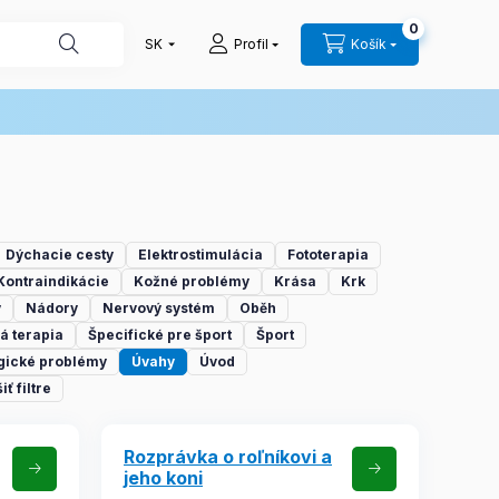
0
Profil
Košík
Dýchacie cesty
Elektrostimulácia
Fototerapia
Kontraindikácie
Kožné problémy
Krása
Krk
y
Nádory
Nervový systém
Oběh
á terapia
Špecifické pre šport
Šport
gické problémy
Úvahy
Úvod
iť filtre
Rozprávka o roľníkovi a
jeho koni