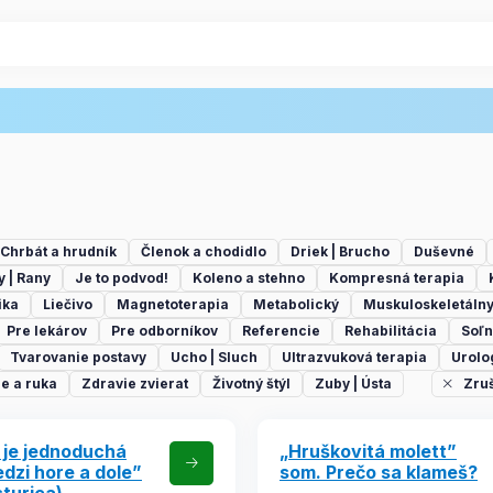
Chrbát a hrudník
Členok a chodidlo
Driek | Brucho
Duševné
y | Rany
Je to podvod!
Koleno a stehno
Kompresná terapia
ika
Liečivo
Magnetoterapia
Metabolický
Muskuloskeletáln
Pre lekárov
Pre odborníkov
Referencie
Rehabilitácia
Soľn
Tvarovanie postavy
Ucho | Sluch
Ultrazvuková terapia
Urolo
e a ruka
Zdravie zvierat
Životný štýl
Zuby | Ústa
Zruš
 je jednoduchá
„Hruškovitá molett”
dzi hore a dole”
som. Prečo sa klameš?