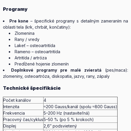
Programy
Pre kone
– špecifické programy s detailným zameraním na
oblasti tela (krk, chrbát, končatiny):
Zlomenina
Rany / vredy
Lakeť – osteoartritída
Rameno – osteoartritída
Artritída / artróza
Predĺžené hojenie zlomenín
Doplnkové programy pre malé zvieratá
(pes/maca):
zlomeniny, osteoartróza, diskopatia, jazvy, rany, zápaly
Technické špecifikácie
Počet kanálov
4
Intenzita
≈200 Gauss/kanál (spolu ≈800 Gauss)
Frekvencia
5–200 Hz (nastaviteľná)
Pracovný čas/cyklus
5–50 % (po 5 % krokoch)
Displej
2,6″ podsvietený