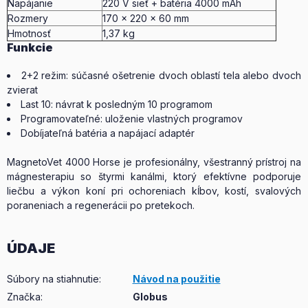
Napájanie
220 V sieť + batéria 4000 mAh
Rozmery
170 × 220 × 60 mm
Hmotnosť
1,37 kg
Funkcie
2+2 režim: súčasné ošetrenie dvoch oblastí tela alebo dvoch
zvierat
Last 10: návrat k posledným 10 programom
Programovateľné: uloženie vlastných programov
Dobíjateľná batéria a napájací adaptér
MagnetoVet 4000 Horse je profesionálny, všestranný prístroj na
mágnesterapiu so štyrmi kanálmi, ktorý efektívne podporuje
liečbu a výkon koní pri ochoreniach kĺbov, kostí, svalových
poraneniach a regenerácii po pretekoch.
ÚDAJE
Súbory na stiahnutie
:
Návod na použitie
Značka
:
Globus