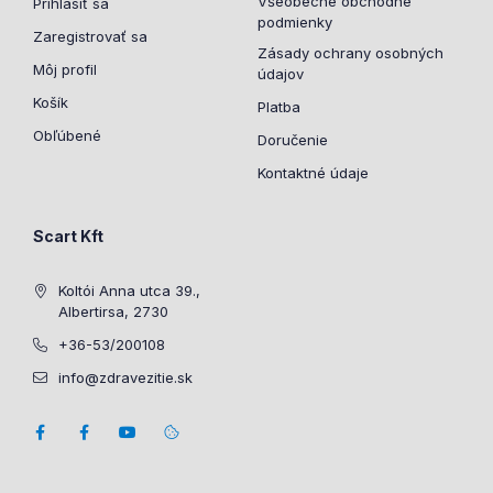
Všeobecné obchodné
Prihlásiť sa
podmienky
Zaregistrovať sa
Zásady ochrany osobných
Môj profil
údajov
Košík
Platba
Obľúbené
Doručenie
Kontaktné údaje
Scart Kft
Koltói Anna utca 39.,
Albertirsa, 2730
+36-53/200108
info@zdravezitie.sk