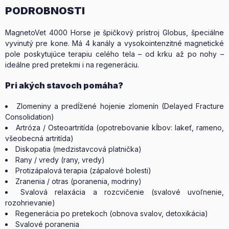
PODROBNOSTI
MagnetoVet 4000 Horse je špičkový prístroj Globus, špeciálne
vyvinutý pre kone. Má 4 kanály a vysokointenzitné magnetické
pole poskytujúce terapiu celého tela – od krku až po nohy –
ideálne pred pretekmi i na regeneráciu.
Pri akých stavoch pomáha?
Zlomeniny a predĺžené hojenie zlomenín (Delayed Fracture
Consolidation)
Artróza / Osteoartritída (opotrebovanie kĺbov: lakeť, rameno,
všeobecná artritída)
Diskopatia (medzistavcová platnička)
Rany / vredy (rany, vredy)
Protizápalová terapia (zápalové bolesti)
Zranenia / otras (poranenia, modriny)
Svalová relaxácia a rozcvičenie (svalové uvoľnenie,
rozohrievanie)
Regenerácia po pretekoch (obnova svalov, detoxikácia)
Svalové poranenia