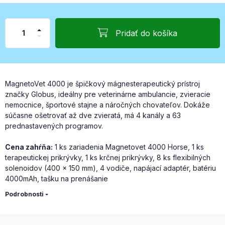
Pridať do košíka
MagnetoVet 4000 je špičkový mágnesterapeutický prístroj
značky Globus, ideálny pre veterinárne ambulancie, zvieracie
nemocnice, športové stajne a náročných chovateľov. Dokáže
súčasne ošetrovať až dve zvieratá, má 4 kanály a 63
prednastavených programov.
Cena zahŕňa:
1 ks zariadenia Magnetovet 4000 Horse, 1 ks
terapeutickej prikrývky, 1 ks krčnej prikrývky, 8 ks flexibilných
solenoidov (400 × 150 mm), 4 vodiče, napájací adaptér, batériu
4000mAh, tašku na prenášanie
Podrobnosti