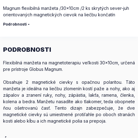
Magnum flexibilná manžeta /30x10cm /2 ks skrytých sever-juh
orientovaných magnetických cievok na liečbu končatín
Podrobnosti
PODROBNOSTI
Flexibilná manžeta na magnetoterapiu veľkosti 30x10cm, určená
pre prístroje Globus Magnum.
Obsahuje 2 magnetické cievky s opačnou polaritou. Táto
manžeta je ideálna na liečbu zlomenín kostí paže a nohy, ako aj
zápalov a zranení ruky, nohy, zápästia, lakťa, ramena, členka,
kolena a bedra. Manžetu nasadíte ako tlakomer, teda obopnete
ňou ošetrovanú časť. Tento dizajn zabezpečuje, že dve
magnetické cievky sú umiestnené protiľahle po oboch stranách
kosti alebo kĺbu a ich magnetické polia sa prepoja.