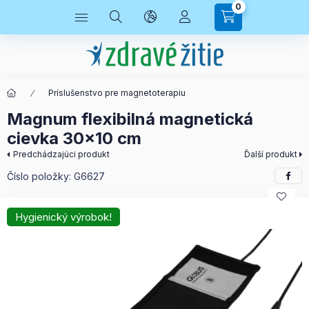
0
Príslušenstvo pre magnetoterapiu
Magnum flexibilná magnetická
cievka 30×10 cm
Predchádzajúci produkt
Ďalší produkt
Číslo položky:
G6627
Hygienický výrobok!