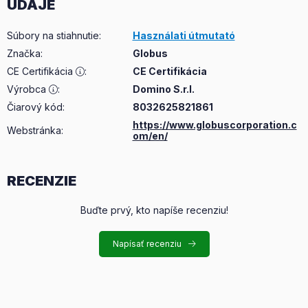
ÚDAJE
Súbory na stiahnutie
:
Használati útmutató
Značka
:
Globus
CE Certifikácia
:
CE Certifikácia
Výrobca
:
Domino S.r.l.
Čiarový kód:
8032625821861
https://www.globuscorporation.c
Webstránka:
om/en/
RECENZIE
Buďte prvý, kto napíše recenziu!
Napísať recenziu