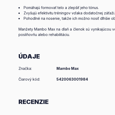
Pomáhajú formovať telo a zlepšiť jeho tónus.
Zvyšujú efektivitu tréningov vďaka dodatočnej záťaži.
Pohodlné na nosenie, takže ich možno nosiť dlhšie o
Manžety Mambo Max na dlaň a členok sú vynikajúcou voľbou
posilňovňu alebo rehabilitáciu.
ÚDAJE
Značka
:
Mambo Max
Čiarový kód:
5420063001984
RECENZIE