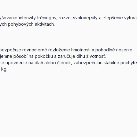
anie intenzity tréningov, rozvoj svalovej sily a zlepšenie vytrva
nych pohybových aktivitách.
abezpečuje rovnomerné rozloženie hmotnosti a pohodlné nosenie.
íjemne pôsobí na pokožku a zaručuje dlhú životnosť.
é upevnenie na dlaň alebo členok, zabezpečujúc stabilné prichyte
 kg.