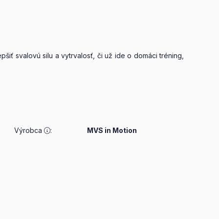
iť svalovú silu a vytrvalosť, či už ide o domáci tréning,
Výrobca
:
MVS in Motion