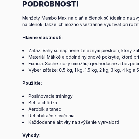
PODROBNOSTI
Manžety Mambo Max na dlaň a členok sú ideálne na zvyšov
na členok, takže ich možno všestranne využívať pri rôz
Hlavné vlastnosti:
Záťaž: Váhy sú naplnené železným pieskom, ktorý z
Materiál: Mäkké a odolné nylonové pokrytie, ktoré pr
Fixácia: Suché zipsy umožňujú jednoduché a bezpečn
Výber záťaže: 0,5 kg, 1 kg, 1,5 kg, 2 kg, 3 kg, 4 kg a 5
Použitie:
Posilňovacie tréningy
Beh a chôdza
Aerobik a tanec
Rehabilitačné cvičenia
Každodenné aktivity na zvýšenie vytrvalosti
Výhody
: