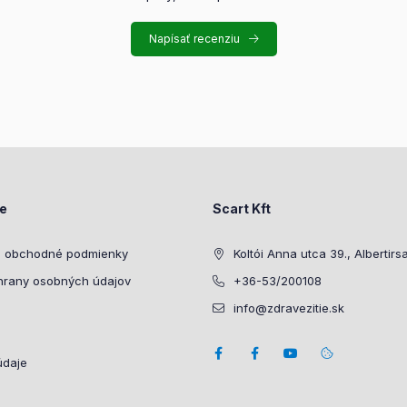
Napísať recenziu
ie
Scart Kft
 obchodné podmienky
Koltói Anna utca 39., Albertirs
hrany osobných údajov
+36-53/200108
info@zdravezitie.sk
údaje