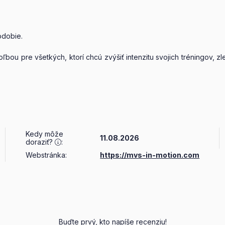
bdobie.
 pre všetkých, ktorí chcú zvýšiť intenzitu svojich tréningov, zlepš
Kedy môže
11.08.2026
doraziť?
:
Webstránka:
https://mvs-in-motion.com
Buďte prvý, kto napíše recenziu!