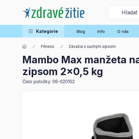
Kategórie
Blog
Info
O nás
Fitness
Závažia s suchým zipsom
Mambo Max manžeta na 
zipsom 2x0,5 kg
Číslo položky:
06-020102