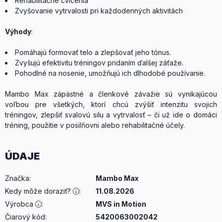
Rehabilitačné cvičenia
Zvyšovanie vytrvalosti pri každodenných aktivitách
Výhody
:
Pomáhajú formovať telo a zlepšovať jeho tónus.
Zvyšujú efektivitu tréningov pridaním ďalšej záťaže.
Pohodlné na nosenie, umožňujú ich dlhodobé používanie.
Mambo Max zápästné a členkové závažie sú vynikajúcou
voľbou pre všetkých, ktorí chcú zvýšiť intenzitu svojich
tréningov, zlepšiť svalovú silu a vytrvalosť – či už ide o domáci
tréning, použitie v posilňovni alebo rehabilitačné účely.
ÚDAJE
Značka
:
Mambo Max
Kedy môže doraziť?
:
11.08.2026
Výrobca
:
MVS in Motion
Čiarový kód:
5420063002042