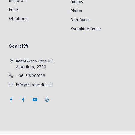
Môj profil
údajov
Košík
Platba
Obľúbené
Doručenie
Kontaktné údaje
Scart Kft
Koltói Anna utca 39.,
Albertirsa, 2730
+36-53/200108
info@zdravezitie.sk