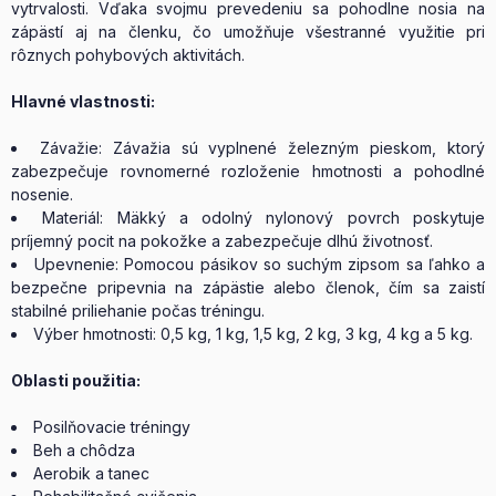
vytrvalosti. Vďaka svojmu prevedeniu sa pohodlne nosia na
zápästí aj na členku, čo umožňuje všestranné využitie pri
rôznych pohybových aktivitách.
Hlavné vlastnosti:
Závažie: Závažia sú vyplnené železným pieskom, ktorý
zabezpečuje rovnomerné rozloženie hmotnosti a pohodlné
nosenie.
Materiál: Mäkký a odolný nylonový povrch poskytuje
príjemný pocit na pokožke a zabezpečuje dlhú životnosť.
Upevnenie: Pomocou pásikov so suchým zipsom sa ľahko a
bezpečne pripevnia na zápästie alebo členok, čím sa zaistí
stabilné priliehanie počas tréningu.
Výber hmotnosti: 0,5 kg, 1 kg, 1,5 kg, 2 kg, 3 kg, 4 kg a 5 kg.
Oblasti použitia:
Posilňovacie tréningy
Beh a chôdza
Aerobik a tanec