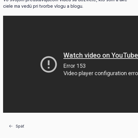
ciele ma vedú pri tvorbe vlogu a blogu.
Späť