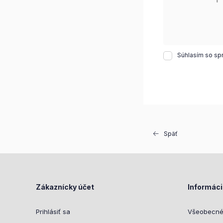
Súhlasím so sp
Späť
Zákaznícky účet
Informác
Prihlásiť sa
Všeobecné