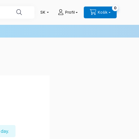
0
Profil
Košík
 day.