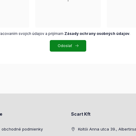
racovaním svojich údajov a prijímam
Zásady ochrany osobných údajov
.
Odoslať
ie
Scart Kft
 obchodné podmienky
Koltói Anna utca 39., Albertirs