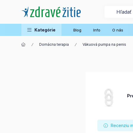
Kategórie
Blog
Info
O nás
Domácna terapia
Vákuová pumpa na penis
Pr
Recenziu mô