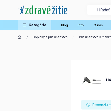
Kategórie
Blog
Info
O nás
Doplnky a príslušenstvo
Príslušenstvo k mäkk
Há
Recenziu mô