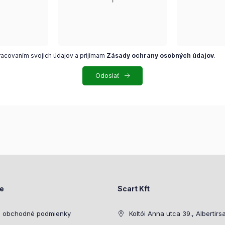
racovaním svojich údajov a prijímam
Zásady ochrany osobných údajov
.
Odoslať
ie
Scart Kft
 obchodné podmienky
Koltói Anna utca 39., Albertirs