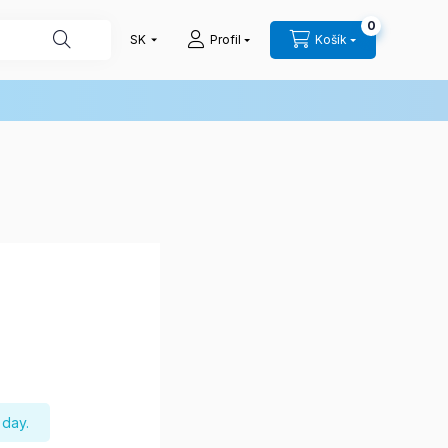
0
Profil
Košík
 day.