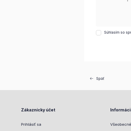
Súhlasím so sp
Späť
Zákaznícky účet
Informác
Prihlásiť sa
Všeobecné