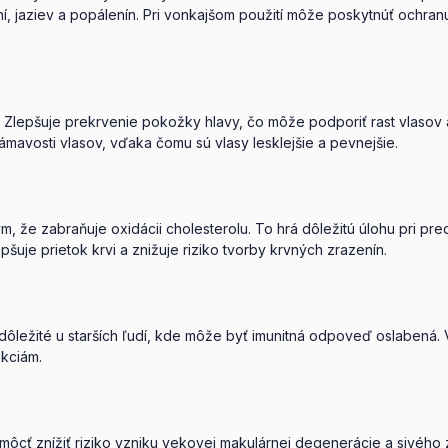
, jaziev a popálenín. Pri vonkajšom použití môže poskytnúť ochran
y. Zlepšuje prekrvenie pokožky hlavy, čo môže podporiť rast vlaso
mavosti vlasov, vďaka čomu sú vlasy lesklejšie a pevnejšie.
m, že zabraňuje oxidácii cholesterolu. To hrá dôležitú úlohu pri pr
je prietok krvi a znižuje riziko tvorby krvných zrazenín.
dôležité u starších ľudí, kde môže byť imunitná odpoveď oslabená. V
kciám.
omôcť znížiť riziko vzniku vekovej makulárnej degenerácie a sivéh