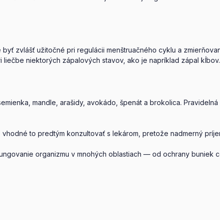
e byť zvlášť užitočné pri regulácii menštruačného cyklu a zmierň
liečbe niektorých zápalových stavov, ako je napríklad zápal kĺbov.
semienka, mandle, arašidy, avokádo, špenát a brokolica. Pravidel
je vhodné to predtým konzultovať s lekárom, pretože nadmerný príje
 fungovanie organizmu v mnohých oblastiach — od ochrany buniek ce