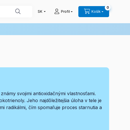
0
Profil
Košík
 známy svojimi antioxidačnými vlastnosťami.
trienoly. Jeho najdôležitejšia úloha v tele je
radikálmi, čím spomaľuje proces starnutia a