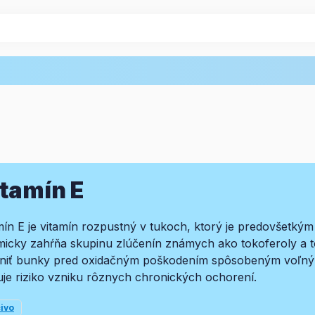
tamín E
mín E je vitamín rozpustný v tukoch, ktorý je predovšetkým
icky zahŕňa skupinu zlúčenín známych ako tokoferoly a toko
niť bunky pred oxidačným poškodením spôsobeným voľnými 
uje riziko vzniku rôznych chronických ochorení.
čivo