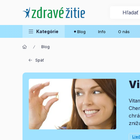
Kategórie
Blog
Info
O nás
Blog
Späť
Vi
Vita
Chem
chrá
zniž
Lie