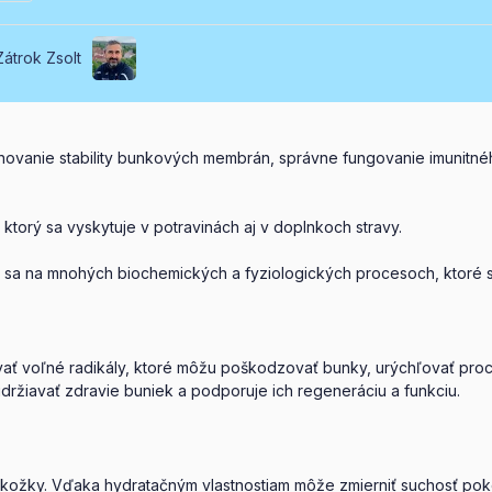
Zátrok Zsolt
chovanie stability bunkových membrán, správne fungovanie imunitné
, ktorý sa vyskytuje v potravinách aj v doplnkoch stravy.
eľa sa na mnohých biochemických a fyziologických procesoch, ktoré
ť voľné radikály, ktoré môžu poškodzovať bunky, urýchľovať proces
držiavať zdravie buniek a podporuje ich regeneráciu a funkciu.
okožky. Vďaka hydratačným vlastnostiam môže zmierniť suchosť pokož