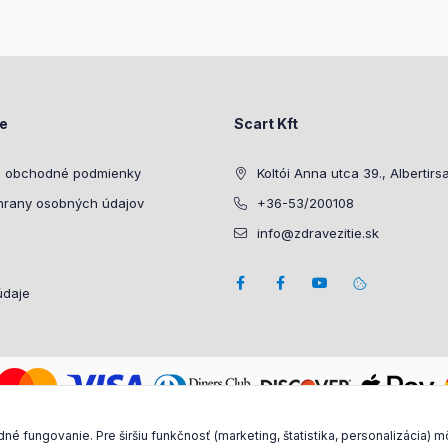
ie
Scart Kft
 obchodné podmienky
Koltói Anna utca 39., Albertirs
hrany osobných údajov
+36-53/200108
info@zdravezitie.sk
údaje
 fungovanie. Pre širšiu funkčnosť (marketing, štatistika, personalizácia) 