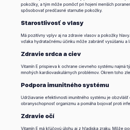
pokožky, a tým môže pomôcť pri hojení menších poranení
spôsobovať predčasné starnutie pokožky.
Starostlivosť o vlasy
Má pozitívny vplyv aj na zdravie vlasov a pokožky hlav
vďaka hydratačnému účinku môže zabrániť vysúšaniu a lá
Zdravie srdca a ciev
Vitamín E prispieva k ochrane cievneho systému najmä tý
mnohých kardiovaskulárnych problémov. Okrem toho zlepšu
Podpora imunitného systému
Udržiavanie efektívnosti imunitného systému je obzvlášť 
obranyschopnosť organizmu a pomáha bojovať proti infe
Zdravie očí
Vitamín E má kľúčovú úlohu aj z hľadiska zraku. Môže p