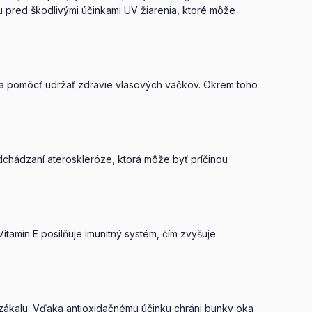
u pred škodlivými účinkami UV žiarenia, ktoré môže
v a pomôcť udržať zdravie vlasových vačkov. Okrem toho
edchádzaní ateroskleróze, ktorá môže byť príčinou
itamín E posilňuje imunitný systém, čím zvyšuje
o zákalu. Vďaka antioxidačnému účinku chráni bunky oka