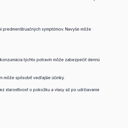
ovaní predmenštruačných symptómov. Navyše môže
ná konzumácia týchto potravín môže zabezpečiť dennú
m môže spôsobiť vedľajšie účinky.
z starostlivosť o pokožku a vlasy až po udržiavanie