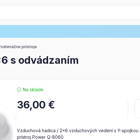
fodrenážne prístroje
6 s odvádzaním
Na sklade
36,00
€
Vzduchová hadica / 2×6 vzduchových vedení s Y-spojkou /
prístroj Power Q-8060