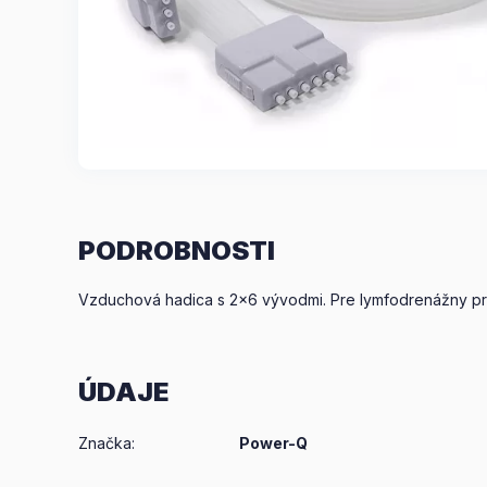
PODROBNOSTI
Vzduchová hadica s 2×6 vývodmi. Pre lymfodrenážny pr
ÚDAJE
Značka
:
Power-Q