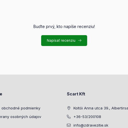
Buďte prvý, kto napíše recenziu!
Napísať recenziu
ie
Scart Kft
 obchodné podmienky
Koltói Anna utca 39., Albertirs
hrany osobných údajov
+36-53/200108
info@zdravezitie.sk