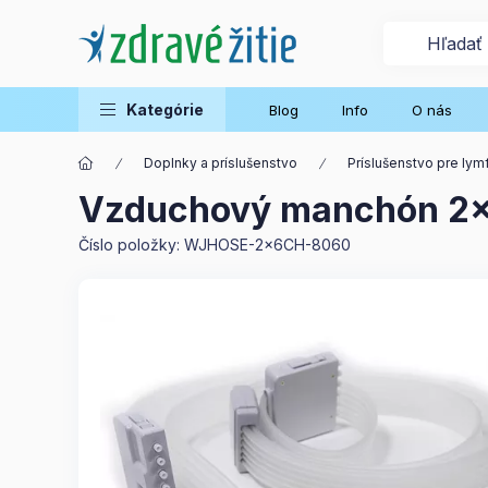
Kategórie
Blog
Info
O nás
Doplnky a príslušenstvo
Príslušenstvo pre lym
Vzduchový manchón 2x
Číslo položky:
WJHOSE-2x6CH-8060