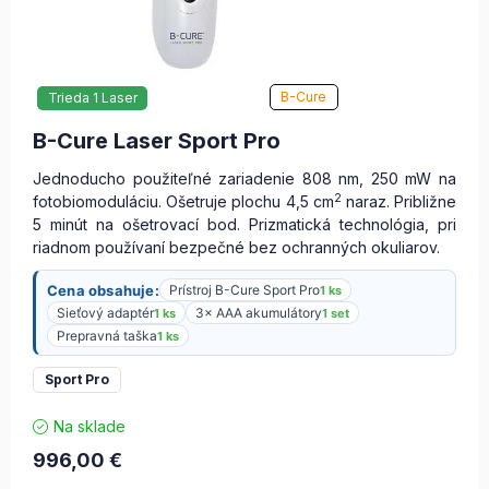
B-Cure
Trieda 1 Laser
B-Cure Laser Sport Pro
Jednoducho použiteľné zariadenie 808 nm, 250 mW na
2
fotobiomoduláciu. Ošetruje plochu 4,5 cm
naraz. Približne
5 minút na ošetrovací bod. Prizmatická technológia, pri
riadnom používaní bezpečné bez ochranných okuliarov.
Cena obsahuje:
Prístroj B-Cure Sport Pro
1 ks
Sieťový adaptér
3× AAA akumulátory
1 ks
1 set
Prepravná taška
1 ks
Sport Pro
Na sklade
996,00
€