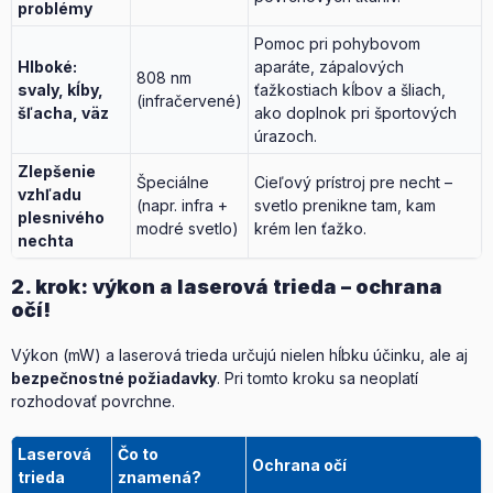
problémy
Pomoc pri pohybovom
Hlboké:
aparáte, zápalových
808 nm
svaly, kĺby,
ťažkostiach kĺbov a šliach,
(infračervené)
šľacha, väz
ako doplnok pri športových
úrazoch.
Zlepšenie
Špeciálne
Cieľový prístroj pre necht –
vzhľadu
(napr. infra +
svetlo prenikne tam, kam
plesnivého
modré svetlo)
krém len ťažko.
nechta
2. krok: výkon a laserová trieda – ochrana
očí!
Výkon (mW) a laserová trieda určujú nielen hĺbku účinku, ale aj
bezpečnostné požiadavky
. Pri tomto kroku sa neoplatí
rozhodovať povrchne.
Laserová
Čo to
Ochrana očí
trieda
znamená?