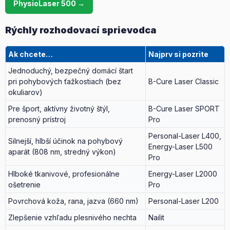
PhysioLaser 500 →
Rýchly rozhodovací sprievodca
Ak chcete…
Najprv si pozrite
Jednoduchý, bezpečný domácí štart
pri pohybových ťažkostiach (bez
B-Cure Laser Classic
okuliarov)
Pre šport, aktívny životný štýl,
B-Cure Laser SPORT
prenosný prístroj
Pro
Personal-Laser L400
,
Silnejší, hlbší účinok na pohybový
Energy-Laser L500
aparát (808 nm, stredný výkon)
Pro
Hlboké tkanivové, profesionálne
Energy-Laser L2000
ošetrenie
Pro
Povrchová koža, rana, jazva (660 nm)
Personal-Laser L200
Zlepšenie vzhľadu plesnivého nechta
Nailit