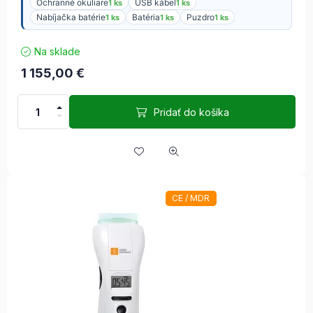
Ochranné okuliare
USB kábel
1 ks
1 ks
Nabíjačka batérie
Batéria
Puzdro
1 ks
1 ks
1 ks
Na sklade
1 155,00
€
Pridať do košíka
CE / MDR