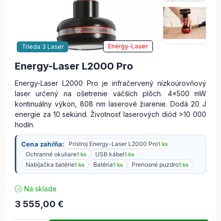
Energy-Laser
Trieda 3 Laser
Energy-Laser L2000 Pro
Energy-Laser L2000 Pro je infračervený nízkoúrovňový
laser určený na ošetrenie väčších plôch. 4×500 mW
kontinuálny výkon, 808 nm laserové žiarenie. Dodá 20 J
energie za 10 sekúnd. Životnosť laserových diód >10 000
hodín.
Cena zahŕňa:
Prístroj Energy-Laser L2000 Pro
1 ks
Ochranné okuliare
USB kábel
1 ks
1 ks
Nabíjačka batérie
Batéria
Prenosné puzdro
1 ks
1 ks
1 ks
Na sklade
3 555,00
€