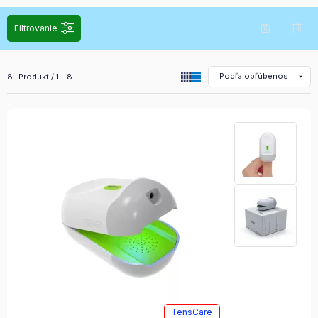
Filtrovanie
Všetky produkty v kategórii
8
Produkt
1
8
TensCare