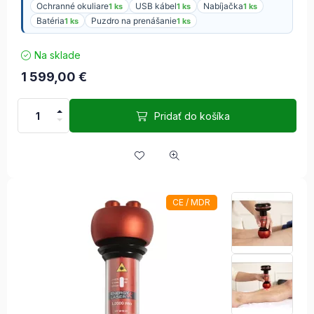
Ochranné okuliare
USB kábel
Nabíjačka
1 ks
1 ks
1 ks
Batéria
Puzdro na prenášanie
1 ks
1 ks
Na sklade
1 599,00
€
Pridať do košíka
CE / MDR