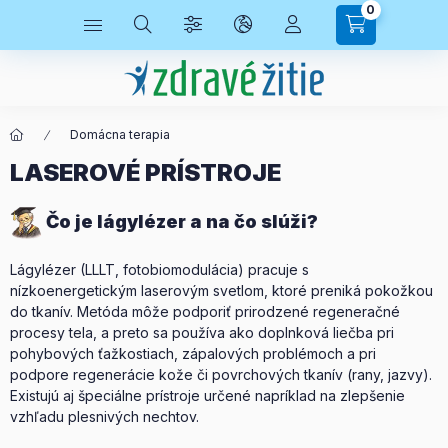
0
Domácna terapia
LASEROVÉ PRÍSTROJE
Čo je lágylézer a na čo slúži?
Lágylézer (LLLT, fotobiomodulácia) pracuje s
nízkoenergetickým laserovým svetlom, ktoré preniká pokožkou
do tkanív. Metóda môže podporiť prirodzené regeneračné
procesy tela, a preto sa používa ako doplnková liečba pri
pohybových ťažkostiach, zápalových problémoch a pri
podpore regenerácie kože či povrchových tkanív (rany, jazvy).
Existujú aj špeciálne prístroje určené napríklad na zlepšenie
vzhľadu plesnivých nechtov.