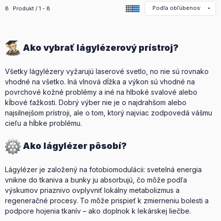
Všetky produkty v kategórii
8
Produkt
1
8
Ako vybrať lágylézerový prístroj?
Všetky lágylézery vyžarujú laserové svetlo, no nie sú rovnako
vhodné na všetko. Iná vlnová dĺžka a výkon sú vhodné na
povrchové kožné problémy a iné na hlboké svalové alebo
kĺbové ťažkosti. Dobrý výber nie je o najdrahšom alebo
najsilnejšom prístroji, ale o tom, ktorý najviac zodpovedá vášmu
cieľu a hĺbke problému.
Ako lágylézer pôsobí?
Lágylézer je založený na fotobiomodulácii: svetelná energia
vnikne do tkaniva a bunky ju absorbujú, čo môže podľa
výskumov priaznivo ovplyvniť lokálny metabolizmus a
regeneračné procesy. To môže prispieť k zmierneniu bolesti a
podpore hojenia tkanív – ako doplnok k lekárskej liečbe.