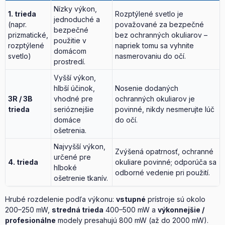
Nízky výkon,
1. trieda
Rozptýlené svetlo je
jednoduché a
(napr.
považované za bezpečné
bezpečné
prizmatické,
bez ochranných okuliarov –
použitie v
rozptýlené
napriek tomu sa vyhnite
domácom
svetlo)
nasmerovaniu do očí.
prostredí.
Vyšší výkon,
hlbší účinok,
Nosenie dodaných
3R / 3B
vhodné pre
ochranných okuliarov je
trieda
serióznejšie
povinné, nikdy nesmerujte lúč
domáce
do očí.
ošetrenia.
Najvyšší výkon,
Zvýšená opatrnosť, ochranné
určené pre
4. trieda
okuliare povinné; odporúča sa
hlboké
odborné vedenie pri použití.
ošetrenie tkanív.
Hrubé rozdelenie podľa výkonu:
vstupné
prístroje sú okolo
200–250 mW,
stredná trieda
400–500 mW a
výkonnejšie /
profesionálne
modely presahujú 800 mW (až do 2000 mW).