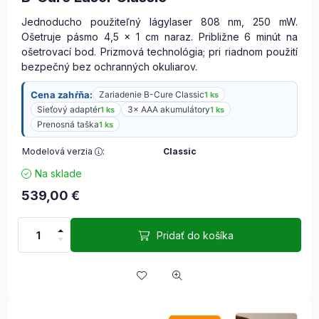
Jednoducho použiteľný lágylaser 808 nm, 250 mW.
Ošetruje pásmo 4,5 × 1 cm naraz. Približne 6 minút na
ošetrovací bod. Prizmová technológia; pri riadnom použití
bezpečný bez ochranných okuliarov.
Cena zahŕňa:
Zariadenie B-Cure Classic
1 ks
Sieťový adaptér
3× AAA akumulátory
1 ks
1 ks
Prenosná taška
1 ks
Modelová verzia
:
Classic
Na sklade
539,00
€
Pridať do košíka