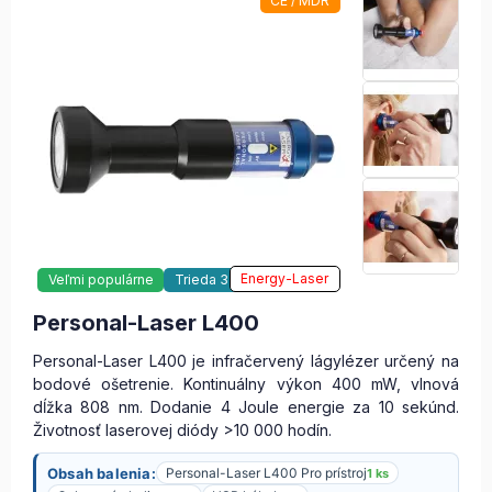
CE / MDR
Energy-Laser
Veľmi populárne
Trieda 3 Laser
Personal-Laser L400
Personal-Laser L400 je infračervený lágylézer určený na
bodové ošetrenie. Kontinuálny výkon 400 mW, vlnová
dĺžka 808 nm. Dodanie 4 Joule energie za 10 sekúnd.
Životnosť laserovej diódy >10 000 hodín.
Obsah balenia:
Personal-Laser L400 Pro prístroj
1 ks