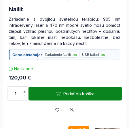
Nailit
Zariadenie s dvojitou svetelnou terapiou: 905 nm
infračervený laser a 470 nm modré svetlo môžu pomôcť
zlepšiť vzhľad plesňou postihnutých nechtov – dosiahnu
tam, kam lokálne masti nedokážu. Bezbolestné, bez
liekov, len 7 minút denne na každý necht.
Cena obsahuje:
Zariadenie Nailit
USB kábel
1 ks
1 ks
Na sklade
120,00
€
Pridať do košíka