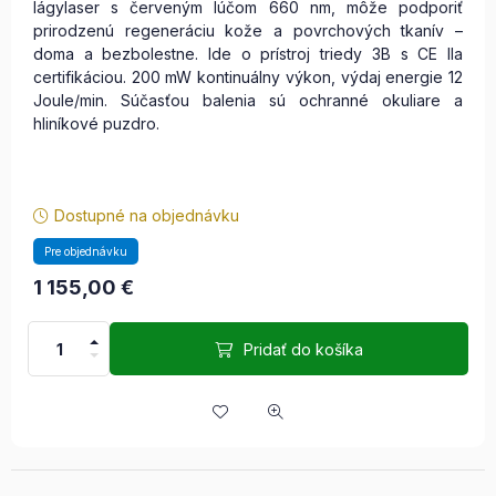
lágylaser s červeným lúčom 660 nm, môže podporiť
prirodzenú regeneráciu kože a povrchových tkanív –
doma a bezbolestne. Ide o prístroj triedy 3B s CE IIa
certifikáciou. 200 mW kontinuálny výkon, výdaj energie 12
Joule/min. Súčasťou balenia sú ochranné okuliare a
hliníkové puzdro.
Dostupné na objednávku
Pre objednávku
1 155,00
€
Pridať do košíka