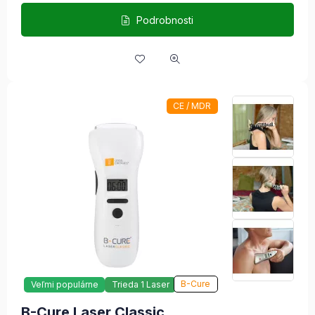
Podrobnosti
CE / MDR
B-Cure
Veľmi populárne
Trieda 1 Laser
B-Cure Laser Classic