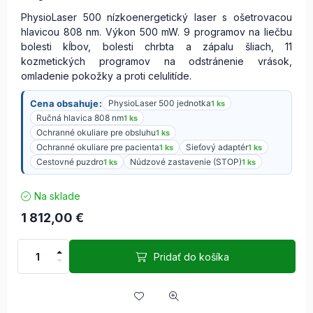
PhysioLaser 500 nízkoenergetický laser s ošetrovacou
hlavicou 808 nm. Výkon 500 mW. 9 programov na liečbu
bolesti kĺbov, bolesti chrbta a zápalu šliach, 11
kozmetických programov na odstránenie vrások,
omladenie pokožky a proti celulitíde.
Cena obsahuje:
PhysioLaser 500 jednotka
1 ks
Ručná hlavica 808 nm
1 ks
Ochranné okuliare pre obsluhu
1 ks
Ochranné okuliare pre pacienta
Sieťový adaptér
1 ks
1 ks
Cestovné puzdro
Núdzové zastavenie (STOP)
1 ks
1 ks
Na sklade
1 812,00
€
Pridať do košíka