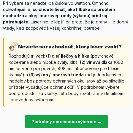
Pri výbere sa neriadte iba číslom vo wattoch. Omnoho
dôležitejšie je,
čo chcete liečiť, ako hlboko sa problém
nachádza a akej laserovej triedy (výkonu) prístroj
potrebujete.
Laser nie je lepší len preto, že je drahý – je dobrý
vtedy, keď zodpovedá vašej konkrétnej potrebe.
Neviete sa rozhodnúť, ktorý laser zvoliť?
Rozhodujú tri veci:
(1) cieľ liečby a hĺbka
(povrchové
kože/rana alebo hlboké svaly/ kĺb),
(2) vlnová dĺžka
(660
nm červené pre povrch, 808 nm infračervené pre hlbšie
tkanivá) a
(3) výkon / laserová trieda
(od jednoduchých
modelov bez potreby ochranných okuliarov až po silnejšie
prístroje vyžadujúce ochranu očí). V podrobnom výbere
pod produktmi sú všetky tieto body rozobraté v
detailnom
sprievodcovi výberom
.
Podrobný sprievodca výberom →