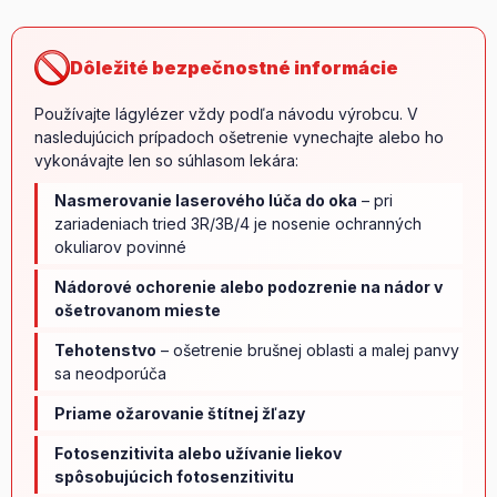
Dôležité bezpečnostné informácie
Používajte lágylézer vždy podľa návodu výrobcu. V
nasledujúcich prípadoch ošetrenie vynechajte alebo ho
vykonávajte len so súhlasom lekára:
Nasmerovanie laserového lúča do oka
– pri
zariadeniach tried 3R/3B/4 je nosenie ochranných
okuliarov povinné
Nádorové ochorenie alebo podozrenie na nádor v
ošetrovanom mieste
Tehotenstvo
– ošetrenie brušnej oblasti a malej panvy
sa neodporúča
Priame ožarovanie štítnej žľazy
Fotosenzitivita alebo užívanie liekov
spôsobujúcich fotosenzitivitu