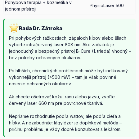
Pohybová terapia + kozmetika v
PhysioLaser 500
jednom prístroji
Rada Dr. Zátroka
Pri pohybových ťažkostiach, zápaloch kĺbov alebo šliach
vyberte infračervený laser 808 nm. Ako začiatok je
jednoduchý a bezpečný prístroj B-Cure (1. trieda) vhodný –
bez potreby ochranných okuliarov.
Pri hlbších, chronických problémoch môže byť indikovaný
výkonnejší prístroj (>500 mW) – tam je však povinné
nosenie ochranných okuliarov.
Ak chcete ošetrovať kožu, ranu alebo jazvu, zvoľte
červený laser 660 nm pre povrchové tkanivá.
Nepriame rozhodnutie podľa wattov, ale podľa cieľa a
hĺbky. A nezabudnite: lágylézer je doplnková metóda –
príčinu problému je vždy dobré konzultovať s lekárom.