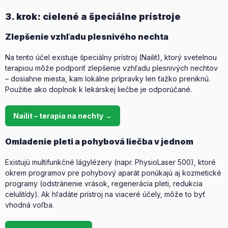
3. krok: cielené a špeciálne prístroje
Zlepšenie vzhľadu plesnivého nechta
Na tento účel existuje špeciálny prístroj (Nailit), ktorý svetelnou
terapiou môže podporiť zlepšenie vzhľadu plesnivých nechtov
– dosiahne miesta, kam lokálne prípravky len ťažko preniknú.
Použitie ako doplnok k lekárskej liečbe je odporúčané.
Nailit – terapia na nechty →
Omladenie pleti a pohybová liečba v jednom
Existujú multifunkčné lágylézery (napr. PhysioLaser 500), ktoré
okrem programov pre pohybový aparát ponúkajú aj kozmetické
programy (odstránenie vrások, regenerácia pleti, redukcia
celulitídy). Ak hľadáte prístroj na viaceré účely, môže to byť
vhodná voľba.