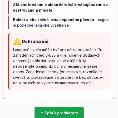
Aktívne krvácanie alebo čerstvá krvácajúca rana v
ošetrovanom mieste
Bolesť alebo kožná lézia nejasného pôvodu
– najprv
je potrebné lekárske vyšetrenie
Ochrana očí
Laserové svetlo môže byť pre oči nebezpečné. Pri
zariadeniach tried 3R/3B a 4 je nosenie dodaných
ochranných okuliarov povinné a lúč nikdy
nepozerajte priamo do očí ani nesmerujte na iné
osoby. Zariadenia 1. triedy (prizmatické, rozptýlené
svetlo) sú považované za bezpečné bez okuliarov,
no aj pri nich sa vyhnite nasmerovaniu do očí.
↑ Späť k produktom