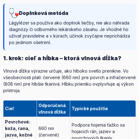
Doplnková metóda
Lágylézer sa používa ako doplnok liečby, nie ako náhrada
diagnózy či odborného lekárskeho zásahu. Je vhodné ho
užívať pravidelne a v kúrach; účinok zvyčajne neprichádza
po jedinom ošetrení.
1. krok: cieľ a hĺbka – ktorá vlnová dĺžka?
Vlnová dĺžka výrazne určuje, ako hlboko svetlo prenikne. Vo
všeobecnosti platí: červené (660 nm) pre povrch a infračervené
(808 nm) pre hlbšie tkanivá. Hĺbku prieniku ovplyvňuje aj výkon
prístroja.
Odporúčaná
Cieľ
Typické použitie
vlnová dĺžka
Povrchové:
Podpora hojenia ťažko sa
koža, rana,
660 nm
hojacich rán, jaziev a
jazva, kožné
(červené)
povrchových tkanív.