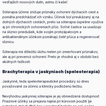
vedľajších nosových dutín, astmu či kašeľ.
Sóterapia účinne znižuje príznaky ochorení dýchacích ciest a
pomáha predchádzať ich vzniku. Účinok bol preukázaný aj na
dolných dýchacích cestách, preto sa sóterapia úspešne využíva
aj pri chronických ochoreniach pľúc. Soľné častice sa usadzujú
na sliznici priedušiek, kde svojím protizápalovým a
antibakteriálnym účinkom pomáhajú čistiť pľúca a regenerovať
sliznicu.
Sóterapia má dôležitú úlohu nielen pri zmierňovaní príznakov,
ale aj pri prevencii ochorení. Preto je vhodná aj v období bez
akútnych ťažkostí.
Brachyterapia v jaskyniach (speleoterapia)
Jaskynné, teda speleoterapeutické procedúry sú dnes
považované za účinnú a klinicky podloženú liečbu.
Nevýhodou jaskynnej sóterapie je jej obmedzená dostupnosť.
Priaznivé účinky sa prejavia najmä pri kúrovom použití (je