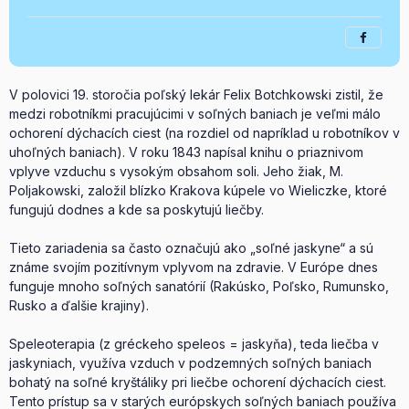
V polovici 19. storočia poľský lekár Felix Botchkowski zistil, že
medzi robotníkmi pracujúcimi v soľných baniach je veľmi málo
ochorení dýchacích ciest (na rozdiel od napríklad u robotníkov v
uhoľných baniach). V roku 1843 napísal knihu o priaznivom
vplyve vzduchu s vysokým obsahom soli. Jeho žiak, M.
Poljakowski, založil blízko Krakova kúpele vo Wieliczke, ktoré
fungujú dodnes a kde sa poskytujú liečby.
Tieto zariadenia sa často označujú ako „soľné jaskyne“ a sú
známe svojím pozitívnym vplyvom na zdravie. V Európe dnes
funguje mnoho soľných sanatórií (Rakúsko, Poľsko, Rumunsko,
Rusko a ďalšie krajiny).
Speleoterapia (z gréckeho speleos = jaskyňa), teda liečba v
jaskyniach, využíva vzduch v podzemných soľných baniach
bohatý na soľné kryštáliky pri liečbe ochorení dýchacích ciest.
Tento prístup sa v starých európskych soľných baniach používa