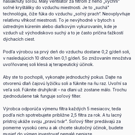
nasiaknutý soľou. Malý ventilátor za filtrom z neho „vychrlí"
soľné kryštáliky do vzduchu miestnosti. Je to „suchá"
technológia, čiže fúka do vzduchu „soľný prach“. Neovplyvňuje
relatívnu vlhkosť miestnosti. To je nevýhodné v bytoch s
ústredným kúrením alebo diaľkovým vykurovaním, kde je
vzduch už východiskovo suchý a to je často príčina ťažkostí
dýchacích ciest.
Podľa výrobcu sa prvý deň do vzduchu dostane 0,2 g/deň soli,
v nasledujúcich 10 dňoch len 0,1 g/deň. So znižovaním množstva
uvoľňovanej soli klesá aj terapeutický účinok.
Aby ste to pochopili, vykonajte jednoduchý pokus. Dajte na
otvorenú dlaň čajovú lyžičku soli a fúknite na ňu raz. Uvoľní sa
veľa soli. Fúknite druhýkrát – na dlani už zostane málo. Trochu
zjednodušene tak funguje soľový filter.
Výrobca odporúča výmenu filtra každých 5 mesiacov, teda
podľa nich spotrebujete približne 2,5 filtra za rok. A tu lacný
prístroj ukáže svoju „pravú tvár". Soľový filter predávajú za
pomerne vysokú cenu a ak chcete skutočný účinok, budete
musieť do výmen investovať nemalé peniaze.