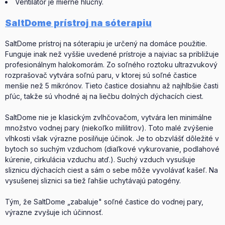
Ventilátor je mierne hlučný.
SaltDome prístroj na sóterapiu
SaltDome prístroj na sóterapiu je určený na domáce použitie.
Funguje inak než vyššie uvedené prístroje a najviac sa približuje
profesionálnym halokomorám. Zo soľného roztoku ultrazvukový
rozprašovač vytvára soľnú paru, v ktorej sú soľné častice
menšie než 5 mikrónov. Tieto častice dosiahnu až najhlbšie časti
pľúc, takže sú vhodné aj na liečbu dolných dýchacích ciest.
SaltDome nie je klasickým zvlhčovačom, vytvára len minimálne
množstvo vodnej pary (niekoľko mililitrov). Toto malé zvýšenie
vlhkosti však výrazne posilňuje účinok. Je to obzvlášť dôležité v
bytoch so suchým vzduchom (diaľkové vykurovanie, podlahové
kúrenie, cirkulácia vzduchu atď.). Suchý vzduch vysušuje
sliznicu dýchacích ciest a sám o sebe môže vyvolávať kašeľ. Na
vysušenej sliznici sa tiež ľahšie uchytávajú patogény.
Tým, že SaltDome „zabaluje" soľné častice do vodnej pary,
výrazne zvyšuje ich účinnosť.