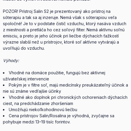
POZOR! Prístroj Salin S2 je prezentovaný ako prístroj na
sóterapiu a tak sa aj inzeruje. Nemá však s sóterapiou veľa
spoločné! Je to v podstate čistič vzduchu, ktorý nasáva vzduch
z miestnosti a pretláča ho cez soľový filter. Nemá aktívnu soľnú
emisciu, a preto je jeho účinok pri liečbe dýchacích ťažkostí
výrazne slabší než u prístrojov, ktoré soľ aktívne vytvárajú a
uvoľňujú do vzduchu.
Výhody:
Vhodné na domáce použitie, fungujú bez aktívnej
užívateľskej intervencie
Pokým je v filtre soľ, majú medicínsky preukázateľný účinok a
nie sú známe vedľajšie účinky
Vhodné ako doplnok pri chronických ochoreniach dýchacích
ciest, na predchádzanie zhoršeniam
Umožňujú niekoľkohodinovú liečbu
Cena prístrojov Salin/Rosalina je výhodná, zvyčajne sa
pohybuje medzi 13–19 tisíc forintov.