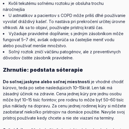
Kvôli tekutému soľnému roztoku je obsluha trochu
náročnejšia
U astmatikov a pacientov s COPD môže príliš dlhé používanie
vyvolať dráždivý kašeľ. To nastáva pri prekročení určitej úrovne
vlhkosti. Ak sa to objaví, používajte prístroj kratší čas.
Vyžaduje pravidelné dopĺňanie; s jedným zásobníkom môže
fungovať 5–7 dní, avšak odporúča sa častejšie meniť vodu
alebo používať menšie množstvo.
Soľný roztok zničí väčšinu patogénov, ale z preventívnych
dôvodov čistite zásobník pravidelne.
Zhrnutie: podstata sóterapie
Do soľnej jaskyne alebo soľnej miestnosti
je vhodné chodiť
kúrovo, teda po sebe nasledujúcich 10–15krát. Len tak má
zásadný účinok na zdravie. Cena jednej kúry pre jednu osobu
môže byť 10–15 tisíc forintov; pre rodinu to môže byť 50–60 tisíc
plus náklady na dopravu. Za cenu jednej rodinnej kúry si môžete
zaobstarať niekoľko prístrojov na domáce použitie. Navyše svoj
prístroj používate kedy chcete a nie ste viazaní na termíny.