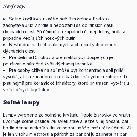
Nevýhody:
Soľné kryštály sú väčšie než 8 mikrónov. Preto sa
zachytávajú už v hrdle a nedostanú sa do hlbších častí
dýchacích ciest. Sú účinné pri zápaloch ústnej dutiny, hrdla a
prípadne vedľajších nosových dutín.
Nevhodné na liečbu akútnych a chronických ochorení
dýchacích ciest.
Pre deti nad 5 rokov a pre niektorých dospelých je
používanie náročné kvôli dýchacej technike.
Pre osoby citlivé na soľ môže byť koncentrácia soli príliš
vysoká, ak sa zariadenie pred každým nádychom zatrasie. To
platí najmä pre keramické inhalátory, ktoré pri trasení vytvárajú
veľa soľných kryštálov.
Soľné lampy
Lampy vyrobené zo soľného kryštálu. Teplo žiarovky vo vnútri
uvoľňuje soľné častice. Ak svieti stále a ležíte v jej dosahu pár
hodín denne niekoľko dní za sebou, môže mať určitý účinok. Ak
je len v rohu miestnosti a párkrát za pár dní ju zapnete na pár