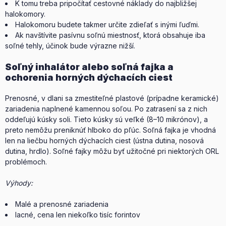
K tomu treba pripočítať cestovné náklady do najbližšej
halokomory.
Halokomoru budete takmer určite zdieľať s inými ľuďmi.
Ak navštívite pasívnu soľnú miestnosť, ktorá obsahuje iba
soľné tehly, účinok bude výrazne nižší.
Soľný inhalátor alebo soľná fajka a
ochorenia horných dýchacích ciest
Prenosné, v dlani sa zmestiteľné plastové (prípadne keramické)
zariadenia naplnené kamennou soľou. Po zatrasení sa z nich
oddeľujú kúsky soli. Tieto kúsky sú veľké (8–10 mikrónov), a
preto nemôžu preniknúť hlboko do pľúc. Soľná fajka je vhodná
len na liečbu horných dýchacích ciest (ústna dutina, nosová
dutina, hrdlo). Soľné fajky môžu byť užitočné pri niektorých ORL
problémoch.
Výhody:
Malé a prenosné zariadenia
lacné, cena len niekoľko tisíc forintov