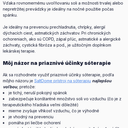
Vďaka rovnomernému uvoľňovaniu soli a možnosti trvalej alebo
nepretržitej prevádzky je ideálny na nočné použitie počas
spánku.
Je ideálny na prevenciu prechladnutia, chrípky, alergií
dýchacích ciest, astmatických záchvatov. Pri chronických
ochoreniach, ako sú COPD, zápal pľúc, astmatické a alergické
záchvaty, cystická fibróza a pod., je užitočným doplnkom
lekárskej terapie.
Môj názor na priaznivé účinky sóterapie
Ak sa rozhodnete využiť priaznivé účinky sóterapie, podľa
môjho názoru je
SaltDome prístroj na sóterapiu
najlepšou
voľbou
, pretože:
je tichý, neruší pokojný spánok
zabezpečuje konštantné množstvo soli vo vzduchu (čo je z
terapeutického hľadiska veľmi dôležité)
mierne zvyšuje vlhkosť vzduchu, čo je výhodné
je vhodný na prevenciu
pomáha pri liečbe ochorení