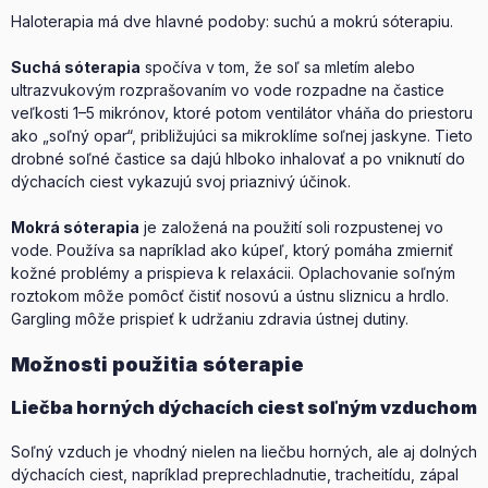
Haloterapia má dve hlavné podoby: suchú a mokrú sóterapiu.
Suchá sóterapia
spočíva v tom, že soľ sa mletím alebo
ultrazvukovým rozprašovaním vo vode rozpadne na častice
veľkosti 1–5 mikrónov, ktoré potom ventilátor vháňa do priestoru
ako „soľný opar“, približujúci sa mikroklíme soľnej jaskyne. Tieto
drobné soľné častice sa dajú hlboko inhalovať a po vniknutí do
dýchacích ciest vykazujú svoj priaznivý účinok.
Mokrá sóterapia
je založená na použití soli rozpustenej vo
vode. Používa sa napríklad ako kúpeľ, ktorý pomáha zmierniť
kožné problémy a prispieva k relaxácii. Oplachovanie soľným
roztokom môže pomôcť čistiť nosovú a ústnu sliznicu a hrdlo.
Gargling môže prispieť k udržaniu zdravia ústnej dutiny.
Možnosti použitia sóterapie
Liečba horných dýchacích ciest soľným vzduchom
Soľný vzduch je vhodný nielen na liečbu horných, ale aj dolných
dýchacích ciest, napríklad preprechladnutie, tracheitídu, zápal