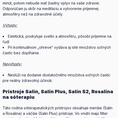
minút, potom nebude mať žiadny vplyv na vaše zdravie.
Odporúčam ju skôr na meditáciu a vytvorenie príjemnej
atmosféry než na zdravotné účely.
Výhody:
Estetická, poskytuje svetlo a atmosféru, pôsobí príjemne na
ľudí
Pri kontinuálnom „ohreve“ vydáva aj isté množstvo soľných
častíc bez dopĺňania
Nevýhody:
Neslúži na dodanie dostatočného množstva soľných častíc
pre reálny zdravotný účinok.
Prístroje Salin, Salin Plus, Salin S2, Rosalina
na sóterapiu
Táto rodina sóterapeutických prístrojov obsahuje menšie (Salin
a Rosalina) a väčšie (Salin Plus) prístroje. Vo vnútri majú filter