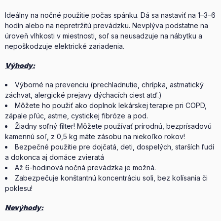
Ideálny na nočné použitie počas spánku. Dá sa nastaviť na 1–3–6
hodín alebo na nepretržitú prevádzku. Nevplýva podstatne na
úroveň vlhkosti v miestnosti, soľ sa neusadzuje na nábytku a
nepoškodzuje elektrické zariadenia.
Výhody:
Výborné na prevenciu (prechladnutie, chrípka, astmatický
záchvat, alergické prejavy dýchacích ciest atď.)
Môžete ho použiť ako doplnok lekárskej terapie pri COPD,
zápale pľúc, astme, cystickej fibróze a pod.
Žiadny soľný filter! Môžete používať prírodnú, bezprísadovú
kamennú soľ, z 0,5 kg máte zásobu na niekoľko rokov!
Bezpečné použitie pre dojčatá, deti, dospelých, starších ľudí
a dokonca aj domáce zvieratá
Až 6-hodinová nočná prevádzka je možná.
Zabezpečuje konštantnú koncentráciu soli, bez kolísania či
poklesu!
Nevýhody: