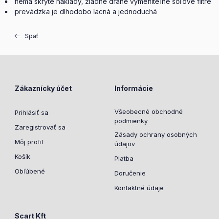
nemá skryté náklady, žiadne drahé vymeniteľné soľové filtre
prevádzka je dlhodobo lacná a jednoduchá
Späť
Zákaznícky účet
Informácie
Všeobecné obchodné
Prihlásiť sa
podmienky
Zaregistrovať sa
Zásady ochrany osobných
Môj profil
údajov
Košík
Platba
Obľúbené
Doručenie
Kontaktné údaje
Scart Kft