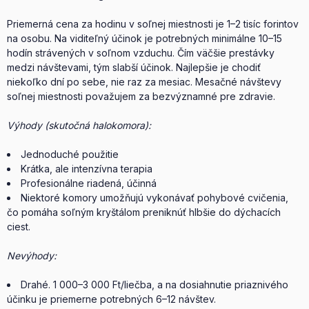
Priemerná cena za hodinu v soľnej miestnosti je 1–2 tisíc forintov
na osobu. Na viditeľný účinok je potrebných minimálne 10–15
hodín strávených v soľnom vzduchu. Čím väčšie prestávky
medzi návštevami, tým slabší účinok. Najlepšie je chodiť
niekoľko dní po sebe, nie raz za mesiac. Mesačné návštevy
soľnej miestnosti považujem za bezvýznamné pre zdravie.
Výhody (skutočná halokomora):
Jednoduché použitie
Krátka, ale intenzívna terapia
Profesionálne riadená, účinná
Niektoré komory umožňujú vykonávať pohybové cvičenia,
čo pomáha soľným kryštálom preniknúť hlbšie do dýchacích
ciest.
Nevýhody:
Drahé. 1 000–3 000 Ft/liečba, a na dosiahnutie priaznivého
účinku je priemerne potrebných 6–12 návštev.