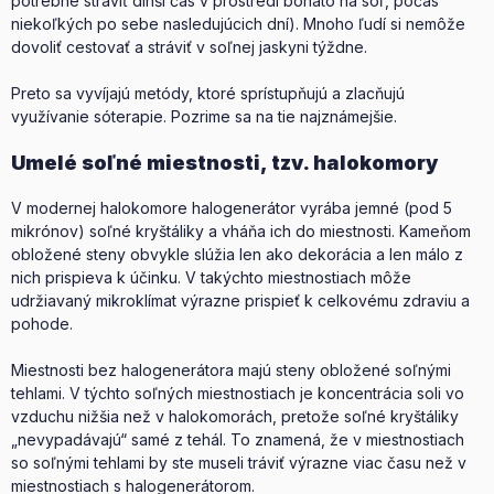
potrebné stráviť dlhší čas v prostredí bohato na soľ, počas
niekoľkých po sebe nasledujúcich dní). Mnoho ľudí si nemôže
dovoliť cestovať a stráviť v soľnej jaskyni týždne.
Preto sa vyvíjajú metódy, ktoré sprístupňujú a zlacňujú
využívanie sóterapie. Pozrime sa na tie najznámejšie.
Umelé soľné miestnosti, tzv. halokomory
V modernej halokomore halogenerátor vyrába jemné (pod 5
mikrónov) soľné kryštáliky a vháňa ich do miestnosti. Kameňom
obložené steny obvykle slúžia len ako dekorácia a len málo z
nich prispieva k účinku. V takýchto miestnostiach môže
udržiavaný mikroklímat výrazne prispieť k celkovému zdraviu a
pohode.
Miestnosti bez halogenerátora majú steny obložené soľnými
tehlami. V týchto soľných miestnostiach je koncentrácia soli vo
vzduchu nižšia než v halokomorách, pretože soľné kryštáliky
„nevypadávajú“ samé z tehál. To znamená, že v miestnostiach
so soľnými tehlami by ste museli tráviť výrazne viac času než v
miestnostiach s halogenerátorom.