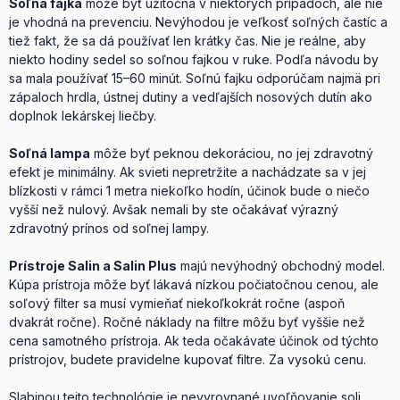
Soľná fajka
môže byť užitočná v niektorých prípadoch, ale nie
je vhodná na prevenciu. Nevýhodou je veľkosť soľných častíc a
tiež fakt, že sa dá používať len krátky čas. Nie je reálne, aby
niekto hodiny sedel so soľnou fajkou v ruke. Podľa návodu by
sa mala používať 15–60 minút. Soľnú fajku odporúčam najmä pri
zápaloch hrdla, ústnej dutiny a vedľajších nosových dutín ako
doplnok lekárskej liečby.
Soľná lampa
môže byť peknou dekoráciou, no jej zdravotný
efekt je minimálny. Ak svieti nepretržite a nachádzate sa v jej
blízkosti v rámci 1 metra niekoľko hodín, účinok bude o niečo
vyšší než nulový. Avšak nemali by ste očakávať výrazný
zdravotný prínos od soľnej lampy.
Prístroje Salin a Salin Plus
majú nevýhodný obchodný model.
Kúpa prístroja môže byť lákavá nízkou počiatočnou cenou, ale
soľový filter sa musí vymieňať niekoľkokrát ročne (aspoň
dvakrát ročne). Ročné náklady na filtre môžu byť vyššie než
cena samotného prístroja. Ak teda očakávate účinok od týchto
prístrojov, budete pravidelne kupovať filtre. Za vysokú cenu.
Slabinou tejto technológie je nevyrovnané uvoľňovanie soli.