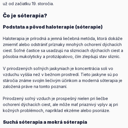
už od začiatku 19. storočia.
Čo je sóterapia?
Podstata a pôvod haloterapie (sóterapie)
Haloterapia je prírodná a jemná liečebná metóda, ktorá dokáže
zmierniť alebo odstrániť príznaky mnohých ochorení dýchacích
ciest. Soľné častice sa usadzujú na slizniciach dýchacích ciest a
pôsobia mukolyticky a protizápalovo, čím zlepšujú stav slizníc.
V prirodzených soľných jaskyniach je koncentrácia soli vo
vzduchu vyššia než v bežnom prostredí. Tieto jaskyne sú po
stáročia známe svojím liečivým účinkom a moderná sóterapia je
založená práve na tomto poznaní.
Prirodzený soľný vzduch je prospešný nielen pri liečbe
ochorení dýchacích ciest, ale môže mať priaznivý vplyv aj pri
kožných problémoch, napríklad ekzéme alebo psoriáze.
Suchá sóterapia a mokrá sóterapia