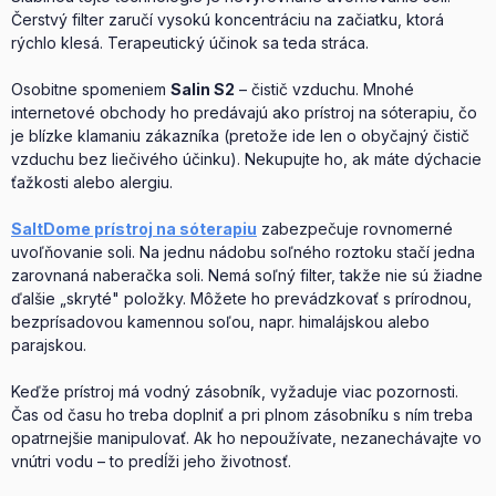
Čerstvý filter zaručí vysokú koncentráciu na začiatku, ktorá
rýchlo klesá. Terapeutický účinok sa teda stráca.
Osobitne spomeniem
Salin S2
– čistič vzduchu. Mnohé
internetové obchody ho predávajú ako prístroj na sóterapiu, čo
je blízke klamaniu zákazníka (pretože ide len o obyčajný čistič
vzduchu bez liečivého účinku). Nekupujte ho, ak máte dýchacie
ťažkosti alebo alergiu.
SaltDome prístroj na sóterapiu
zabezpečuje rovnomerné
uvoľňovanie soli. Na jednu nádobu soľného roztoku stačí jedna
zarovnaná naberačka soli. Nemá soľný filter, takže nie sú žiadne
ďalšie „skryté" položky. Môžete ho prevádzkovať s prírodnou,
bezprísadovou kamennou soľou, napr. himalájskou alebo
parajskou.
Keďže prístroj má vodný zásobník, vyžaduje viac pozornosti.
Čas od času ho treba doplniť a pri plnom zásobníku s ním treba
opatrnejšie manipulovať. Ak ho nepoužívate, nezanechávajte vo
vnútri vodu – to predĺži jeho životnosť.