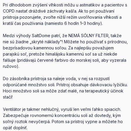
Pri dlhodobom zvýšení vlhkosti môžu u astmatikov a pacientov s
COPD nastať dráždivé záchvaty kašľa. Ak to pri používaní
prístroja pozorujete, zvoľte nižší režim uvoľňovania vlhkosti a
kratší čas používania (namiesto 6 hodín 1–3 hodiny).
Medzi výhody SaltDome patrí, že NEMÁ SÓLNY FILTER, takže
nie sú žiadne „skryté náklady"! Môžete ho používať s prírodnou,
bezprísadovou kamennou soľou. Za najlepšiu považujem
parajskú soľ, pretože himalájsku kamennú soľ sa už niekde
falšuje (pridávajú červené farbivo do morskej soli, aby vyzerala
ružovo).
Do zásobníka prístroja sa naleje voda, v nej sa rozpustí
odporúčané množstvo soli. Prístroj obsahuje dávkovaciu lyžičku.
Hoci množstvo soli sa môže zdať malé, na terapeutický účinok
stačí!
Ventilátor je takmer nehlučný, vyruší len veľmi ľahko spiacich.
Zabezpečuje rovnomernú koncentráciu soli až dovtedy, kým
soľný roztok nevyčerpá. Potom sa prístroj vypne a môžete ho
opäť doplniť.