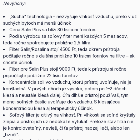
Nevýhody:
„Suchá" technológia – nezvyšuje vlhkosť vzduchu, preto v už
suchých bytoch má menší účinok
Cena Salin Plus sa blíži 30 tisícom forintov.
Podľa výrobcu sa soľový filter mení každých 5 mesiacov,
teda ročne spotrebujete približne 2,5 filtra.
Filter Salin/Rosalina stojí 4500 Ft, teda okrem prístroja
počítajte ročne s ďalšími približne 10 tisícmi forintov na filtre – ak
chcete účinok.
Filter pre Salin Plus stojí 9000 Ft, teda k prístroju si ročne
pripočítajte približne 22 tisíc forintov.
Koncentrácia soli vo vzduchu, ktorú prístroj uvoľňuje, nie je
konštantná. V prvých dňoch je vysoká, potom po 1–2 dňoch
klesá a neustále klesá ďalej. Čím dlhšie prístroj používaš, tým
menej soľných častíc uvoľňuje do vzduchu. S klesajúcou
koncentráciou klesá aj terapeutický účinok.
Soľový filter je citlivý na vlhkosť. Pri vlhkosti sa soľné kryštály
zlepia a prístroj ich už nedokáže vyfúkať. Pretože stav filtra nie
je kontrolovateľný, nevieš, či ťa prístroj naozaj lieči, alebo len
„bzučí".