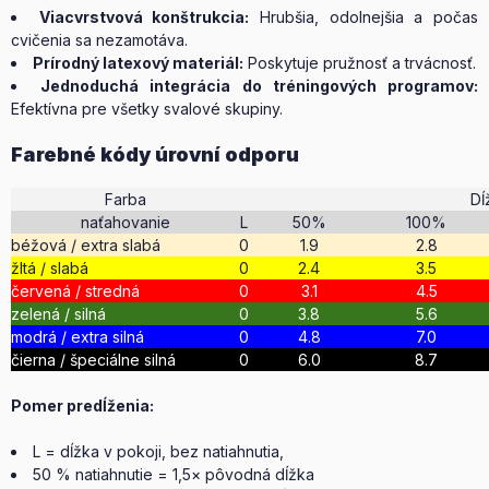
Viacvrstvová konštrukcia:
Hrubšia, odolnejšia a počas
cvičenia sa nezamotáva.
Prírodný latexový materiál:
Poskytuje pružnosť a trvácnosť.
Jednoduchá integrácia do tréningových programov:
Efektívna pre všetky svalové skupiny.
Farebné kódy úrovní odporu
Farba
Dĺ
naťahovanie
L
50%
100%
béžová / extra slabá
0
1.9
2.8
žltá / slabá
0
2.4
3.5
červená / stredná
0
3.1
4.5
zelená / silná
0
3.8
5.6
modrá / extra silná
0
4.8
7.0
čierna / špeciálne silná
0
6.0
8.7
Pomer predĺženia:
L = dĺžka v pokoji, bez natiahnutia,
50 % natiahnutie = 1,5× pôvodná dĺžka