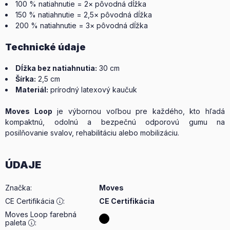
100 % natiahnutie = 2× pôvodná dĺžka
150 % natiahnutie = 2,5× pôvodná dĺžka
200 % natiahnutie = 3× pôvodná dĺžka
Technické údaje
Dĺžka bez natiahnutia:
30 cm
Šírka:
2,5 cm
Materiál:
prírodný latexový kaučuk
Moves Loop
je výbornou voľbou pre každého, kto hľadá
kompaktnú, odolnú a bezpečnú odporovú gumu na
posilňovanie svalov, rehabilitáciu alebo mobilizáciu.
ÚDAJE
Značka
:
Moves
CE Certifikácia
:
CE Certifikácia
Moves Loop farebná
paleta
: