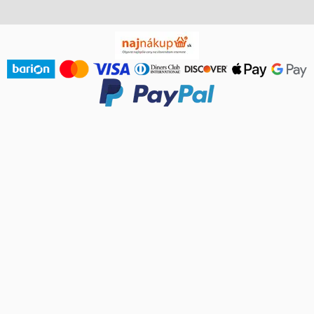
Nastavenia ochrany súkromia Vyskakovacie okno otvorené.