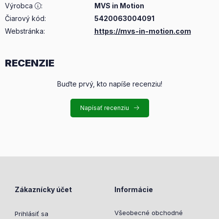
Výrobca
:
MVS in Motion
Čiarový kód:
5420063004091
Webstránka:
https://mvs-in-motion.com
RECENZIE
Buďte prvý, kto napíše recenziu!
Napísať recenziu
Zákaznícky účet
Informácie
Všeobecné obchodné
Prihlásiť sa