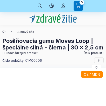
0
Gumový pás
Posilňovacia guma Moves Loop |
špeciálne silná - čierna | 30 x 2,5 cm
Predchádzajúci produkt
Ďalší produkt
Číslo položky:
01-100006
CE / MDR