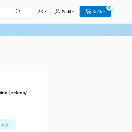
0
Profil
Košík
lné | zelená/
 day.