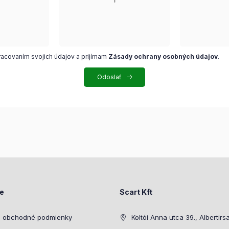
racovaním svojich údajov a prijímam
Zásady ochrany osobných údajov
.
Odoslať
ie
Scart Kft
 obchodné podmienky
Koltói Anna utca 39., Albertirs