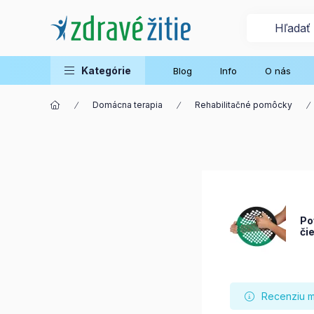
Kategórie
Blog
Info
O nás
Domácna terapia
Rehabilitačné pomôcky
Po
či
Recenziu mô