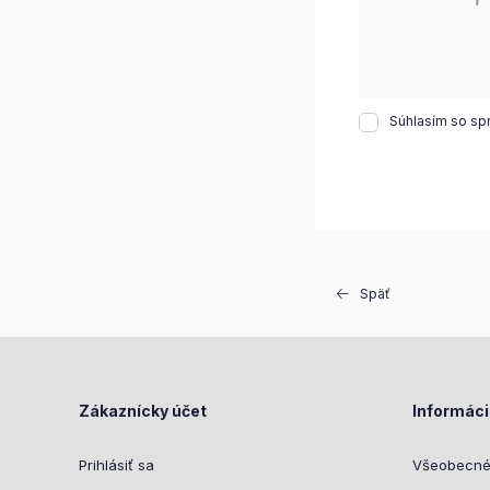
Súhlasím so sp
Späť
Zákaznícky účet
Informác
Prihlásiť sa
Všeobecné