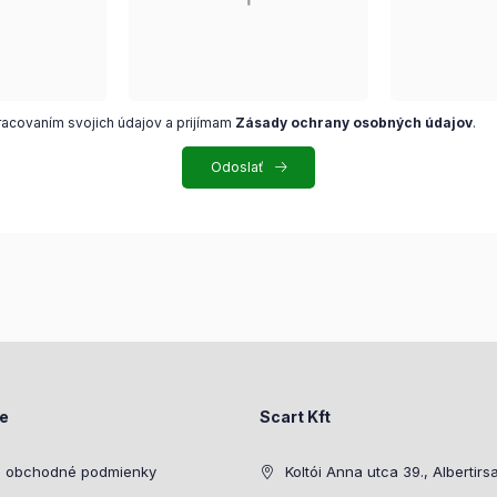
racovaním svojich údajov a prijímam
Zásady ochrany osobných údajov
.
Odoslať
ie
Scart Kft
 obchodné podmienky
Koltói Anna utca 39., Albertirs