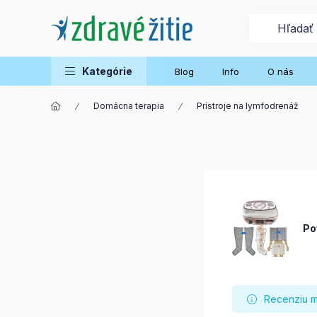
Kategórie
Blog
Info
O nás
Domácna terapia
Prístroje na lymfodrenáž
Po
Recenziu mô