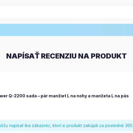
NAPÍSAŤ RECENZIU NA PRODUKT
wer Q-2200 sada – pár manžiet L na nohy a manžeta L na pás
žu napísať iba zákazníci, ktorí si produkt zakúpili za posledné 365