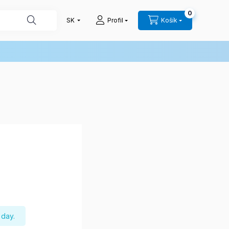
0
Profil
Košík
 day.