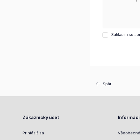
Súhlasím so sp
Späť
Zákaznícky účet
Informác
Prihlásiť sa
Všeobecné