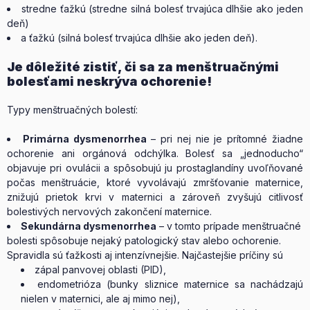
stredne ťažkú (stredne silná bolesť trvajúca dlhšie ako jeden
deň)
a ťažkú (silná bolesť trvajúca dlhšie ako jeden deň).
Je dôležité zistiť, či sa za menštruačnými
bolesťami neskrýva ochorenie!
Typy menštruačných bolestí:
Primárna dysmenorrhea
– pri nej nie je prítomné žiadne
ochorenie ani orgánová odchýlka. Bolesť sa „jednoducho“
objavuje pri ovulácii a spôsobujú ju prostaglandíny uvoľňované
počas menštruácie, ktoré vyvolávajú zmršťovanie maternice,
znižujú prietok krvi v maternici a zároveň zvyšujú citlivosť
bolestivých nervových zakončení maternice.
Sekundárna dysmenorrhea
– v tomto prípade menštruačné
bolesti spôsobuje nejaký patologický stav alebo ochorenie.
Spravidla sú ťažkosti aj intenzívnejšie. Najčastejšie príčiny sú
zápal panvovej oblasti (PID),
endometrióza (bunky sliznice maternice sa nachádzajú
nielen v maternici, ale aj mimo nej),