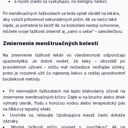
a myóm (často sa vyskytujúci, no benígny nádor).
Pri menštruačných ťažkostiach sa teda oplatí obrátiť na lekára,
aby vylúčil prítomnosť sekundárnych príčin. Ak sa niečo také
nájde, je potrebné to liečiť! Ak za bolesťami nestojí ochorenie,
môžete svoje ťažkosti zmierniť aj „samo o sebe“ – samoliečbou.
Zmiernenie menštruačných bolestí
Na zmiernenie ťažkostí lekári vo všeobecnosti odporúčajú
spazmolytiká. Je dobré vedieť, že lieky – obzvlášť pri
pravidelnom užívaní – môžu mať nežiadúce vedľajšie účinky,
preto je rozumné užiť čo najmenej liekov a radšej uprednostniť
bezliekové metódy.
Pri miernejších ťažkostiach má teplo blahodarný účinok na
zmiernenie menštruačných kŕčov. Dajte si na brucho alebo driek
vyhriatý uterák, fľašu s horúcou vodou alebo terapeutický pás
na hĺbkový tepelný efekt.
Uvoľnite sa, relaxujte. Upokojujúca masáž často dokáže
zázraky.
Mnohé ťažkosti môžu súvisieť s „psychikou“. Ak na