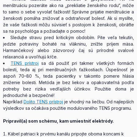
menštruáciu pozeráte ako na „prekliatie ženského rodu“, môže
to samo o sebe vyvolať ťažkosti! Správne prijatie menštruácie a
ženskosti pomáha znižovať a odstraňovať bolesť. Ak si myslíte,
že vaše ťažkosti môžu súvisieť s postojom k ženskosti, obráťte
sa na psychológa a požiadajte o pomoc!
Sledujte stravu pred kritickým obdobím. Pite veľa tekutín,
jedzte potraviny bohaté na vlákninu, znížte príjem mäsa.
Harmančekový alebo zázvorový čaj sú prírodné svalové
relaxanciá a uvoľňujú kŕče.
TENS prístroj
sa dá použiť pri takmer všetkých formách
bolesti, teda aj pri menštruačných ťažkostiach. Úspešnosť je
aspoň 70–80 %, teda pacientky v takomto pomere hlásia
zníženie bolesti. Metóda je bez liekov a opakovateľná podľa
potreby bez rizika vedľajších účinkov. Použitie doma je
jednoduché a bezpečné!
Napríklad
Dolito TENS prístroj
je vhodný na liečbu. Od najlepších
výsledkov sa očakáva použitie modulovaného TENS programu.
Pripravil(a) som schému, kam umiestniť elektródy.
Kábel patriaci k prvému kanálu pripojte oboma koncami k