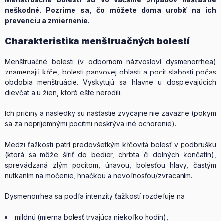
neškodné. Pozrime sa, čo môžete doma urobiť na ich
prevenciu a zmiernenie.
Charakteristika menštruačných bolestí
Menštruačné bolesti (v odbornom názvosloví dysmenorrhea)
znamenajú kŕče, bolesti panvovej oblasti a pocit slabosti počas
obdobia menštruácie. Vyskytujú sa hlavne u dospievajúcich
dievčat a u žien, ktoré ešte nerodili.
Ich príčiny a následky sú našťastie zvyčajne nie závažné (pokým
sa za nepríjemnými pocitmi neskrýva iné ochorenie).
Medzi ťažkosti patrí predovšetkým kŕčovitá bolesť v podbrušku
(ktorá sa môže šíriť do bedier, chrbta či dolných končatín),
sprevádzaná zlým pocitom, únavou, bolesťou hlavy, častým
nutkaním na močenie, hnačkou a nevoľnosťou/zvracaním.
Dysmenorrhea sa podľa intenzity ťažkostí rozdeľuje na
mildnú (mierna bolesť trvajúca niekoľko hodín),