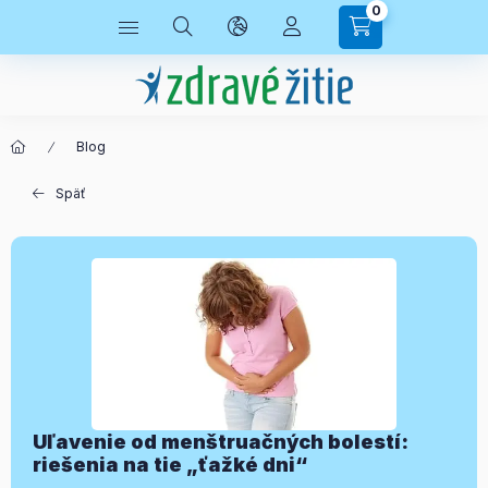
0
Blog
Späť
Uľavenie od menštruačných bolestí:
riešenia na tie „ťažké dni“