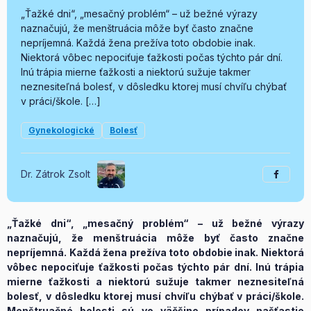
„Ťažké dni“, „mesačný problém“ – už bežné výrazy
naznačujú, že menštruácia môže byť často značne
nepríjemná. Každá žena prežíva toto obdobie inak.
Niektorá vôbec nepociťuje ťažkosti počas týchto pár dní.
Inú trápia mierne ťažkosti a niektorú sužuje takmer
neznesiteľná bolesť, v dôsledku ktorej musí chvíľu chýbať
v práci/škole. […]
Gynekologické
Bolesť
Dr. Zátrok Zsolt
„Ťažké dni“, „mesačný problém“ – už bežné výrazy
naznačujú, že menštruácia môže byť často značne
nepríjemná. Každá žena prežíva toto obdobie inak. Niektorá
vôbec nepociťuje ťažkosti počas týchto pár dní. Inú trápia
mierne ťažkosti a niektorú sužuje takmer neznesiteľná
bolesť, v dôsledku ktorej musí chvíľu chýbať v práci/škole.
Menštruačné bolesti sú vo väčšine prípadov našťastie