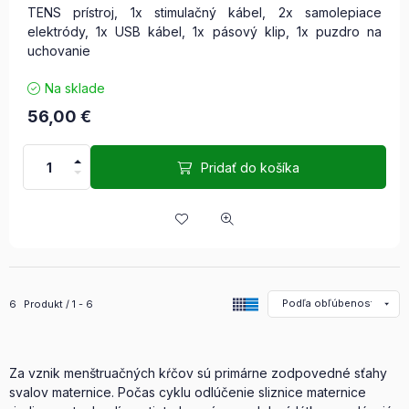
TENS prístroj, 1x stimulačný kábel, 2x samolepiace
elektródy, 1x USB kábel, 1x pásový klip, 1x puzdro na
uchovanie
Na sklade
56,00
€
Pridať do košíka
Všetky produkty v kategórii
6
Produkt
1
6
Za vznik menštruačných kŕčov sú primárne zodpovedné sťahy
svalov maternice. Počas cyklu odlúčenie sliznice maternice