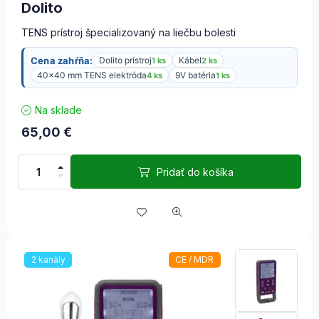
Dolito
TENS prístroj špecializovaný na liečbu bolesti
Cena zahŕňa:
Dolito prístroj
Kábel
1 ks
2 ks
40×40 mm TENS elektróda
9V batéria
4 ks
1 ks
Na sklade
65,00
€
Pridať do košíka
2 kanály
CE / MDR