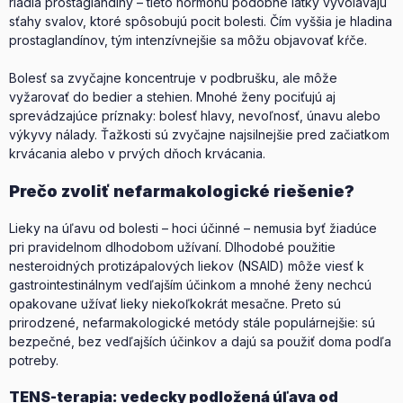
riadia prostaglandíny – tieto hormónu podobné látky vyvolávajú
sťahy svalov, ktoré spôsobujú pocit bolesti. Čím vyššia je hladina
prostaglandínov, tým intenzívnejšie sa môžu objavovať kŕče.
Bolesť sa zvyčajne koncentruje v podbrušku, ale môže
vyžarovať do bedier a stehien. Mnohé ženy pociťujú aj
sprevádzajúce príznaky: bolesť hlavy, nevoľnosť, únavu alebo
výkyvy nálady. Ťažkosti sú zvyčajne najsilnejšie pred začiatkom
krvácania alebo v prvých dňoch krvácania.
Prečo zvoliť nefarmakologické riešenie?
Lieky na úľavu od bolesti – hoci účinné – nemusia byť žiadúce
pri pravidelnom dlhodobom užívaní. Dlhodobé použitie
nesteroidných protizápalových liekov (NSAID) môže viesť k
gastrointestinálnym vedľajším účinkom a mnohé ženy nechcú
opakovane užívať lieky niekoľkokrát mesačne. Preto sú
prirodzené, nefarmakologické metódy stále populárnejšie: sú
bezpečné, bez vedľajších účinkov a dajú sa použiť doma podľa
potreby.
TENS-terapia: vedecky podložená úľava od