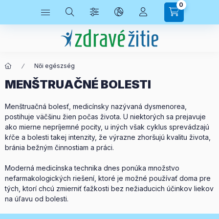
0
Női egészség
MENŠTRUAČNÉ BOLESTI
Menštruačná bolesť, medicínsky nazývaná dysmenorea,
postihuje väčšinu žien počas života. U niektorých sa prejavuje
ako mierne nepríjemné pocity, u iných však cyklus sprevádzajú
kŕče a bolesti takej intenzity, že výrazne zhoršujú kvalitu života,
bránia bežným činnostiam a práci.
Moderná medicínska technika dnes ponúka množstvo
nefarmakologických riešení, ktoré je možné používať doma pre
tých, ktorí chcú zmierniť ťažkosti bez nežiaducich účinkov liekov
na úľavu od bolesti.