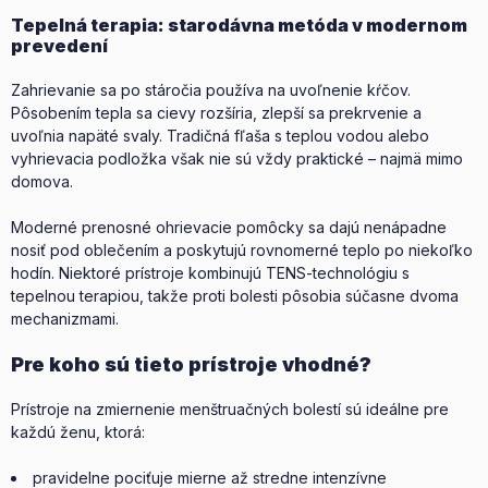
Tepelná terapia: starodávna metóda v modernom
prevedení
Zahrievanie sa po stáročia používa na uvoľnenie kŕčov.
Pôsobením tepla sa cievy rozšíria, zlepší sa prekrvenie a
uvoľnia napäté svaly. Tradičná fľaša s teplou vodou alebo
vyhrievacia podložka však nie sú vždy praktické – najmä mimo
domova.
Moderné prenosné ohrievacie pomôcky sa dajú nenápadne
nosiť pod oblečením a poskytujú rovnomerné teplo po niekoľko
hodín. Niektoré prístroje kombinujú TENS-technológiu s
tepelnou terapiou, takže proti bolesti pôsobia súčasne dvoma
mechanizmami.
Pre koho sú tieto prístroje vhodné?
Prístroje na zmiernenie menštruačných bolestí sú ideálne pre
každú ženu, ktorá:
pravidelne pociťuje mierne až stredne intenzívne