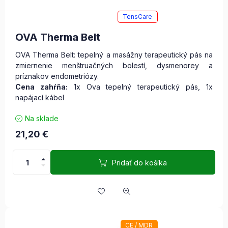
TensCare
OVA Therma Belt
OVA Therma Belt: tepelný a masážny terapeutický pás na
zmiernenie menštruačných bolestí, dysmenorey a
príznakov endometriózy.
Cena zahŕňa:
1x Ova tepelný terapeutický pás, 1x
napájací kábel
Na sklade
21,20
€
Pridať do košíka
CE / MDR