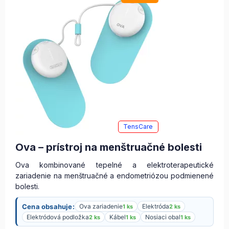
TensCare
Ova – prístroj na menštruačné bolesti
Ova kombinované tepelné a elektroterapeutické
zariadenie na menštruačné a endometriózou podmienené
bolesti.
Cena obsahuje:
Ova zariadenie
Elektróda
1 ks
2 ks
Elektródová podložka
Kábel
Nosiaci obal
2 ks
1 ks
1 ks