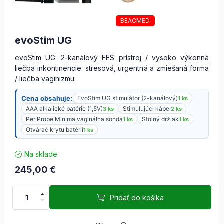
BEACMED
evoStim UG
evoStim UG: 2-kanálový FES prístroj / vysoko výkonná
liečba inkontinencie: stresová, urgentná a zmiešaná forma
/ liečba vaginizmu.
Cena obsahuje:
EvoStim UG stimulátor (2-kanálový)
1 ks
AAA alkalické batérie (1,5V)
Stimulujúci kábel
3 ks
2 ks
PeriProbe Minima vaginálna sonda
Stolný držiak
1 ks
1 ks
Otvárač krytu batérií
1 ks
Na sklade
245,00
€
Pridať do košíka