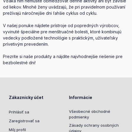
Vďaka nim nemusíte obmedzovať denné aktivity ani byť závislé
od liekov. Mnohé ženy uvádzajú, že pri pravidelnom používaní
prežívajú náročnejšie dni ľahšie cyklus od cyklu.
V našej ponuke nájdete prístroje od popredných výrobcov,
vyvinuté špeciálne pre menštruačné bolesti, ktoré kombinujú
vedecky podložené technológie s praktickým, užívateľsky
prívetivým prevedením.
Prezrite si naše produkty a nájdite najvhodnejšie riešenie pre
bezbolestné dni!
Zákaznícky účet
Informácie
Všeobecné obchodné
Prihlásiť sa
podmienky
Zaregistrovať sa
Zásady ochrany osobných
Môj profil
údajov