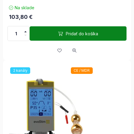
Na sklade
103,80
€
Pridať do košíka
2 kanály
CE / MDR