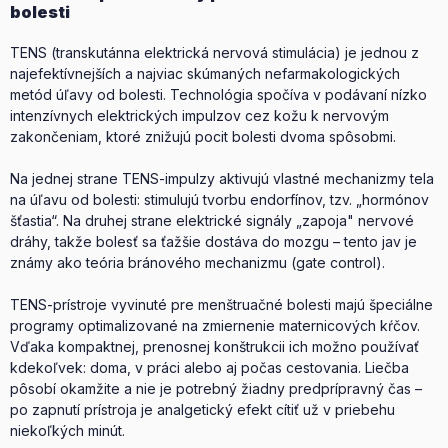
bolesti
TENS (transkutánna elektrická nervová stimulácia) je jednou z
najefektívnejších a najviac skúmaných nefarmakologických
metód úľavy od bolesti. Technológia spočíva v podávaní nízko
intenzívnych elektrických impulzov cez kožu k nervovým
zakončeniam, ktoré znižujú pocit bolesti dvoma spôsobmi.
Na jednej strane TENS-impulzy aktivujú vlastné mechanizmy tela
na úľavu od bolesti: stimulujú tvorbu endorfínov, tzv. „hormónov
šťastia“. Na druhej strane elektrické signály „zapoja" nervové
dráhy, takže bolesť sa ťažšie dostáva do mozgu – tento jav je
známy ako teória bránového mechanizmu (gate control).
TENS-prístroje vyvinuté pre menštruačné bolesti majú špeciálne
programy optimalizované na zmiernenie maternicových kŕčov.
Vďaka kompaktnej, prenosnej konštrukcii ich možno používať
kdekoľvek: doma, v práci alebo aj počas cestovania. Liečba
pôsobí okamžite a nie je potrebný žiadny predprípravný čas –
po zapnutí prístroja je analgetický efekt cítiť už v priebehu
niekoľkých minút.