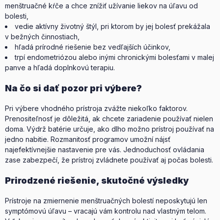
menštruačné kŕče a chce znížiť užívanie liekov na úľavu od
bolesti,
vedie aktívny životný štýl, pri ktorom by jej bolesť prekážala
v bežných činnostiach,
hľadá prírodné riešenie bez vedľajších účinkov,
trpí endometriózou alebo inými chronickými bolesťami v malej
panve a hľadá doplnkovú terapiu.
Na čo si dať pozor pri výbere?
Pri výbere vhodného prístroja zvážte niekoľko faktorov.
Prenositeľnosť je dôležitá, ak chcete zariadenie používať nielen
doma. Výdrž batérie určuje, ako dlho možno prístroj používať na
jedno nabitie. Rozmanitosť programov umožní nájsť
najefektívnejšie nastavenie pre vás. Jednoduchosť ovládania
zase zabezpečí, že prístroj zvládnete používať aj počas bolesti.
Prirodzené riešenie, skutočné výsledky
Prístroje na zmiernenie menštruačných bolestí neposkytujú len
symptómovú úľavu – vracajú vám kontrolu nad vlastným telom.