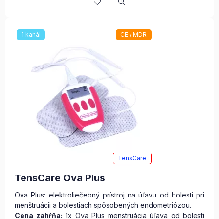
1 kanál
CE / MDR
TensCare
TensCare Ova Plus
Ova Plus: elektroliečebný prístroj na úľavu od bolesti pri
menštruácii a bolestiach spôsobených endometriózou.
Cena zahŕňa:
1x Ova Plus menstruácia úľava od bolesti