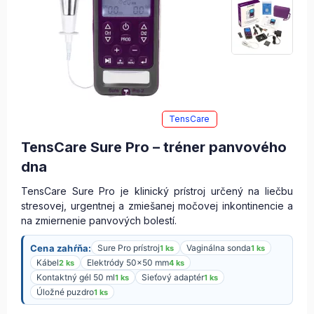
TensCare
TensCare Sure Pro – tréner panvového
dna
TensCare Sure Pro je klinický prístroj určený na liečbu
stresovej, urgentnej a zmiešanej močovej inkontinencie a
na zmiernenie panvových bolestí.
Cena zahŕňa:
Sure Pro prístroj
Vaginálna sonda
1 ks
1 ks
Kábel
Elektródy 50×50 mm
2 ks
4 ks
Kontaktný gél 50 ml
Sieťový adaptér
1 ks
1 ks
Úložné puzdro
1 ks