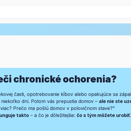
eči chronické ochorenia?
ekovej časti, opotrebovanie kĺbov alebo opakujúce sa zápaly
ás niekoľko dní. Potom vás prepustia domov –
ale nie ste u
a viac? Prečo ma pošlú domov v polovičnom stave?"
unguje takto
– a čo je dôležitejšie:
čo s tým môžete urobiť