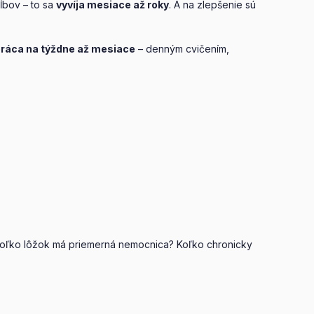
ĺbov – to sa
vyvíja mesiace až roky
. A na zlepšenie sú
ráca na týždne až mesiace
– denným cvičením,
 Koľko lôžok má priemerná nemocnica? Koľko chronicky