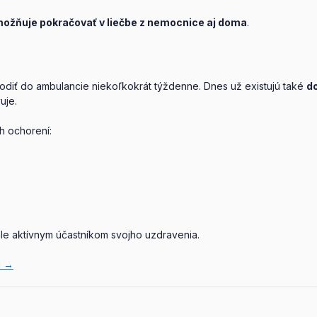
možňuje pokračovať v liečbe z nemocnice aj doma
.
chodiť do ambulancie niekoľkokrát týždenne. Dnes už existujú také
d
uje.
h ochorení:
ale aktívnym účastníkom svojho uzdravenia.
ú →