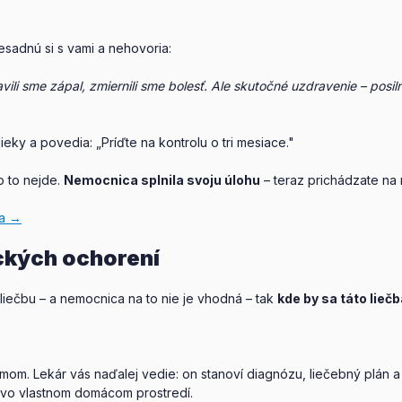
esadnú si s vami a nehovoria:
ili sme zápal, zmiernili sme bolesť. Ale skutočné uzdravenie – posil
eky a povedia: „Príďte na kontrolu o tri mesiace."
o to nejde.
Nemocnica splnila svoju úlohu
– teraz prichádzate na 
ta →
ckých ochorení
liečbu – a nemocnica na to nie je vhodná – tak
kde by sa táto lie
om. Lekár vás naďalej vedie: on stanoví diagnózu, liečebný plán a
, vo vlastnom domácom prostredí.