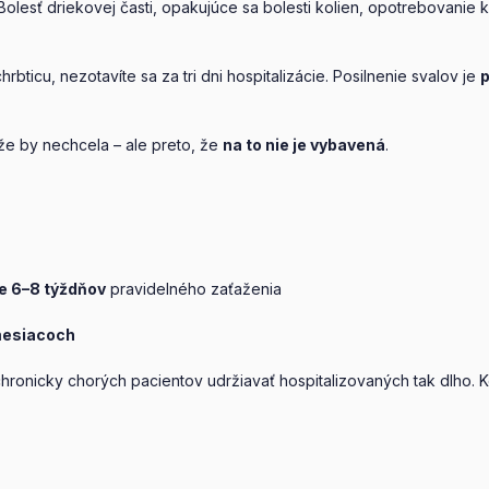
olesť driekovej časti, opakujúce sa bolesti kolien, opotrebovanie k
rbticu, nezotavíte sa za tri dni hospitalizácie. Posilnenie svalov je
p
že by nechcela – ale preto, že
na to nie je vybavená
.
e 6–8 týždňov
pravidelného zaťaženia
mesiacoch
chronicky chorých pacientov udržiavať hospitalizovaných tak dlho.