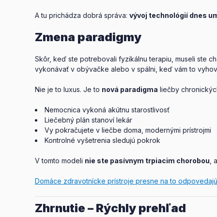
A tu prichádza dobrá správa:
vývoj technológií dnes u
Zmena paradigmy
Skôr, keď ste potrebovali fyzikálnu terapiu, museli ste 
vykonávať v obývačke alebo v spálni, keď vám to vyhov
Nie je to luxus. Je to
nová paradigma
liečby chronickýc
Nemocnica vykoná akútnu starostlivosť
Liečebný plán stanoví lekár
Vy pokračujete v liečbe doma, modernými prístrojmi
Kontrolné vyšetrenia sledujú pokrok
V tomto modeli
nie ste pasívnym trpiacim chorobou
, 
Domáce zdravotnícke prístroje presne na to odpovedaj
Zhrnutie – Rýchly prehľad