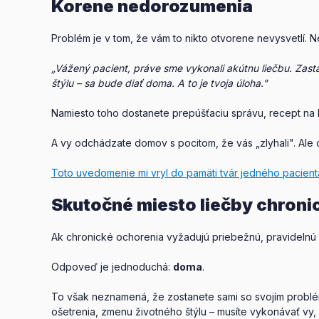
Korene nedorozumenia
Problém je v tom, že vám to nikto otvorene nevysvetlí. N
„Vážený pacient, práve sme vykonali akútnu liečbu. Zastav
štýlu – sa bude diať doma. A to je tvoja úloha."
Namiesto toho dostanete prepúšťaciu správu, recept na li
A vy odchádzate domov s pocitom, že vás „zlyhali". Ale 
Toto uvedomenie mi vryl do pamäti tvár jedného pacien
Skutočné miesto liečby chroni
Ak chronické ochorenia vyžadujú priebežnú, pravidelnú 
Odpoveď je jednoduchá:
doma
.
To však neznamená, že zostanete sami so svojím problém
ošetrenia, zmenu životného štýlu – musíte vykonávať vy