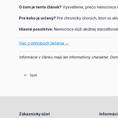
O čom je tento článok?
Vysvetlenie, prečo nemocnica n
Pre koho je určený?
Pre chronicky chorých, ktorí sú sk
Hlavné posolstvo:
Nemocnica slúži akútnej starostlivos
Viac o princípoch liečenia →
Informácie v článku majú len informatívny charakter. Domá
Späť
Zákaznícky účet
Informác