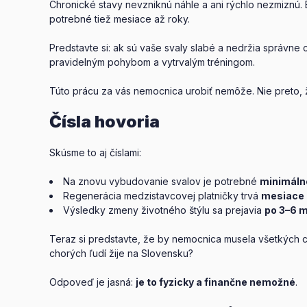
Chronické stavy nevzniknú náhle a ani rýchlo nezmiznú. B
potrebné tiež mesiace až roky.
Predstavte si: ak sú vaše svaly slabé a nedržia správne ch
pravidelným pohybom a vytrvalým tréningom.
Túto prácu za vás nemocnica urobiť nemôže. Nie preto, 
Čísla hovoria
Skúsme to aj číslami:
Na znovu vybudovanie svalov je potrebné
minimáln
Regenerácia medzistavcovej platničky trvá
mesiace
Výsledky zmeny životného štýlu sa prejavia
po 3–6 
Teraz si predstavte, že by nemocnica musela všetkých 
chorých ľudí žije na Slovensku?
Odpoveď je jasná:
je to fyzicky a finančne nemožné
.