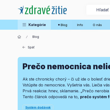
Kategórie
Blog
Info
O nás
Blog
Späť
Prečo nemocnica neli
Ak ste chronicky chorý – či už ide o bolesť dri
Vstúpite do nemocnice. Vyšetria vás. Liečia v
Prvá reakcia: hnev, sklamanie. „Prečo nerobi
Tento článok odpovedá na to,
prečo systém f
Systém dodávok