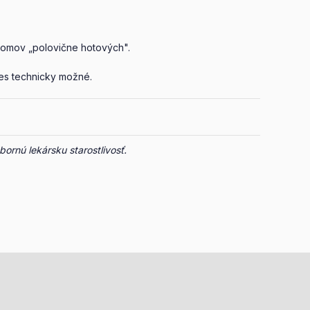
 domov „polovične hotových".
nes technicky možné.
ornú lekársku starostlivosť.