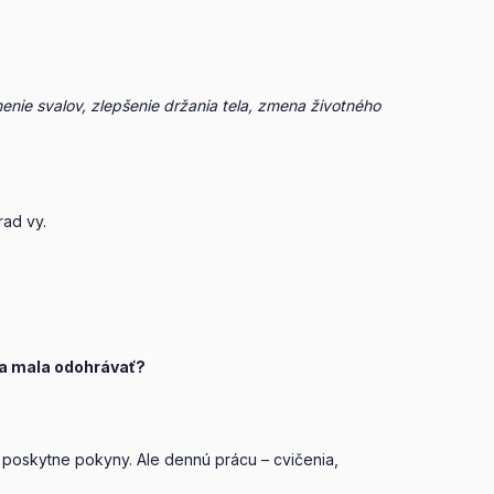
nenie svalov, zlepšenie držania tela, zmena životného
rad vy.
čba mala odohrávať?
 poskytne pokyny. Ale dennú prácu – cvičenia,