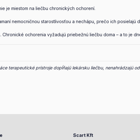
ie je miestom na liečbu chronických ochorení.
lamaní nemocničnou starostlivosťou a nechápu, prečo ich posielajú
ti. Chronické ochorenia vyžadujú priebežnú liečbu doma – a to je d
ce terapeutické prístroje dopĺňajú lekársku liečbu, nenahrádzajú odb
ie
Scart Kft