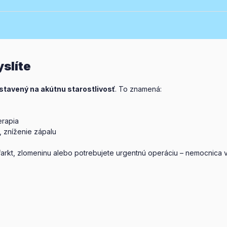
yslíte
stavený na akútnu starostlivosť
. To znamená:
erapia
, zníženie zápalu
farkt, zlomeninu alebo potrebujete urgentnú operáciu – nemocnica 