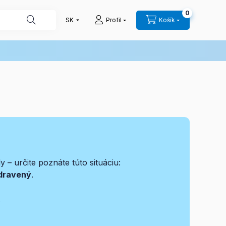
0
Profil
Košík
 – určite poznáte túto situáciu:
zdravený
.
.