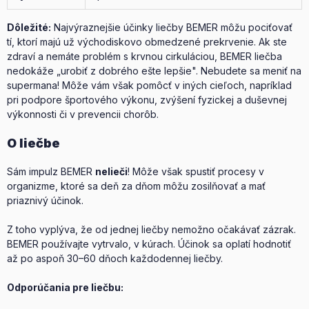
Dôležité:
Najvýraznejšie účinky liečby BEMER môžu pociťovať
tí, ktorí majú už východiskovo obmedzené prekrvenie. Ak ste
zdraví a nemáte problém s krvnou cirkuláciou, BEMER liečba
nedokáže „urobiť z dobrého ešte lepšie". Nebudete sa meniť na
supermana! Môže vám však pomôcť v iných cieľoch, napríklad
pri podpore športového výkonu, zvýšení fyzickej a duševnej
výkonnosti či v prevencii chorôb.
O liečbe
Sám impulz BEMER
nelieči
! Môže však spustiť procesy v
organizme, ktoré sa deň za dňom môžu zosilňovať a mať
priaznivý účinok.
Z toho vyplýva, že od jednej liečby nemožno očakávať zázrak.
BEMER používajte vytrvalo, v kúrach. Účinok sa oplatí hodnotiť
až po aspoň 30–60 dňoch každodennej liečby.
Odporúčania pre liečbu: