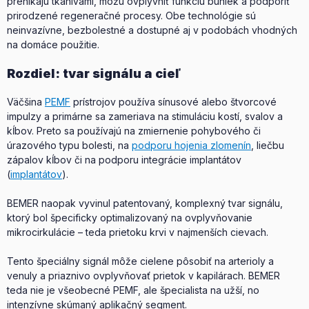
prenikajú tkanivami, môžu ovplyvniť funkciu buniek a podporiť
prirodzené regeneračné procesy. Obe technológie sú
neinvazívne, bezbolestné a dostupné aj v podobách vhodných
na domáce použitie.
Rozdiel: tvar signálu a cieľ
Väčšina
PEMF
prístrojov používa sínusové alebo štvorcové
impulzy a primárne sa zameriava na stimuláciu kostí, svalov a
kĺbov. Preto sa používajú na zmiernenie pohybového či
úrazového typu bolesti, na
podporu hojenia zlomenín
, liečbu
zápalov kĺbov či na podporu integrácie implantátov
(
implantátov
).
BEMER naopak vyvinul patentovaný, komplexný tvar signálu,
ktorý bol špecificky optimalizovaný na ovplyvňovanie
mikrocirkulácie – teda prietoku krvi v najmenších cievach.
Tento špeciálny signál môže cielene pôsobiť na arterioly a
venuly a priaznivo ovplyvňovať prietok v kapilárach. BEMER
teda nie je všeobecné PEMF, ale špecialista na užší, no
intenzívne skúmaný aplikačný segment.