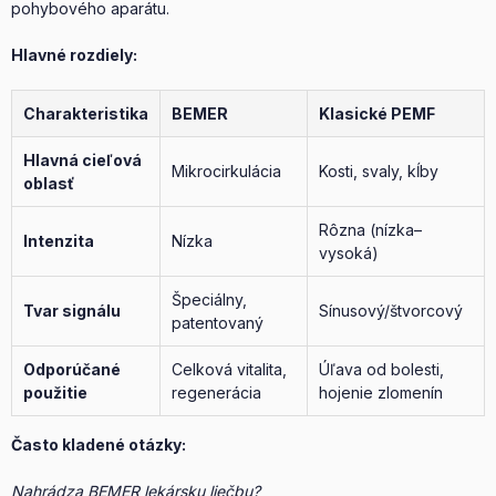
pohybového aparátu.
Hlavné rozdiely:
Charakteristika
BEMER
Klasické PEMF
Hlavná cieľová
Mikrocirkulácia
Kosti, svaly, kĺby
oblasť
Rôzna (nízka–
Intenzita
Nízka
vysoká)
Špeciálny,
Tvar signálu
Sínusový/štvorcový
patentovaný
Odporúčané
Celková vitalita,
Úľava od bolesti,
použitie
regenerácia
hojenie zlomenín
Často kladené otázky:
Nahrádza BEMER lekársku liečbu?