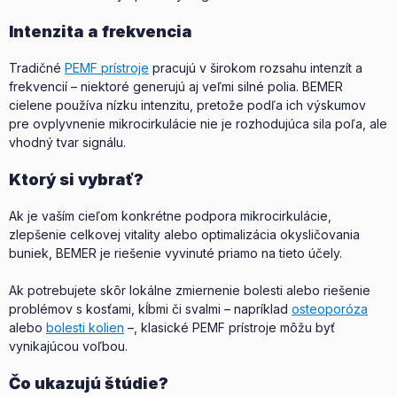
Intenzita a frekvencia
Tradičné
PEMF prístroje
pracujú v širokom rozsahu intenzít a
frekvencií – niektoré generujú aj veľmi silné polia. BEMER
cielene používa nízku intenzitu, pretože podľa ich výskumov
pre ovplyvnenie mikrocirkulácie nie je rozhodujúca sila poľa, ale
vhodný tvar signálu.
Ktorý si vybrať?
Ak je vaším cieľom konkrétne podpora mikrocirkulácie,
zlepšenie celkovej vitality alebo optimalizácia okysličovania
buniek, BEMER je riešenie vyvinuté priamo na tieto účely.
Ak potrebujete skôr lokálne zmiernenie bolesti alebo riešenie
problémov s kosťami, kĺbmi či svalmi – napríklad
osteoporóza
alebo
bolesti kolien
–, klasické PEMF prístroje môžu byť
vynikajúcou voľbou.
Čo ukazujú štúdie?