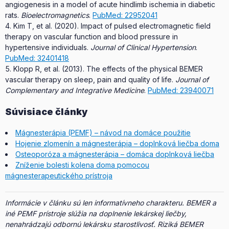
angiogenesis in a model of acute hindlimb ischemia in diabetic
rats.
Bioelectromagnetics
.
PubMed: 22952041
Kim T, et al. (2020). Impact of pulsed electromagnetic field
therapy on vascular function and blood pressure in
hypertensive individuals.
Journal of Clinical Hypertension
.
PubMed: 32401418
Klopp R, et al. (2013). The effects of the physical BEMER
vascular therapy on sleep, pain and quality of life.
Journal of
Complementary and Integrative Medicine
.
PubMed: 23940071
Súvisiace články
Mágnesterápia (PEMF) – návod na domáce použitie
Hojenie zlomenín a mágnesterápia – doplnková liečba doma
Osteoporóza a mágnesterápia – domáca doplnková liečba
Zníženie bolesti kolena doma pomocou
mágnesterapeutického prístroja
Informácie v článku sú len informatívneho charakteru. BEMER a
iné PEMF prístroje slúžia na doplnenie lekárskej liečby,
nenahrádzajú odbornú lekársku starostlivosť. Riziká BEMER