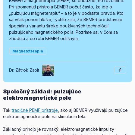
BEMER a mágneterapia (PEMF) sú príbuzné, no rozdielne.
Pri spomenutí prístroja BEMER počuť často, že ide o
„pulzujúcu mágneterapiu“ – a to je v podstate pravda. Kto
sa však ponorí hlbšie, rýchlo zistí, že BEMER predstavuje
špeciálnu variantu široko používaných technológií
pulzujúceho magnetického poľa. Pozrime sa, v čom sa
zhodujú a čo robí BEMER odlišným.
Magnetoterapia
Dr. Zátrok Zsolt
Spoločný základ: pulzujúce
elektromagnetické pole
Tak
tradičné PEMF prístroje
, ako aj BEMER využívajú pulzujúce
elektromagnetické pole na stimuláciu tela.
Základný princíp je rovnaký: elektromagnetické impulzy