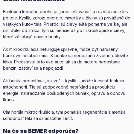
Funkciou krvného obehu je „premiešavanie" a rozvádzanie krvi
po tele. Kyslík, zdroje energie, minerály a živiny sú privážané do
všetkých kútov tela. Pri srdci sú cievy ešte pomerne veľké, ale
čím ďalej od srdca, tým sú menšie až po mikroskopické cievy,
ktoré zásobujú priamo bunky.
Ak mikrocirkulácia nefunguje správne, môže byť narušený
bunkový metabolizmus. K bunke sa nedostanú životne dôležité
látky. Predstavte si to ako auto: ak sa do motora nedostane
benzín, zastaví sa a nepojazdí.
Ak bunka nedostáva „palivo" – kyslík –, môže klesnúť funkcia
mitochondrií. Tie sú zodpovedné napríklad za produkciu
energie, nahrádzanie poškodených buniek, opravu a obnovu
tkanív.
Čím horšia mikrocirkulácia, tým pomalšia regenerácia a menšia
schopnosť tela sa samostatne liečiť.
Na čo sa BEMER odporúča?