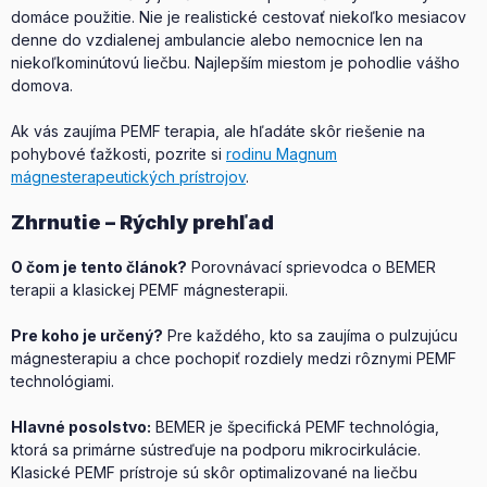
domáce použitie. Nie je realistické cestovať niekoľko mesiacov
denne do vzdialenej ambulancie alebo nemocnice len na
niekoľkominútovú liečbu. Najlepším miestom je pohodlie vášho
domova.
Ak vás zaujíma PEMF terapia, ale hľadáte skôr riešenie na
pohybové ťažkosti, pozrite si
rodinu Magnum
mágnesterapeutických prístrojov
.
Zhrnutie – Rýchly prehľad
O čom je tento článok?
Porovnávací sprievodca o BEMER
terapii a klasickej PEMF mágnesterapii.
Pre koho je určený?
Pre každého, kto sa zaujíma o pulzujúcu
mágnesterapiu a chce pochopiť rozdiely medzi rôznymi PEMF
technológiami.
Hlavné posolstvo:
BEMER je špecifická PEMF technológia,
ktorá sa primárne sústreďuje na podporu mikrocirkulácie.
Klasické PEMF prístroje sú skôr optimalizované na liečbu