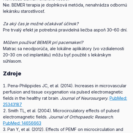
Nie. BEMER terapia je doplnková metóda, nenahrádza odbornú
lekársku starostlivosť.
Za aký čas je možné očakávať účinok?
Pre trvalý efekt je potrebná pravidelná liečba aspoň 30–60 dní.
Môžem používať BEMER pri pacemakeri?
Matrac sa neodporúča, ale lokálne aplikátory (vo vzdialenosti
20–30 cm od implantátu) môžu byť použité s lekárskym
súhlasom.
Zdroje
Pena-Philippides JC, et al. (2014). Increases in microvascular
perfusion and tissue oxygenation via pulsed electromagnetic
fields in the healthy rat brain.
Journal of Neurosurgery
.
PubMed:
25343187
Smith TL, et al. (2004). Microcirculatory effects of pulsed
electromagnetic fields.
Journal of Orthopaedic Research
.
PubMed: 14656663
Pan Y, et al. (2012). Effects of PEMF on microcirculation and