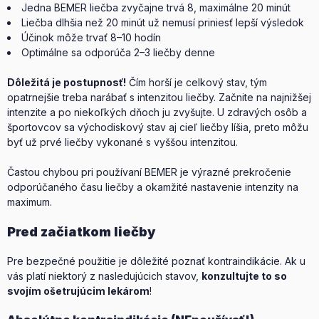
Jedna BEMER liečba zvyčajne trvá 8, maximálne 20 minút
Liečba dlhšia než 20 minút už nemusí priniesť lepší výsledok
Účinok môže trvať 8–10 hodín
Optimálne sa odporúča 2–3 liečby denne
Dôležitá je postupnosť!
Čím horší je celkový stav, tým
opatrnejšie treba narábať s intenzitou liečby. Začnite na najnižšej
intenzite a po niekoľkých dňoch ju zvyšujte. U zdravých osôb a
športovcov sa východiskový stav aj cieľ liečby líšia, preto môžu
byť už prvé liečby vykonané s vyššou intenzitou.
Častou chybou pri používaní BEMER je výrazné prekročenie
odporúčaného času liečby a okamžité nastavenie intenzity na
maximum.
Pred začiatkom liečby
Pre bezpečné použitie je dôležité poznať kontraindikácie. Ak u
vás platí niektorý z nasledujúcich stavov,
konzultujte to so
svojím ošetrujúcim lekárom
!