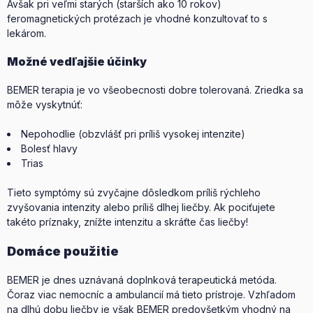
Avšak pri veľmi starých (starších ako 10 rokov)
feromagnetických protézach je vhodné konzultovať to s
lekárom.
Možné vedľajšie účinky
BEMER terapia je vo všeobecnosti dobre tolerovaná. Zriedka sa
môže vyskytnúť:
Nepohodlie (obzvlášť pri príliš vysokej intenzite)
Bolesť hlavy
Trias
Tieto symptómy sú zvyčajne dôsledkom príliš rýchleho
zvyšovania intenzity alebo príliš dlhej liečby. Ak pociťujete
takéto príznaky, znížte intenzitu a skráťte čas liečby!
Domáce použitie
BEMER je dnes uznávaná doplnková terapeutická metóda.
Čoraz viac nemocníc a ambulancií má tieto prístroje. Vzhľadom
na dlhú dobu liečby je však BEMER predovšetkým vhodný na