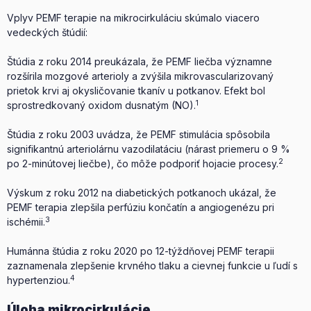
Vplyv PEMF terapie na mikrocirkuláciu skúmalo viacero
vedeckých štúdií:
Štúdia z roku 2014 preukázala, že PEMF liečba významne
rozšírila mozgové arterioly a zvýšila mikrovascularizovaný
prietok krvi aj okysličovanie tkanív u potkanov. Efekt bol
1
sprostredkovaný oxidom dusnatým (NO).
Štúdia z roku 2003 uvádza, že PEMF stimulácia spôsobila
signifikantnú arteriolárnu vazodilatáciu (nárast priemeru o 9 %
2
po 2-minútovej liečbe), čo môže podporiť hojacie procesy.
Výskum z roku 2012 na diabetických potkanoch ukázal, že
PEMF terapia zlepšila perfúziu končatín a angiogenézu pri
3
ischémii.
Humánna štúdia z roku 2020 po 12-týždňovej PEMF terapii
zaznamenala zlepšenie krvného tlaku a cievnej funkcie u ľudí s
4
hypertenziou.
Úloha mikrocirkulácie