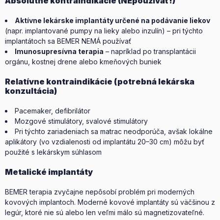
Absolútne kontraindikácie (NEpoužívať!)
Aktívne lekárske implantáty určené na podávanie liekov
(napr. implantované pumpy na lieky alebo inzulín) – pri týchto
implantátoch sa BEMER NEMÁ používať
Imunosupresívna terapia
– napríklad po transplantácii
orgánu, kostnej drene alebo kmeňových buniek
Relatívne kontraindikácie (potrebná lekárska
konzultácia)
Pacemaker, defibrilátor
Mozgové stimulátory, svalové stimulátory
Pri týchto zariadeniach sa matrac neodporúča, avšak lokálne
aplikátory (vo vzdialenosti od implantátu 20–30 cm) môžu byť
použité s lekárskym súhlasom
Metalické implantáty
BEMER terapia zvyčajne nepôsobí problém pri moderných
kovových implantoch. Moderné kovové implantáty sú väčšinou z
legúr, ktoré nie sú alebo len veľmi málo sú magnetizovateľné.