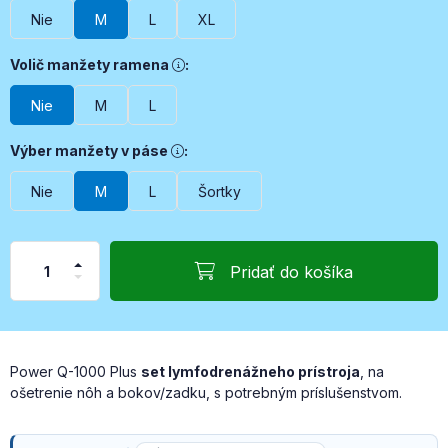
Nie
M
L
XL
Volič manžety ramena, Voliteľné príslušenstvo na manipuláci
Volič manžety ramena
:
Nie
M
L
Výber manžety v páse, Voliteľné príslušenstvo na ošetrenie h
Výber manžety v páse
:
Nie
M
L
Šortky
Pridať do košíka
Power Q-1000 Plus
set lymfodrenážneho prístroja
, na
ošetrenie nôh a bokov/zadku, s potrebným príslušenstvom.