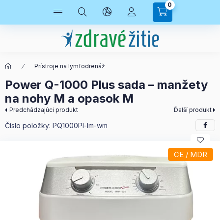
0
Prístroje na lymfodrenáž
Power Q-1000 Plus sada – manžety
na nohy M a opasok M
Predchádzajúci produkt
Ďalší produkt
Číslo položky:
PQ1000Pl-lm-wm
CE / MDR