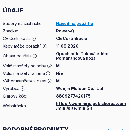
ÚDAJE
Súbory na stiahnutie
:
Návod na použitie
Značka
:
Power-Q
CE Certifikácia
:
CE Certifikácia
Kedy môže doraziť?
:
11.08.2026
Opuch nôh, Tuková edém,
Oblasť použitia
:
Pomarančová koža
Volič manžety na nohy
:
M
Volič manžety ramena
:
Nie
Výber manžety v páse
:
M
Výrobca
:
Wonjin Mulsan Co., Ltd.
Čiarový kód:
8809277420175
https://wonjininc.gobizkorea.com
Webstránka:
/mini/site/miniSit...
PODOBNÉ PRODUKTY