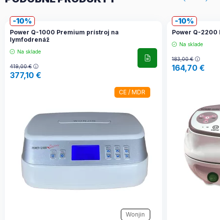
10
10
Power Q-1000 Premium prístroj na
Power Q-2200 l
lymfodrenáž
Na sklade
Na sklade
183,00
€
164,70
€
419,00
€
377,10
€
CE / MDR
Wonjin