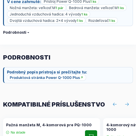
V cene zahrnuté:
Prístroj Power Q-1000 Plus
1 ks
Nožná manžeta: veľkosť M
Bedrová manžeta: veľkosť M
1 pár
1 ks
Jednoduchá vzduchová hadica: 4 vývody
1 ks
Dvojitá vzduchová hadica: 2x4 vývody
Rozdeľovač
1 ks
1 ks
Podrobnosti
PODROBNOSTI
Podrobný popis prístroja si prečítajte tu:
Produktová stránka Power Q-1000 Plus
↗
KOMPATIBILNÉ PRÍSLUŠENSTVO
Pažná manžeta M, 4-komorová pre PQ-1000
4-komorový náv
1000
Na sklade