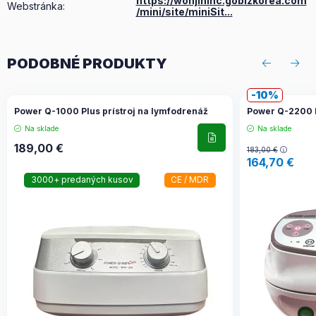
https://wonjininc.gobizkorea.com
Webstránka:
/mini/site/miniSit...
PODOBNÉ PRODUKTY
10
Power Q-1000 Plus prístroj na lymfodrenáž
Power Q-2200 l
Na sklade
Na sklade
189,00
€
183,00
€
164,70
€
3000+ predaných kusov
CE / MDR