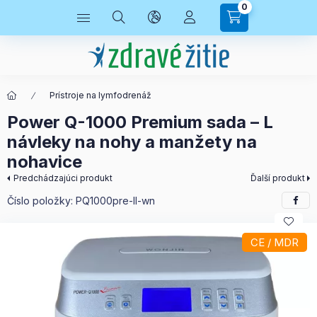
0
Prístroje na lymfodrenáž
Power Q-1000 Premium sada – L
návleky na nohy a manžety na
nohavice
Predchádzajúci produkt
Ďalší produkt
Číslo položky:
PQ1000pre-ll-wn
CE / MDR