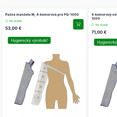
Pažná manžeta M, 4-komorová pre PQ-1000
4-komorový náv
1000
Na sklade
Na sklade
53,00
€
71,00
€
Hygienický výrobok!
Hygienický