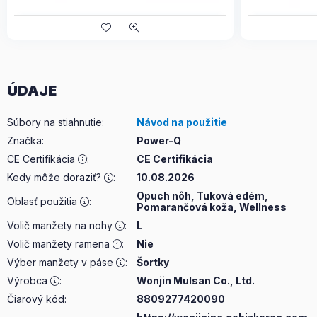
ÚDAJE
Súbory na stiahnutie
:
Návod na použitie
Značka
:
Power-Q
CE Certifikácia
:
CE Certifikácia
Kedy môže doraziť?
:
10.08.2026
Opuch nôh, Tuková edém,
Oblasť použitia
:
Pomarančová koža, Wellness
Volič manžety na nohy
:
L
Volič manžety ramena
:
Nie
Výber manžety v páse
:
Šortky
Výrobca
:
Wonjin Mulsan Co., Ltd.
Čiarový kód:
8809277420090