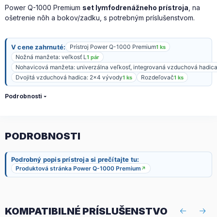
Power Q-1000 Premium
set lymfodrenážneho prístroja
, na
ošetrenie nôh a bokov/zadku, s potrebným príslušenstvom.
V cene zahrnuté:
Prístroj Power Q-1000 Premium
1 ks
Nožná manžeta: veľkosť L
1 pár
Nohavicová manžeta: univerzálna veľkosť, integrovaná vzduchová hadic
Dvojitá vzduchová hadica: 2x4 vývody
Rozdeľovač
1 ks
1 ks
Podrobnosti
PODROBNOSTI
Podrobný popis prístroja si prečítajte tu:
Produktová stránka Power Q-1000 Premium
↗
KOMPATIBILNÉ PRÍSLUŠENSTVO