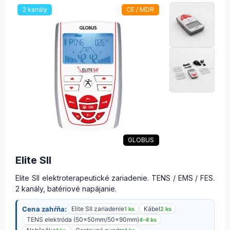
2 kanály
CE / MDR
GLOBUS
Elite SII
Elite SII elektroterapeutické zariadenie. TENS / EMS / FES.
2 kanály, batériové napájanie.
Cena zahŕňa:
Elite SII zariadenie
Kábel
1 ks
2 ks
TENS elektróda (50x50mm/50x90mm)
4-4 ks