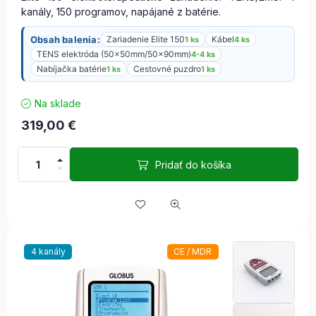
kanály, 150 programov, napájané z batérie.
Obsah balenia:
Zariadenie Elite 150
Kábel
1 ks
4 ks
TENS elektróda (50x50mm/50x90mm)
4-4 ks
Nabíjačka batérie
Cestovné puzdro
1 ks
1 ks
Na sklade
319,00
€
Pridať do košíka
4 kanály
CE / MDR