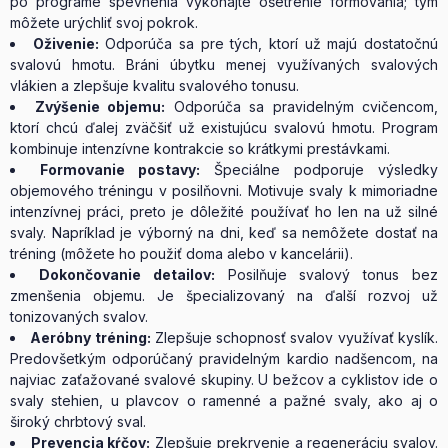
po programe spevnenia vykonajte ošetrenie formovania; tým
môžete urýchliť svoj pokrok.
Oživenie:
Odporúča sa pre tých, ktorí už majú dostatočnú
svalovú hmotu. Bráni úbytku menej využívaných svalových
vlákien a zlepšuje kvalitu svalového tonusu.
Zvýšenie objemu:
Odporúča sa pravidelným cvičencom,
ktorí chcú ďalej zväčšiť už existujúcu svalovú hmotu. Program
kombinuje intenzívne kontrakcie so krátkymi prestávkami.
Formovanie postavy:
Špeciálne podporuje výsledky
objemového tréningu v posilňovni. Motivuje svaly k mimoriadne
intenzívnej práci, preto je dôležité používať ho len na už silné
svaly. Napríklad je výborný na dni, keď sa nemôžete dostať na
tréning (môžete ho použiť doma alebo v kancelárii).
Dokončovanie detailov:
Posilňuje svalový tonus bez
zmenšenia objemu. Je špecializovaný na ďalší rozvoj už
tonizovaných svalov.
Aeróbny tréning:
Zlepšuje schopnosť svalov využívať kyslík.
Predovšetkým odporúčaný pravidelným kardio nadšencom, na
najviac zaťažované svalové skupiny. U bežcov a cyklistov ide o
svaly stehien, u plavcov o ramenné a pažné svaly, ako aj o
široký chrbtový sval.
Prevencia kŕčov:
Zlepšuje prekrvenie a regeneráciu svalov.