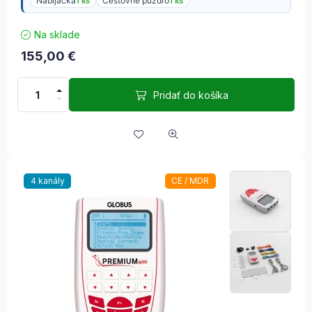
Nabíjačka
Cestovné puzdro
1 ks
1 ks
Na sklade
155,00
€
Pridať do košíka
4 kanály
CE / MDR