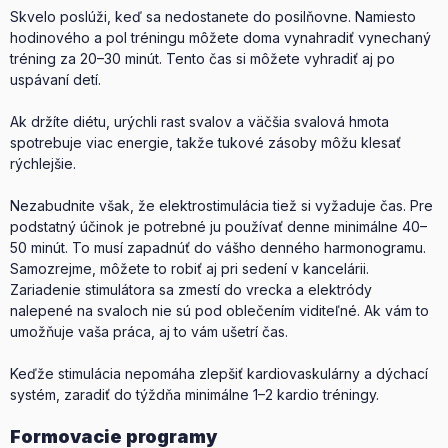
Skvelo poslúži, keď sa nedostanete do posilňovne. Namiesto
hodinového a pol tréningu môžete doma vynahradiť vynechaný
tréning za 20–30 minút. Tento čas si môžete vyhradiť aj po
uspávaní detí.
Ak držíte diétu, urýchli rast svalov a väčšia svalová hmota
spotrebuje viac energie, takže tukové zásoby môžu klesať
rýchlejšie.
Nezabudnite však, že elektrostimulácia tiež si vyžaduje čas. Pre
podstatný účinok je potrebné ju používať denne minimálne 40–
50 minút. To musí zapadnúť do vášho denného harmonogramu.
Samozrejme, môžete to robiť aj pri sedení v kancelárii.
Zariadenie stimulátora sa zmestí do vrecka a elektródy
nalepené na svaloch nie sú pod oblečením viditeľné. Ak vám to
umožňuje vaša práca, aj to vám ušetrí čas.
Keďže stimulácia nepomáha zlepšiť kardiovaskulárny a dýchací
systém, zaradiť do týždňa minimálne 1–2 kardio tréningy.
Formovacie programy