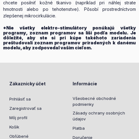
chcete posilniť kožné tkanivo (napríklad pri náhlej strate
hmotnosti alebo po tehotenstve). Pôsobí prostredníctvom
zlepšenej mikrocirkulácie.
*Nie všetky elektro-stimulátory ponúkajú všetky
programy, zoznam programov sa líši podľa modelu. Je
dôležité, aby ste si pri kúpe takéhoto zariadenia
preštudovali zoznam programov priradených k danému
modelu, aby zodpovedal vašim cieľom.
Zákaznícky účet
Informácie
Všeobecné obchodné
Prihlásiť sa
podmienky
Zaregistrovať sa
Zásady ochrany osobných
Môj profil
údajov
Košík
Platba
Obľúbené
Doručenie