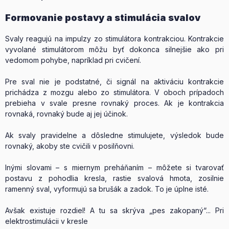
Formovanie postavy a stimulácia svalov
Svaly reagujú na impulzy zo stimulátora kontrakciou. Kontrakcie
vyvolané stimulátorom môžu byť dokonca silnejšie ako pri
vedomom pohybe, napríklad pri cvičení.
Pre sval nie je podstatné, či signál na aktiváciu kontrakcie
prichádza z mozgu alebo zo stimulátora. V oboch prípadoch
prebieha v svale presne rovnaký proces. Ak je kontrakcia
rovnaká, rovnaký bude aj jej účinok.
Ak svaly pravidelne a dôsledne stimulujete, výsledok bude
rovnaký, akoby ste cvičili v posilňovni.
Inými slovami – s miernym preháňaním – môžete si tvarovať
postavu z pohodlia kresla, rastie svalová hmota, zosilnie
ramenný sval, vyformujú sa brušák a zadok. To je úplne isté.
Avšak existuje rozdiel! A tu sa skrýva „pes zakopaný“... Pri
elektrostimulácii v kresle