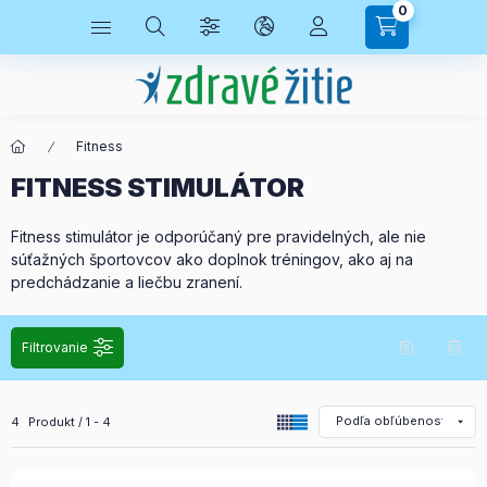
0
Fitness
FITNESS STIMULÁTOR
Fitness stimulátor je odporúčaný pre pravidelných, ale nie
súťažných športovcov ako doplnok tréningov, ako aj na
predchádzanie a liečbu zranení.
Filtrovanie
Všetky produkty v kategórii
4
Produkt
1
4