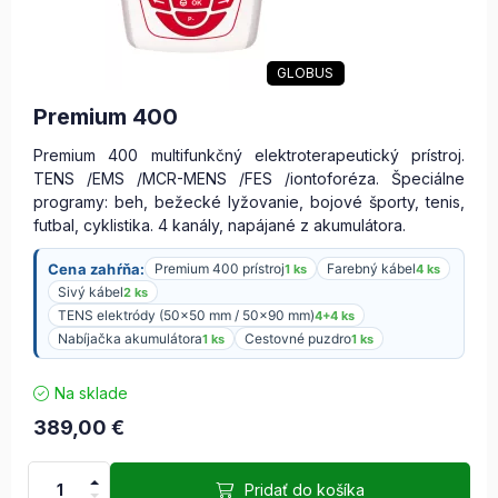
GLOBUS
Premium 400
Premium 400 multifunkčný elektroterapeutický prístroj.
TENS /EMS /MCR-MENS /FES /iontoforéza. Špeciálne
programy: beh, bežecké lyžovanie, bojové športy, tenis,
futbal, cyklistika. 4 kanály, napájané z akumulátora.
Cena zahŕňa:
Premium 400 prístroj
Farebný kábel
1 ks
4 ks
Sivý kábel
2 ks
TENS elektródy (50x50 mm / 50x90 mm)
4+4 ks
Nabíjačka akumulátora
Cestovné puzdro
1 ks
1 ks
Na sklade
389,00
€
Pridať do košíka