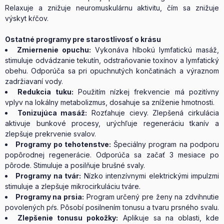
Relaxuje a znižuje neuromuskulárnu aktivitu, čím sa znižuje
výskyt kŕčov.
Ostatné programy pre starostlivosť o krásu
Zmiernenie opuchu:
Vykonáva hlbokú lymfatickú masáž,
stimuluje odvádzanie tekutín, odstraňovanie toxínov a lymfatický
obehu. Odporúča sa pri opuchnutých končatinách a výraznom
zadržiavaní vody.
Redukcia tuku:
Použitím nízkej frekvencie má pozitívny
vplyv na lokálny metabolizmus, dosahuje sa zníženie hmotnosti.
Tonizujúca masáž:
Rozťahuje cievy. Zlepšená cirkulácia
aktivuje bunkové procesy, urýchľuje regeneráciu tkanív a
zlepšuje prekrvenie svalov.
Programy po tehotenstve:
Špeciálny program na podporu
popôrodnej regenerácie. Odporúča sa začať 3 mesiace po
pôrode. Stimuluje a posilňuje brušné svaly.
Programy na tvár:
Nízko intenzívnymi elektrickými impulzmi
stimuluje a zlepšuje mikrocirkuláciu tváre.
Programy na prsia:
Program určený pre ženy na zdvihnutie
povolených pŕs. Pôsobí posilnením tonusu a tvaru prsného svalu.
Zlepšenie tonusu pokožky:
Aplikuje sa na oblasti, kde