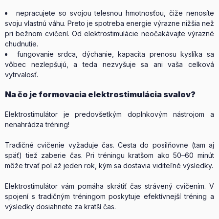
nepracujete so svojou telesnou hmotnosťou, čiže nenosíte
svoju vlastnú váhu. Preto je spotreba energie výrazne nižšia než
pri bežnom cvičení. Od elektrostimulácie neočakávajte výrazné
chudnutie.
fungovanie srdca, dýchanie, kapacita prenosu kyslíka sa
vôbec nezlepšujú, a teda nezvyšuje sa ani vaša celková
vytrvalosť.
Na čo je formovacia elektrostimulácia svalov?
Elektrostimulátor je predovšetkým doplnkovým nástrojom a
nenahrádza tréning!
Tradičné cvičenie vyžaduje čas. Cesta do posilňovne (tam aj
späť) tiež zaberie čas. Pri tréningu kratšom ako 50–60 minút
môže trvať pol až jeden rok, kým sa dostavia viditeľné výsledky.
Elektrostimulátor vám pomáha skrátiť čas strávený cvičením. V
spojení s tradičným tréningom poskytuje efektívnejší tréning a
výsledky dosiahnete za kratší čas.