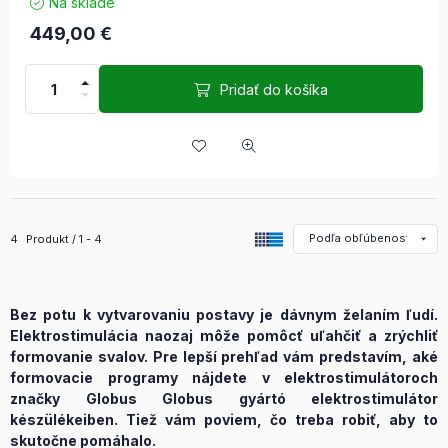
Na sklade
449,00
€
Pridať do košíka
Všetky produkty v kategórii
4
Produkt
1
4
Bez potu k vytvarovaniu postavy je dávnym želaním ľudí.
Elektrostimulácia naozaj môže pomôcť uľahčiť a zrýchliť
formovanie svalov. Pre lepší prehľad vám predstavím, aké
formovacie programy nájdete v elektrostimulátoroch
značky Globus
Globus gyártó elektrostimulátor
készülékeiben
. Tiež vám poviem, čo treba robiť, aby to
skutočne pomáhalo.