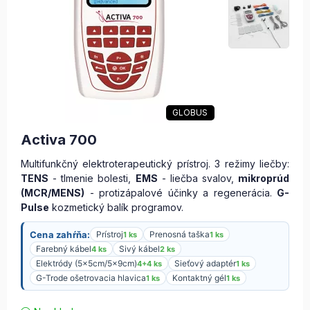
GLOBUS
Activa 700
Multifunkčný elektroterapeutický prístroj. 3 režimy liečby:
TENS
- tlmenie bolesti,
EMS
- liečba svalov,
mikroprúd
(MCR/MENS)
- protizápalové účinky a regenerácia.
G-
Pulse
kozmetický balík programov.
Cena zahŕňa:
Prístroj
Prenosná taška
1 ks
1 ks
Farebný kábel
Sivý kábel
4 ks
2 ks
Elektródy (5x5cm/5x9cm)
Sieťový adaptér
4+4 ks
1 ks
G-Trode ošetrovacia hlavica
Kontaktný gél
1 ks
1 ks