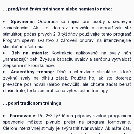
… pred/tradičným tréningom alebo namiesto neho:
Spevnenie:
Odporúča sa najmä pre osoby s sedavým
zamestnaním. Ak ste doteraz necvičili a nepoužívali ste
stimulátor, počas prvých 2–3 týždňov používajte tento program!
Program spevní svalstvo a zároveň pripraví na intenzívnejšie
stimulačné ošetrenia.
Beh na mieste:
Kontrakcie aplikované na svaly nôh
„nahrádzajú“ beh. Zvyšuje kapacitu svalov a aeróbnu vytrvalosť
zlepšením mikrocirkulácie.
Anaeróbny tréning:
Dlhé a intenzívne stimulácie, ktoré
zvyknú svaly na dlhšiu záťaž. Použite ho, ak ste doteraz
prevažne posilňovali (alebo necvičili), ale chcete začať behať
dlhšie trate, teda zamerať sa na vytrvalostné tréningy.
… popri tradičnom tréningu:
Formovanie:
Po 2–3 týždňoch prípravy svalov programom
spevnenie môžete plynulo prejsť na program formovanie.
Cieľom intenzívnej stimuly je zvýrazniť tvar svalov. Ak máte čas,