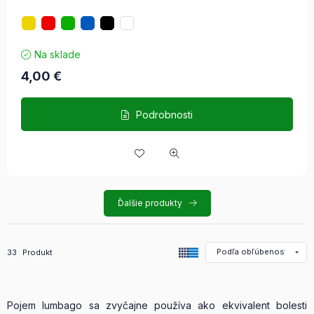
Na sklade
4,00
€
Podrobnosti
Ďalšie produkty
Všetky produkty v kategórii
33
Produkt
Pojem lumbago sa zvyčajne používa ako ekvivalent bolesti