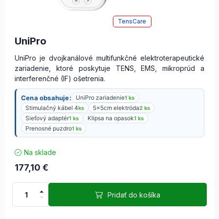
TensCare
UniPro
UniPro je dvojkanálové multifunkčné elektroterapeutické
zariadenie, ktoré poskytuje TENS, EMS, mikroprúd a
interferenčné (IF) ošetrenia.
Cena obsahuje:
UniPro zariadenie
1 ks
Stimulačný kábel 4
5x5cm elektróda
ks
2 ks
Sieťový adaptér
Klipsa na opasok
1 ks
1 ks
Prenosné puzdro
1 ks
Na sklade
177,10
€
Pridať do košíka