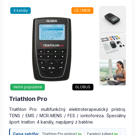
4 kanály
CE / MDR
Veľmi populárne
GLOBUS
Triathlon Pro
Triathlon Pro: multifunkčný elektroterapeutický prístroj.
TENS / EMS / MCR‑MENS / FES / iontoforéza. Špeciálny
šport: triatlon. 4 kanály, napájaný z batérie.
Cena zahŕňa:
Triathlon Pro prístroj
Farebný kábel
1 ks
4 ks