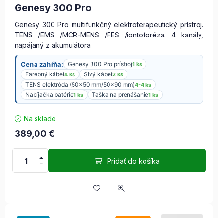
Genesy 300 Pro
Genesy 300 Pro multifunkčný elektroterapeutický prístroj.
TENS /EMS /MCR-MENS /FES /iontoforéza. 4 kanály,
napájaný z akumulátora.
Cena zahŕňa:
Genesy 300 Pro prístroj
1 ks
Farebný kábel
Sivý kábel
4 ks
2 ks
TENS elektróda (50x50 mm/50x90 mm)
4-4 ks
Nabíjačka batérie
Taška na prenášanie
1 ks
1 ks
Na sklade
389,00
€
Pridať do košíka