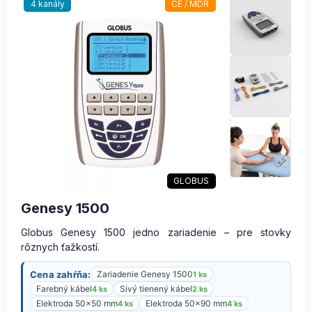
4 kanály
CE / MDR
GLOBUS
Genesy 1500
Globus Genesy 1500 jedno zariadenie – pre stovky
rôznych ťažkostí.
Cena zahŕňa:
Zariadenie Genesy 1500
1 ks
Farebný kábel
Sivý tienený kábel
4 ks
2 ks
Elektroda 50×50 mm
Elektroda 50×90 mm
4 ks
4 ks