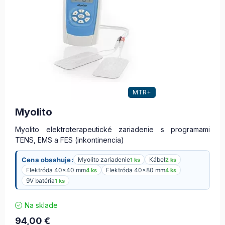
MTR+
Myolito
Myolito elektroterapeutické zariadenie s programami
TENS, EMS a FES (inkontinencia)
Cena obsahuje:
Myolito zariadenie
Kábel
1 ks
2 ks
Elektróda 40×40 mm
Elektróda 40×80 mm
4 ks
4 ks
9V batéria
1 ks
Na sklade
94,00
€