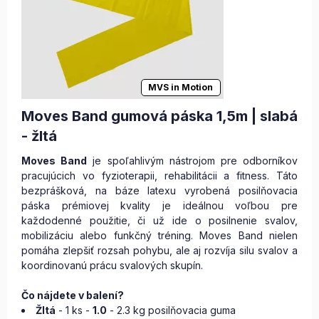
MVS in Motion
Moves Band gumová páska 1,5m | slabá
- žltá
Moves Band
je spoľahlivým nástrojom pre odborníkov
pracujúcich vo fyzioterapii, rehabilitácii a fitness. Táto
bezprášková, na báze latexu vyrobená posilňovacia
páska prémiovej kvality je ideálnou voľbou pre
každodenné použitie, či už ide o posilnenie svalov,
mobilizáciu alebo funkčný tréning. Moves Band nielen
pomáha zlepšiť rozsah pohybu, ale aj rozvíja silu svalov a
koordinovanú prácu svalových skupín.
Čo nájdete v balení?
Žltá
- 1 ks -
1.0
- 2.3 kg posilňovacia guma