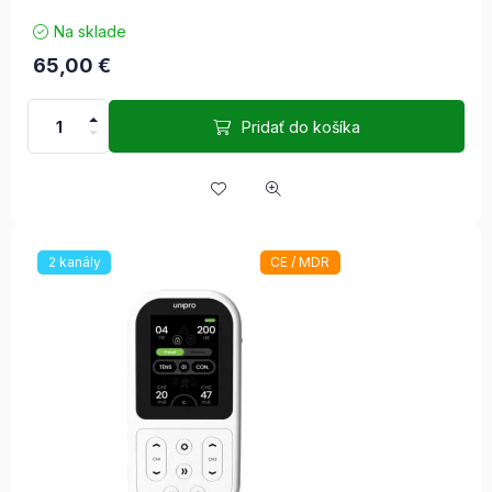
Na sklade
65,00
€
Pridať do košíka
2 kanály
CE / MDR