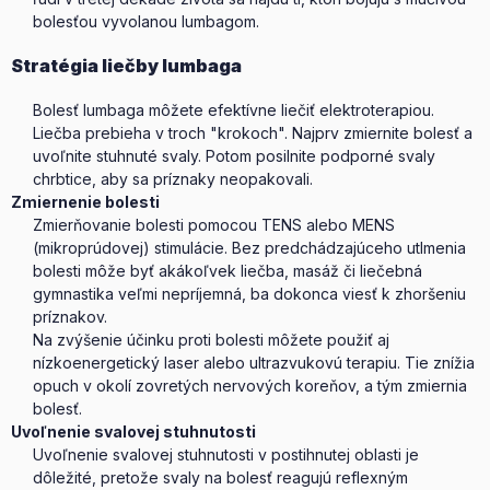
bolesťou vyvolanou lumbagom.
Stratégia liečby lumbaga
Bolesť lumbaga môžete efektívne liečiť elektroterapiou.
Liečba prebieha v troch "krokoch". Najprv zmiernite bolesť a
uvoľnite stuhnuté svaly. Potom posilnite podporné svaly
chrbtice, aby sa príznaky neopakovali.
Zmiernenie bolesti
Zmierňovanie bolesti pomocou TENS alebo MENS
(mikroprúdovej) stimulácie. Bez predchádzajúceho utlmenia
bolesti môže byť akákoľvek liečba, masáž či liečebná
gymnastika veľmi nepríjemná, ba dokonca viesť k zhoršeniu
príznakov.
Na zvýšenie účinku proti bolesti môžete použiť aj
nízkoenergetický laser alebo ultrazvukovú terapiu. Tie znížia
opuch v okolí zovretých nervových koreňov, a tým zmiernia
bolesť.
Uvoľnenie svalovej stuhnutosti
Uvoľnenie svalovej stuhnutosti v postihnutej oblasti je
dôležité, pretože svaly na bolesť reagujú reflexným