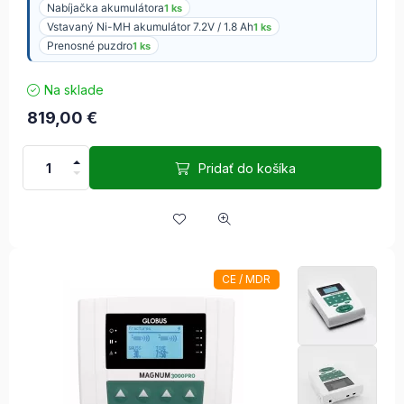
Nabíjačka akumulátora
1 ks
Vstavaný Ni-MH akumulátor 7.2V / 1.8 Ah
1 ks
Prenosné puzdro
1 ks
Na sklade
819,00
€
Pridať do košíka
CE / MDR