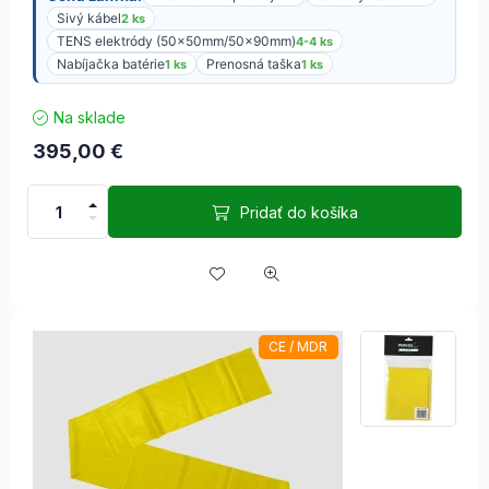
Sivý kábel
2 ks
TENS elektródy (50x50mm/50x90mm)
4-4 ks
Nabíjačka batérie
Prenosná taška
1 ks
1 ks
Na sklade
395,00
€
Pridať do košíka
CE / MDR