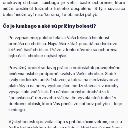
driekovej chrbtice. Lumbago je veľmi časté ochorenie, ktoré
môže postihnúť každého tretieho dospelého. S tým súvisiaca
bolesť môže byť natoľko silná, že obmedzí pohyb.
Čo je lumbago a aké sú príčiny bolesti?
Pri vzpriamenej polohe tela sa Vaša telesná hmotnosť
prenáša na chrbticu. Najväčšia záťaž pripadá na driekovo-
krížovú časť chrbtice. Práve z tohto dôvodu sú ochorenia
tejto časti chrbtice najčastejšie.
Prevažný podiel sedavej práce a nedostatok pravidelného
cvičenia oslabili podporné svalstvo Vašej chrbtice. Slabé
svaly nedokážu udržať stavce, a tak sa na medzistavcové
platničky a na nervy vystupujúce medzi stavcami z miechy
vyvíja stále väčší tlak. Pri náhlom pohybe dochádza k
"pricviknutiu" nervového vlákna, čo vyvolá silnú bolesť v
driekovej oblasti, ktorá Vás prinúti zostať bez pohybu – to je
lumbago.
Výskyt bolesti spravidla stúpa s pribúdajúcim vekom, no aj u
ľudí v tretej dekáde života sa nájdu tí, ktorí bojujú s mučivou