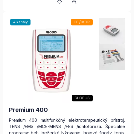
4 kanály
CE / MDR
GLOBUS
Premium 400
Premium 400 multifunkčný elektroterapeutický prístroj.
TENS /EMS /MCR-MENS /FES /iontoforéza. Špeciálne
programy: beh, bežecké lyžovanie, bojové športy, tenis,