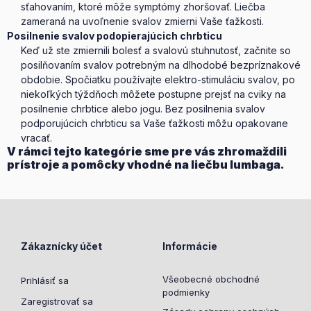
sťahovaním, ktoré môže symptómy zhoršovať. Liečba
zameraná na uvoľnenie svalov zmierni Vaše ťažkosti.
Posilnenie svalov podopierajúcich chrbticu
Keď už ste zmiernili bolesť a svalovú stuhnutosť, začnite so
posilňovaním svalov potrebným na dlhodobé bezpríznakové
obdobie. Spočiatku používajte elektro-stimuláciu svalov, po
niekoľkých týždňoch môžete postupne prejsť na cviky na
posilnenie chrbtice alebo jogu. Bez posilnenia svalov
podporujúcich chrbticu sa Vaše ťažkosti môžu opakovane
vracať.
V rámci tejto kategórie sme pre vás zhromaždili
prístroje a pomôcky vhodné na liečbu lumbaga.
Zákaznícky účet
Informácie
Všeobecné obchodné
Prihlásiť sa
podmienky
Zaregistrovať sa