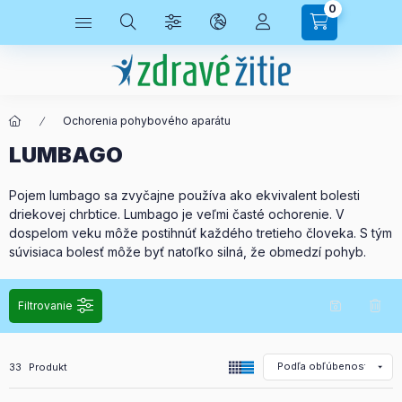
0
Ochorenia pohybového aparátu
LUMBAGO
Pojem lumbago sa zvyčajne používa ako ekvivalent bolesti
driekovej chrbtice. Lumbago je veľmi časté ochorenie. V
dospelom veku môže postihnúť každého tretieho človeka. S tým
súvisiaca bolesť môže byť natoľko silná, že obmedzí pohyb.
Filtrovanie
Všetky produkty v kategórii
33
Produkt