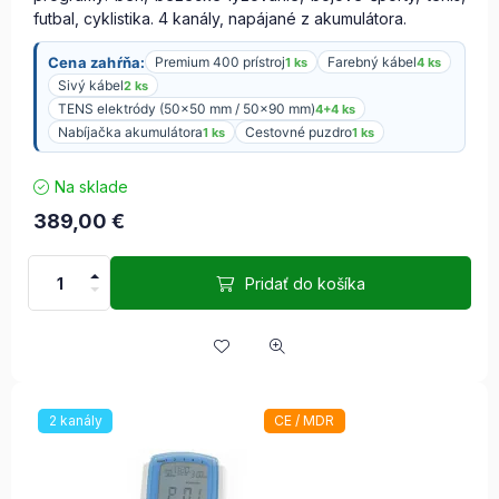
futbal, cyklistika. 4 kanály, napájané z akumulátora.
Cena zahŕňa:
Premium 400 prístroj
Farebný kábel
1 ks
4 ks
Sivý kábel
2 ks
TENS elektródy (50x50 mm / 50x90 mm)
4+4 ks
Nabíjačka akumulátora
Cestovné puzdro
1 ks
1 ks
Na sklade
389,00
€
Pridať do košíka
2 kanály
CE / MDR