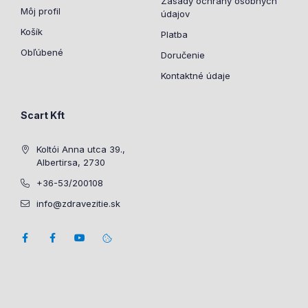
Zásady ochrany osobných
Môj profil
údajov
Košík
Platba
Obľúbené
Doručenie
Kontaktné údaje
Scart Kft
Koltói Anna utca 39.,
Albertirsa, 2730
+36-53/200108
info@zdravezitie.sk