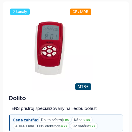
2 kanály
CE / MDR
MTR+
Dolito
TENS prístroj špecializovaný na liečbu bolesti
Cena zahŕňa:
Dolito prístroj
Kábel
1 ks
2 ks
40×40 mm TENS elektróda
9V batéria
4 ks
1 ks