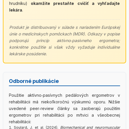
hrudníku)
okamžite prestaňte cvičiť a vyhľadajte
lekára
.
Produkt je distribuovaný v súlade s nariadením Európskej
únie o medicínskych pomôckach (MDR). Odkazy v popise
podporujú princíp aktívno‑pasívneho ergometra;
konkrétne použitie si však vždy vyžaduje individuálne
lekárske posúdenie.
Odborné publikácie
Použitie aktívno‑pasívnych pedálových ergometrov v
rehabilitácii má niekoľkoročnú výskumnú oporu. Nižšie
uvedené peer‑review články sa zaoberajú použitím
ergometrov pri rehabilitácii po mŕtvici a všeobecnej
rehabilitácii:
Soulard, J. et al. (2024).
Biomechanical and neuromuscular