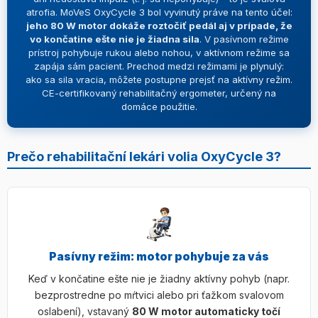
atrofia. MoVeS OxyCycle 3 bol vyvinutý práve na tento účel:
jeho 80 W motor dokáže roztočiť pedál aj v prípade, že
vo končatine ešte nie je žiadna sila
. V pasívnom režime
prístroj pohybuje rukou alebo nohou, v aktívnom režime sa
zapája sám pacient. Prechod medzi režimami je plynulý:
ako sa sila vracia, môžete postupne prejsť na aktívny režim.
CE-certifikovaný rehabilitačný ergometer, určený na
domáce použitie.
Prečo rehabilitační lekári volia OxyCycle 3?
Pasívny režim: motor pohybuje za vás
Keď v končatine ešte nie je žiadny aktívny pohyb (napr.
bezprostredne po mŕtvici alebo pri ťažkom svalovom
oslabení), vstavaný
80 W motor automaticky točí