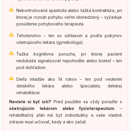
Nekontrolovaná spasticita alebo ťažká kontraktúra, pri
ktorej je rozsah pohybu veľmi obmedzený – vyžaduje
posúdenie pohybového terapeuta.
Tehotenstvo – len so súhlasom a podľa pokynov
ošetrujúceho lekára (gynekológa).
Ťažká kognitívna porucha, pri ktorej pacient
nedokáže signalizovať nepohodlie alebo bolesť – len
pod dohľadom.
Dieťa mladšie ako 14 rokov – len pod vedením
detského lekára alebo špecialistu detskej
rehabilitácie.
Neviete si byť istí?
Pred použitím sa vždy poraďte s
ošetrujúcim lekárom alebo fyzioterapeutom
–
rehabilitačný plán má byť individuálny a vaše vlastné
zdravie musí určovať, kedy a ako začať.