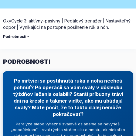
OxyCycle 3: aktívny–pasívny | Pedálový trenažér | Nastaviteľný
odpor | Vynikajúci na postupné posilnenie rúk a nôh.
Podrobnosti
PODROBNOSTI
Po mŕtvici sa postihnutá ruka a noha nechcú
pohnúť? Po operácii sa vám svaly v dôsledku
týždňov ležania oslabili? Starší príbuzný trávi
dni na kresle a takmer vidíte, ako mu ubúdajú
svaly? Máte pocit, že to takto ďalej nemôže
pokračovať?
Paralýza alebo výrazné svalové oslabenie sa nevyrieši
„odpočinkom“ – sval rýchlo stráca silu a hmotu, ak niekoľko
dní nedostáva impulz (t. j. sa nepohybuje) – to je svalová