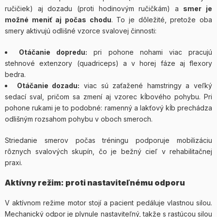
ručičiek) aj dozadu (proti hodinovým ručičkám) a
smer je
možné meniť aj počas chodu
. To je dôležité, pretože oba
smery aktivujú odlišné vzorce svalovej činnosti:
Otáčanie dopredu:
pri pohone nohami viac pracujú
stehnové extenzory (quadriceps) a v horej fáze aj flexory
bedra.
Otáčanie dozadu:
viac sú zaťažené hamstringy a veľký
sedací sval, pričom sa zmení aj vzorec kĺbového pohybu. Pri
pohone rukami je to podobné: ramenný a lakťový kĺb prechádza
odlišným rozsahom pohybu v oboch smeroch.
Striedanie smerov počas tréningu podporuje mobilizáciu
rôznych svalových skupín, čo je bežný cieľ v rehabilitačnej
praxi.
Aktívny režim: proti nastaviteľnému odporu
V aktívnom režime motor stojí a pacient pedáluje vlastnou silou.
Mechanický odpor je plynule nastaviteľný, takže s rastúcou silou