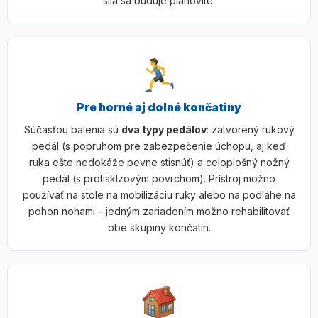
sila sa buduje plánovite.
Pre horné aj dolné končatiny
Súčasťou balenia sú
dva typy pedálov
: zatvorený rukový
pedál (s popruhom pre zabezpečenie úchopu, aj keď
ruka ešte nedokáže pevne stisnúť) a celoplošný nožný
pedál (s protisklzovým povrchom). Prístroj možno
používať na stole na mobilizáciu ruky alebo na podlahe na
pohon nohami – jedným zariadením možno rehabilitovať
obe skupiny končatín.