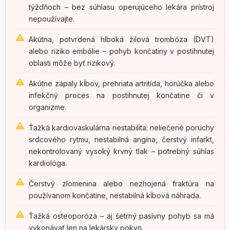
týždňoch – bez súhlasu operujúceho lekára prístroj
nepoužívajte.
Akútna, potvrdená hlboká žilová trombóza (DVT)
alebo riziko embólie – pohyb končatiny v postihnutej
oblasti môže byť rizikový.
Akútne zápaly kĺbov, prehriata artritída, horúčka alebo
infekčný proces na postihnutej končatine či v
organizme.
Ťažká kardiovaskulárna nestabilita: neliečené poruchy
srdcového rytmu, nestabilná angína, čerstvý infarkt,
nekontrolovaný vysoký krvný tlak – potrebný súhlas
kardiológa.
Čerstvý zlomenina alebo nezhojená fraktúra na
používanom končatine, nestabilná kĺbová náhrada.
Ťažká osteoporóza – aj šetrný pasívny pohyb sa má
vykonávať len na lekársky pokyn.