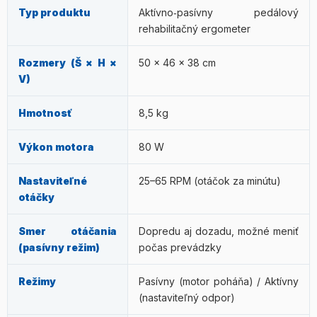
končatinu z pedála, jemne premasírujte postihnutú
Typ produktu
Aktívno‑pasívny pedálový
svalovú skupinu a vyčkajte niekoľko minút, kým kŕč
rehabilitačný ergometer
povolí. Ak sa kŕče opakujú alebo sú sprevádzané
výraznou bolesťou,
porozprávajte sa s ošetrujúcim
Rozmery (Š × H ×
50 × 46 × 38 cm
lekárom alebo fyzioterapeutom
– môže byť potrebné
V)
znížiť otáčky alebo zostať ešte v pasívnom režime.
Hmotnosť
8,5 kg
Výkon motora
80 W
Nastaviteľné
25–65 RPM (otáčok za minútu)
otáčky
Smer otáčania
Dopredu aj dozadu, možné meniť
(pasívny režim)
počas prevádzky
Režimy
Pasívny (motor poháňa) / Aktívny
(nastaviteľný odpor)