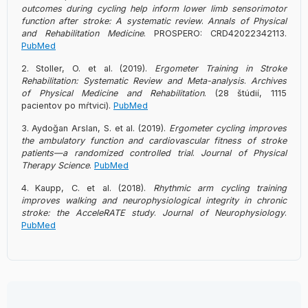
outcomes during cycling help inform lower limb sensorimotor
function after stroke: A systematic review
.
Annals of Physical
and Rehabilitation Medicine
. PROSPERO: CRD42022342113.
PubMed
Stoller, O. et al. (2019).
Ergometer Training in Stroke
Rehabilitation: Systematic Review and Meta-analysis
.
Archives
of Physical Medicine and Rehabilitation
. (28 štúdií, 1115
pacientov po mŕtvici).
PubMed
Aydoğan Arslan, S. et al. (2019).
Ergometer cycling improves
the ambulatory function and cardiovascular fitness of stroke
patients—a randomized controlled trial
.
Journal of Physical
Therapy Science
.
PubMed
Kaupp, C. et al. (2018).
Rhythmic arm cycling training
improves walking and neurophysiological integrity in chronic
stroke: the AcceleRATE study
.
Journal of Neurophysiology
.
PubMed