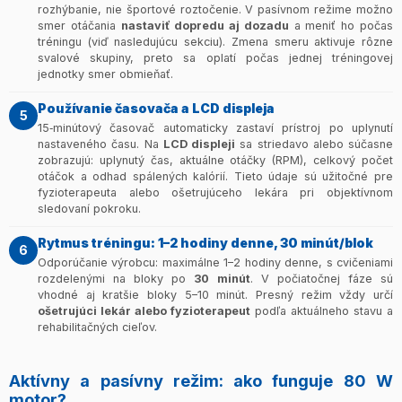
rozhýbanie, nie športové roztočenie. V pasívnom režime možno
smer otáčania
nastaviť dopredu aj dozadu
a meniť ho počas
tréningu (viď nasledujúcu sekciu). Zmena smeru aktivuje rôzne
svalové skupiny, preto sa oplatí počas jednej tréningovej
jednotky smer obmieňať.
Používanie časovača a LCD displeja
5
15‑minútový časovač automaticky zastaví prístroj po uplynutí
nastaveného času. Na
LCD displeji
sa striedavo alebo súčasne
zobrazujú: uplynutý čas, aktuálne otáčky (RPM), celkový počet
otáčok a odhad spálených kalórií. Tieto údaje sú užitočné pre
fyzioterapeuta alebo ošetrujúceho lekára pri objektívnom
sledovaní pokroku.
Rytmus tréningu: 1–2 hodiny denne, 30 minút/blok
6
Odporúčanie výrobcu: maximálne 1–2 hodiny denne, s cvičeniami
rozdelenými na bloky po
30 minút
. V počiatočnej fáze sú
vhodné aj kratšie bloky 5–10 minút. Presný režim vždy určí
ošetrujúci lekár alebo fyzioterapeut
podľa aktuálneho stavu a
rehabilitačných cieľov.
Aktívny a pasívny režim: ako funguje 80 W
motor?