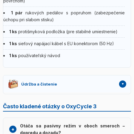
povrchom)
1 pár
rukových pedálov s popruhom (zabezpečenie
úchopu pri slabom stisku)
1 ks
protišmyková podložka (pre stabilné umiestnenie)
1 ks
sieťový napájací kábel s EU konektorom (50 Hz)
1 ks
používateľský návod
Údržba a čistenie
Po použití utrite pedále a okolie displeja suchou
handričkou. Pedále môžete očistiť mierne mydlovou
Často kladené otázky o OxyCycle 3
vodou, na dezinfekciu použite 70% alkoholové utierky –
iba na povrchy, nie na konektory! Protišmykovú podložku
občas vyperte vo vlažnej vode. Kryt motora
nikdy
Otáča sa pasívny režim v oboch smeroch –
neotvárajte
a
nepolievajte vodou
. Pred dlhšou
dopredu a dozadu?