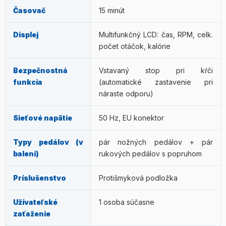
Časovač
15 minút
Displej
Multifunkčný LCD: čas, RPM, celk.
počet otáčok, kalórie
Bezpečnostná
Vstavaný stop pri kŕči
funkcia
(automatické zastavenie pri
náraste odporu)
Sieťové napätie
50 Hz, EU konektor
Typy pedálov (v
pár nožných pedálov + pár
balení)
rukových pedálov s popruhom
Príslušenstvo
Protišmyková podložka
Užívateľské
1 osoba súčasne
zaťaženie