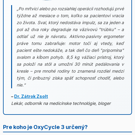
„Po mŕtvici alebo po rozsiahlej operácii rozhodujú prvé
týždne až mesiace o tom, koľko sa pacientovi vracia
zo života. Sval, ktorý nedostáva impulz, sa za jeden a
pol až dva roky degraduje na väzivovú "trúbku" – a
odtiaľ už nie je návratu. Aktívno‑pasívny ergometer
práve tomu zabraňuje: motor točí aj vtedy, keď
pacient ešte nedokáže, a tak deň čo deň "pripomína"
svalom a kĺbom pohyb. 8,5 kg vážiaci prístroj, ktorý
sa položí na stôl a umožní 30 minút pedálovania v
kresle – pre mnohé rodiny to znamená rozdiel medzi
tým, či príbuzný získa späť schopnosť chodiť, alebo
nie.“
–
Dr. Zátrok Zsolt
Lekár, odborník na medicínske technológie, bloger
Pre koho je OxyCycle 3 určený?