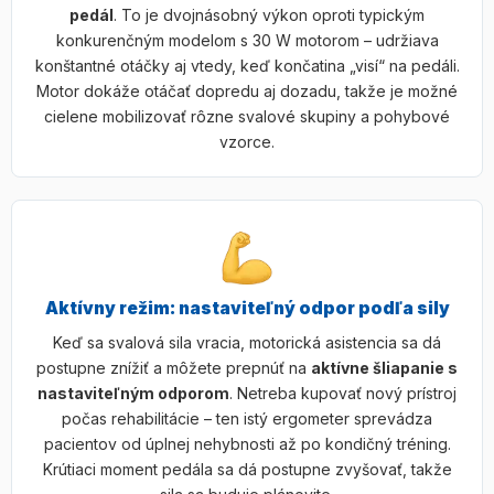
pedál
. To je dvojnásobný výkon oproti typickým
konkurenčným modelom s 30 W motorom – udržiava
konštantné otáčky aj vtedy, keď končatina „visí“ na pedáli.
Motor dokáže otáčať dopredu aj dozadu, takže je možné
cielene mobilizovať rôzne svalové skupiny a pohybové
vzorce.
Aktívny režim: nastaviteľný odpor podľa sily
Keď sa svalová sila vracia, motorická asistencia sa dá
postupne znížiť a môžete prepnúť na
aktívne šliapanie s
nastaviteľným odporom
. Netreba kupovať nový prístroj
počas rehabilitácie – ten istý ergometer sprevádza
pacientov od úplnej nehybnosti až po kondičný tréning.
Krútiaci moment pedála sa dá postupne zvyšovať, takže