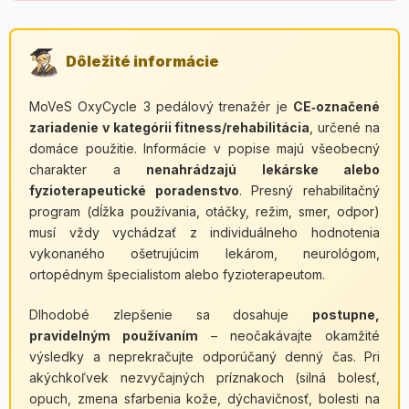
Dôležité informácie
MoVeS OxyCycle 3 pedálový trenažér je
CE‑označené
zariadenie v kategórii fitness/rehabilitácia
, určené na
domáce použitie. Informácie v popise majú všeobecný
charakter a
nenahrádzajú lekárske alebo
fyzioterapeutické poradenstvo
. Presný rehabilitačný
program (dĺžka používania, otáčky, režim, smer, odpor)
musí vždy vychádzať z individuálneho hodnotenia
vykonaného ošetrujúcim lekárom, neurológom,
ortopédnym špecialistom alebo fyzioterapeutom.
Dlhodobé zlepšenie sa dosahuje
postupne,
pravidelným používaním
– neočakávajte okamžité
výsledky a neprekračujte odporúčaný denný čas. Pri
akýchkoľvek nezvyčajných príznakoch (silná bolesť,
opuch, zmena sfarbenia kože, dýchavičnosť, bolesti na