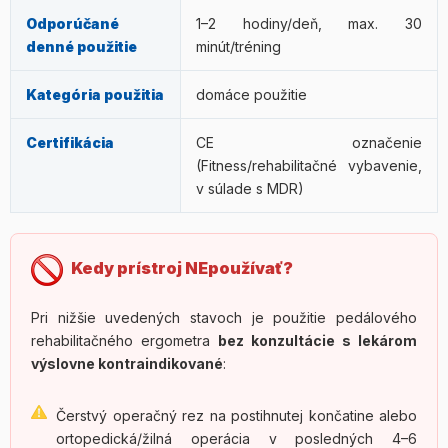
Odporúčané
1–2 hodiny/deň, max. 30
denné použitie
minút/tréning
Kategória použitia
domáce použitie
Certifikácia
CE označenie
(Fitness/rehabilitačné vybavenie,
v súlade s MDR)
Kedy prístroj NEpoužívať?
Pri nižšie uvedených stavoch je použitie pedálového
rehabilitačného ergometra
bez konzultácie s lekárom
výslovne kontraindikované
:
Čerstvý operačný rez na postihnutej končatine alebo
ortopedická/žilná operácia v posledných 4–6