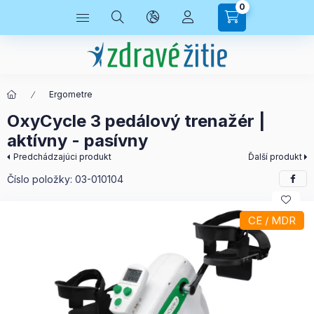
0
Ergometre
OxyCycle 3 pedálový trenažér |
aktívny - pasívny
Predchádzajúci produkt
Ďalší produkt
Číslo položky:
03-010104
CE / MDR