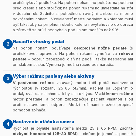
protišmykovú podložku. Na pohon nohami ho položte na podlahu
aktivity, ktorý môže pomôcť predchádzať chronickej
pred kreslo alebo stoličku; na pohon rukami ho umiestnite na stôl
dekondícii.
v dosahu rúk. Sadnite si pohodlne s rovnými chrbtom a mierne
pokrčenými nohami. Vzdialenosť medzi pedálom a kolenom musí
byť taká, aby sa pri plnom obehu koleno nevyťahovalo do dorazu
a zároveň sa príliš neohýbalo pod uhlom menším než 90°.
Nasaďte vhodný pedál
2
Na pohon nohami používajte
celoplošné nožné pedále
(s
protisklzovou úpravou). Na pohon rukami vymeňte za
rukové
pedále
– popruh zabezpečí dlaň na pedáli, takže nespadne ani
pri slabom stisku. Výmena je možná ručne bez náradia.
Výber režimu: pasívny alebo aktívny
3
V pasívnom režime
vstavaný motor točí pedál nastavenou
rýchlosťou (v rozsahu 25–65 ot./min). Pacient sa „opiera“ o
pedál, sval sa natiahne a kĺby sa rozhýbu.
V aktívnom režime
motor prestane, a pohon zabezpečuje pacient vlastnou silou
proti nastavenému odporu. Medzi režimami možno prepínať
pomocou spínača.
Nastavenie otáčok a smeru
4
Rýchlosť je plynule nastaviteľná medzi 25 a 65 RPM. Začnite
nízkymi hodnotami (25–30 RPM)
– cieľom je jemné a pomalé