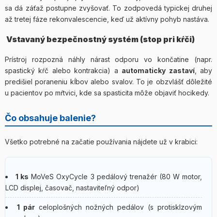
sa dá záťaž postupne zvyšovať. To zodpovedá typickej druhej
až tretej fáze rekonvalescencie, keď už aktívny pohyb nastáva.
️ Vstavaný bezpečnostný systém (stop pri kŕči)
Prístroj rozpozná náhly nárast odporu vo končatine (napr.
spastický kŕč alebo kontrakcia) a
automaticky zastaví
, aby
predišiel poraneniu kĺbov alebo svalov. To je obzvlášť dôležité
u pacientov po mŕtvici, kde sa spasticita môže objaviť hocikedy.
Čo obsahuje balenie?
Všetko potrebné na začatie používania nájdete už v krabici:
1 ks
MoVeS OxyCycle 3 pedálový trenažér (80 W motor,
LCD displej, časovač, nastaviteľný odpor)
1 pár
celoplošných nožných pedálov (s protisklzovým