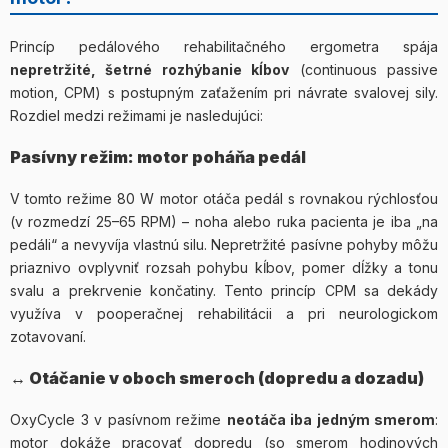
Princíp pedálového rehabilitačného ergometra spája
nepretržité, šetrné rozhýbanie kĺbov
(continuous passive
motion, CPM) s postupným zaťažením pri návrate svalovej sily.
Rozdiel medzi režimami je nasledujúci:
Pasívny režim: motor poháňa pedál
V tomto režime 80 W motor otáča pedál s rovnakou rýchlosťou
(v rozmedzí 25–65 RPM) – noha alebo ruka pacienta je iba „na
pedáli“ a nevyvíja vlastnú silu. Nepretržité pasívne pohyby môžu
priaznivo ovplyvniť rozsah pohybu kĺbov, pomer dĺžky a tonu
svalu a prekrvenie končatiny. Tento princíp CPM sa dekády
využíva v pooperačnej rehabilitácii a pri neurologickom
zotavovaní.
↔️ Otáčanie v oboch smeroch (dopredu a dozadu)
OxyCycle 3 v pasívnom režime
neotáča iba jedným smerom
:
motor dokáže pracovať dopredu (so smerom hodinových