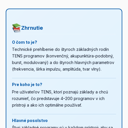
stimuluje motorické vlákna a vyvoláva skutočné svalové
Polarita prúdu sa počas každého impulzu obráti – impulz
program. V rámci jednej relácie však môžeš program
kontrakcie za účelom posilnenia alebo regenerácie.
obsahuje kladnú aj zápornú fázu. "Kompenzovaný"
prepínať: napr. 15 min konvenčný, potom 15 min
Rozdiely sú podrobne popísané v článku:
znamená, že celkový náboj oboch fáz je vyrovnaný,
TENS, EMS,
endorfínový.
MENS – rozdiely
takže nevzniká elektrochemické hromadenie pod kožou
.
Zhrnutie
(kyslé/zásadité reakcie). To zaručuje bezpečné
dlhodobé používanie. Viac o polarite:
článok o polarite
O čom to je?
elektródy
.
Technické prehĺbenie do štyroch základných rodín
TENS programov (konvenčný, akupunktúra-podobný,
burst, modulovaný) a do štyroch hlavných parametrov
(frekvencia, šírka impulzu, amplitúda, tvar vlny).
Pre koho je to?
Pre užívateľov TENS, ktorí poznajú základy a chcú
rozumieť, čo predstavuje 4–200 programov v ich
prístroji a ako ich optimálne používať.
Hlavné posolstvo
Štyri základné programy sú v každom prístroji; aby sa