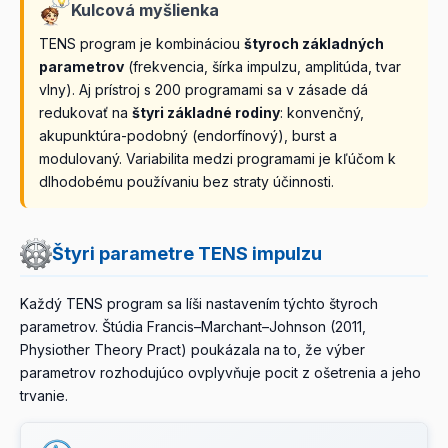
Kulcová myšlienka
TENS program je kombináciou
štyroch základných
parametrov
(frekvencia, šírka impulzu, amplitúda, tvar
vlny). Aj prístroj s 200 programami sa v zásade dá
redukovať na
štyri základné rodiny
: konvenčný,
akupunktúra-podobný (endorfínový), burst a
modulovaný. Variabilita medzi programami je kľúčom k
dlhodobému používaniu bez straty účinnosti.
Štyri parametre TENS impulzu
Každý TENS program sa líši nastavením týchto štyroch
parametrov. Štúdia Francis–Marchant–Johnson (2011,
Physiother Theory Pract) poukázala na to, že výber
parametrov rozhodujúco ovplyvňuje pocit z ošetrenia a jeho
trvanie.