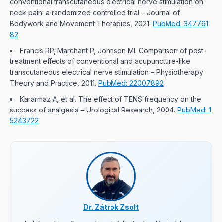
conventional transcutaneous electrical nerve stimulation on
neck pain: a randomized controlled trial
– Journal of
Bodywork and Movement Therapies, 2021.
PubMed: 347761
82
Francis RP, Marchant P, Johnson MI. Comparison of post-
treatment effects of conventional and acupuncture-like
transcutaneous electrical nerve stimulation
– Physiotherapy
Theory and Practice, 2011.
PubMed: 22007892
Kararmaz A, et al. The effect of TENS frequency on the
success of analgesia
– Urological Research, 2004.
PubMed: 1
5243722
Dr. Zátrok Zsolt