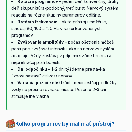
Rotácia programov
– jeden deň konvenčný, druhý
deň akupunktúra-podobný, tretí burst. Nervový systém
reaguje na rôzne skupiny parametrov odlišne.
Rotácia frekvencie
– ak to prístroj umožňuje,
striedaj 80, 100 a 120 Hz v rámci konvenčných
programov.
Zvyšovanie amplitúdy
– počas ošetrenia môžeš
postupne zvyšovať intenzitu, ako sa nervový systém
adaptuje. Vždy zostávaj v príjemnej zóne brnenia a
neprekračuj prah bolesti.
Dni odpočinku
– 1–2 dni týždenne prestávka
"znovunastaví" citlivosť nervov.
Variácia pozície elektród
– neumiestňuj podložky
vždy na presne rovnaké miesto. Posun o 2–3 cm
stimuluje iné vlákna.
Koľko programov by mal mať prístroj?