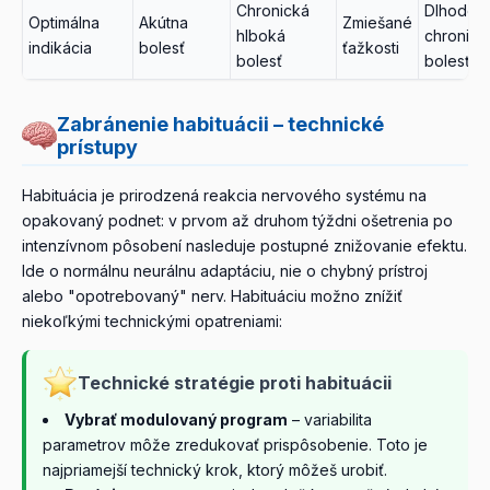
Chronická
Dlhodob
Optimálna
Akútna
Zmiešané
hlboká
chronick
indikácia
bolesť
ťažkosti
bolesť
bolesť
Zabránenie habituácii – technické
prístupy
Habituácia je prirodzená reakcia nervového systému na
opakovaný podnet: v prvom až druhom týždni ošetrenia po
intenzívnom pôsobení nasleduje postupné znižovanie efektu.
Ide o normálnu neurálnu adaptáciu, nie o chybný prístroj
alebo "opotrebovaný" nerv. Habituáciu možno znížiť
niekoľkými technickými opatreniami:
Technické stratégie proti habituácii
Vybrať modulovaný program
– variabilita
parametrov môže zredukovať prispôsobenie. Toto je
najpriamejší technický krok, ktorý môžeš urobiť.