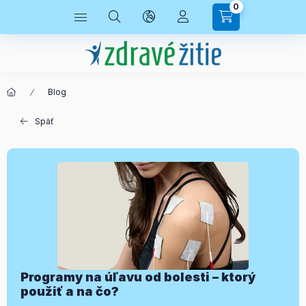
0
Blog
Späť
Programy na úľavu od bolesti – ktorý
použiť a na čo?