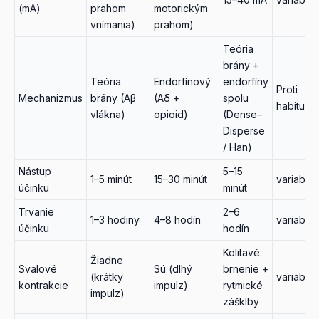
(mA)
endorfínový režim. Je vhodný pri chronickej, zmiešanej
prahom
motorickým
bolesti (napr. hlboké svalové napätie plus povrchová
vnímania)
prahom)
bolesť).
Teória
brány +
Teória
Endorfínový
endorfíny
Proti
Mechanizmus
brány (Aβ
(Aδ +
spolu
habituáci
vlákna)
opioid)
(Dense–
Disperse
/ Han)
Nástup
5–15
1–5 minút
15–30 minút
variabiln
účinku
minút
Trvanie
2–6
1–3 hodiny
4–8 hodín
variabiln
účinku
hodín
Kolitavé:
Žiadne
Svalové
Sú (dlhý
brnenie +
(krátky
variabiln
kontrakcie
impulz)
rytmické
impulz)
zášklby