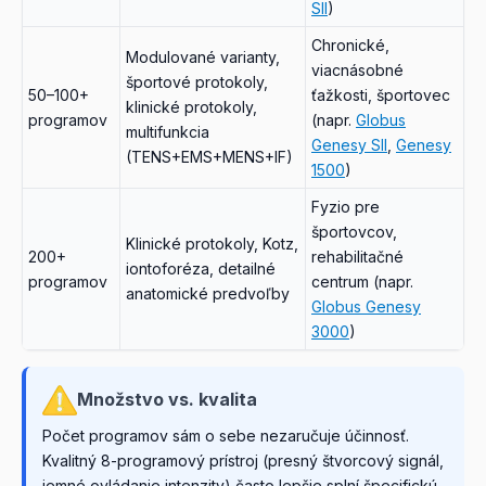
SII
)
Chronické,
Modulované varianty,
viacnásobné
športové protokoly,
50–100+
ťažkosti, športovec
klinické protokoly,
programov
(napr.
Globus
multifunkcia
Genesy SII
,
Genesy
(TENS+EMS+MENS+IF)
1500
)
Fyzio pre
športovcov,
Klinické protokoly, Kotz,
200+
rehabilitačné
iontoforéza, detailné
programov
centrum (napr.
anatomické predvoľby
Globus Genesy
3000
)
Množstvo vs. kvalita
Počet programov sám o sebe nezaručuje účinnosť.
Kvalitný 8-programový prístroj (presný štvorcový signál,
jemné ovládanie intenzity) často lepšie splní špecifickú