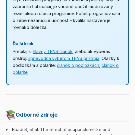
zabránilo habituácii, je vhodné použiť modulovaný
režim alebo rotácia programov. Počet programov sám
o sebe nezaručuje účinnosť – kvalita nastavení je
rovnako dôležitá.
Ďalší krok
Prečítaj si
hlavný TENS článok
, alebo ak vyberáš
prístroj:
sprievodca výberom TENS prístroja
. Otázky k
podložkám a polarite:
článok o podložkách
,
článok o
polarite
.
Odborné zdroje
Ebadi S, et al. The effect of acupuncture-like and