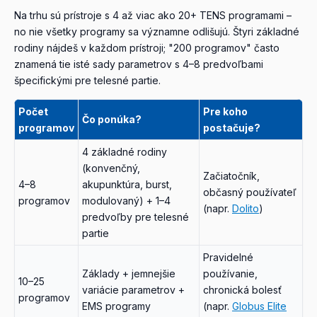
Na trhu sú prístroje s 4 až viac ako 20+ TENS programami –
no nie všetky programy sa významne odlišujú. Štyri základné
rodiny nájdeš v každom prístroji; "200 programov" často
znamená tie isté sady parametrov s 4–8 predvoľbami
špecifickými pre telesné partie.
Počet
Pre koho
Čo ponúka?
programov
postačuje?
4 základné rodiny
(konvenčný,
Začiatočník,
4–8
akupunktúra, burst,
občasný používateľ
programov
modulovaný) + 1–4
(napr.
Dolito
)
predvoľby pre telesné
partie
Pravidelné
Základy + jemnejšie
používanie,
10–25
variácie parametrov +
chronická bolesť
programov
EMS programy
(napr.
Globus Elite