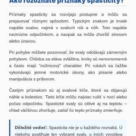
Ako rozoznáte príznaky spasticity?
Príznaky spasticity sa rozvíjajú postupne a môžu sa
prejavovať rôznymi spôsobmi. Typickým znakom je trvalé
napätie svalov, najmä v svaloch rúk a nôh. Toto napätie
nezmizne odpočinkom, a naopak sa môže zhoršiť stresom
alebo únavou.
Pri pohybe môžete pozorovať, že svaly odolávajú zámerným
pohybom. Chôdza sa stáva zvláštna, kroky sú nerovnomerné
a často majú "nožnicový" charakter. Pri rukách sa ťažšie
vykonávajú jemné motorické úkony, ako písanie alebo
manipulácia s príborom.
Častým príznakom sú aj svalové kŕče, ktoré sa objavujú
náhle a bolestivo. Tieto kŕče môžu najviac rušiť v noci alebo
počas odpočinku. Spastické svaly sú citlivé aj na teplotu –
chlad väčšinou zhoršuje, zatiaľ čo teplo príznaky zmierňuje.
Dôležité vedieť:
Spasticita nie je u každého rovnaká. U
niekoho postihuje len vybrané svaly, u iných vyvoláva