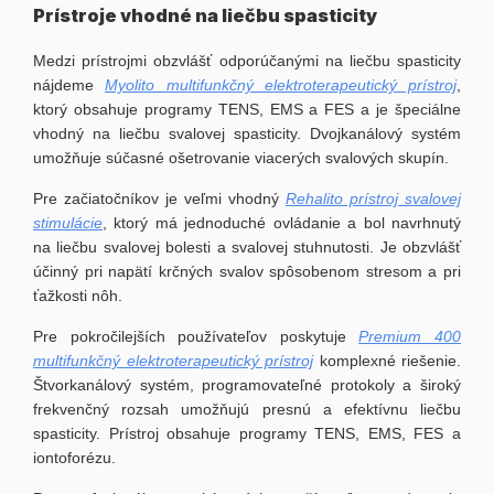
Prístroje vhodné na liečbu spasticity
Medzi prístrojmi obzvlášť odporúčanými na liečbu spasticity
nájdeme
Myolito multifunkčný elektroterapeutický prístroj
,
ktorý obsahuje programy TENS, EMS a FES a je špeciálne
vhodný na liečbu svalovej spasticity. Dvojkanálový systém
umožňuje súčasné ošetrovanie viacerých svalových skupín.
Pre začiatočníkov je veľmi vhodný
Rehalito prístroj svalovej
stimulácie
, ktorý má jednoduché ovládanie a bol navrhnutý
na liečbu svalovej bolesti a svalovej stuhnutosti. Je obzvlášť
účinný pri napätí krčných svalov spôsobenom stresom a pri
ťažkosti nôh.
Pre pokročilejších používateľov poskytuje
Premium 400
multifunkčný elektroterapeutický prístroj
komplexné riešenie.
Štvorkanálový systém, programovateľné protokoly a široký
frekvenčný rozsah umožňujú presnú a efektívnu liečbu
spasticity. Prístroj obsahuje programy TENS, EMS, FES a
iontoforézu.