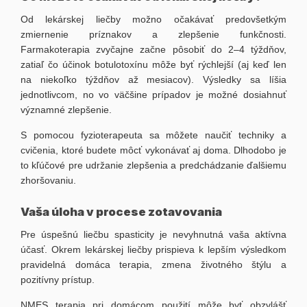
Od lekárskej liečby možno očakávať predovšetkým
zmiernenie príznakov a zlepšenie funkčnosti.
Farmakoterapia zvyčajne začne pôsobiť do 2–4 týždňov,
zatiaľ čo účinok botulotoxínu môže byť rýchlejší (aj keď len
na niekoľko týždňov až mesiacov). Výsledky sa líšia
jednotlivcom, no vo väčšine prípadov je možné dosiahnuť
významné zlepšenie.
S pomocou fyzioterapeuta sa môžete naučiť techniky a
cvičenia, ktoré budete môcť vykonávať aj doma. Dlhodobo je
to kľúčové pre udržanie zlepšenia a predchádzanie ďalšiemu
zhoršovaniu.
Vaša úloha v procese zotavovania
Pre úspešnú liečbu spasticity je nevyhnutná vaša aktívna
účasť. Okrem lekárskej liečby prispieva k lepším výsledkom
pravidelná domáca terapia, zmena životného štýlu a
pozitívny prístup.
NMES terapia pri domácom použití môže byť obzvlášť