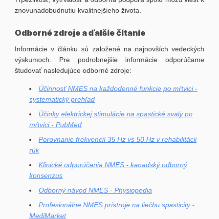
znovunadobudnutiu kvalitnejšieho života.
Odborné zdroje a ďalšie čítanie
Informácie v článku sú založené na najnovších vedeckých
výskumoch. Pre podrobnejšie informácie odporúčame
študovať nasledujúce odborné zdroje:
Účinnosť NMES na každodenné funkcie po mŕtvici -
systematický prehľad
Účinky elektrickej stimulácie na spastické svaly po
mŕtvici - PubMed
Porovnanie frekvencií 35 Hz vs 50 Hz v rehabilitácii
rúk
Klinické odporúčania NMES - kanadský odborný
konsenzus
Odborný návod NMES - Physiopedia
Profesionálne NMES prístroje na liečbu spasticity -
MediMarket