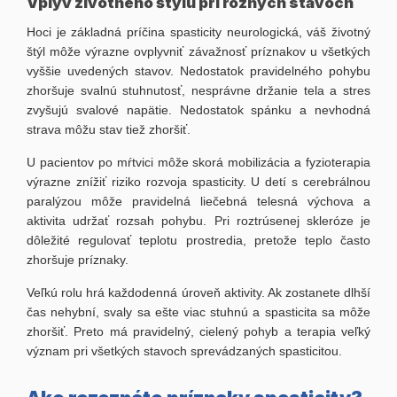
Vplyv životného štýlu pri rôznych stavoch
Hoci je základná príčina spasticity neurologická, váš životný
štýl môže výrazne ovplyvniť závažnosť príznakov u všetkých
vyššie uvedených stavov. Nedostatok pravidelného pohybu
zhoršuje svalnú stuhnutosť, nesprávne držanie tela a stres
zvyšujú svalové napätie. Nedostatok spánku a nevhodná
strava môžu stav tiež zhoršiť.
U pacientov po mŕtvici môže skorá mobilizácia a fyzioterapia
výrazne znížiť riziko rozvoja spasticity. U detí s cerebrálnou
paralýzou môže pravidelná liečebná telesná výchova a
aktivita udržať rozsah pohybu. Pri roztrúsenej skleróze je
dôležité regulovať teplotu prostredia, pretože teplo často
zhoršuje príznaky.
Veľkú rolu hrá každodenná úroveň aktivity. Ak zostanete dlhší
čas nehybní, svaly sa ešte viac stuhnú a spasticita sa môže
zhoršiť. Preto má pravidelný, cielený pohyb a terapia veľký
význam pri všetkých stavoch sprevádzaných spasticitou.