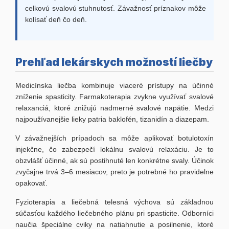
celkovú svalovú stuhnutosť. Závažnosť príznakov môže
kolísať deň čo deň.
Prehľad lekárskych možností liečby
Medicínska liečba kombinuje viaceré prístupy na účinné
zníženie spasticity. Farmakoterapia zvykne využívať svalové
relaxanciá, ktoré znižujú nadmerné svalové napätie. Medzi
najpoužívanejšie lieky patria baklofén, tizanidín a diazepam.
V závažnejších prípadoch sa môže aplikovať botulotoxín
injekčne, čo zabezpečí lokálnu svalovú relaxáciu. Je to
obzvlášť účinné, ak sú postihnuté len konkrétne svaly. Účinok
zvyčajne trvá 3–6 mesiacov, preto je potrebné ho pravidelne
opakovať.
Fyzioterapia a liečebná telesná výchova sú základnou
súčasťou každého liečebného plánu pri spasticite. Odborníci
naučia špeciálne cviky na natiahnutie a posilnenie, ktoré