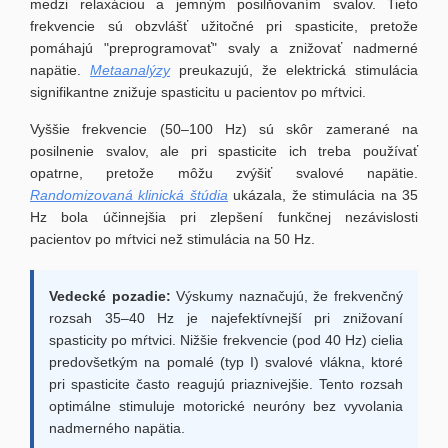
medzi relaxáciou a jemným posilňovaním svalov. Tieto
frekvencie sú obzvlášť užitočné pri spasticite, pretože
pomáhajú "preprogramovať" svaly a znižovať nadmerné
napätie.
Metaanalýzy
preukazujú, že elektrická stimulácia
signifikantne znižuje spasticitu u pacientov po mŕtvici.
Vyššie frekvencie (50–100 Hz) sú skôr zamerané na
posilnenie svalov, ale pri spasticite ich treba používať
opatrne, pretože môžu zvýšiť svalové napätie.
Randomizovaná klinická štúdia
ukázala, že stimulácia na 35
Hz bola účinnejšia pri zlepšení funkčnej nezávislosti
pacientov po mŕtvici než stimulácia na 50 Hz.
Vedecké pozadie:
Výskumy naznačujú, že frekvenčný
rozsah 35–40 Hz je najefektívnejší pri znižovaní
spasticity po mŕtvici. Nižšie frekvencie (pod 40 Hz) cielia
predovšetkým na pomalé (typ I) svalové vlákna, ktoré
pri spasticite často reagujú priaznivejšie. Tento rozsah
optimálne stimuluje motorické neuróny bez vyvolania
nadmerného napätia.