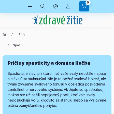
0
Blog
Späť
Príčiny spasticity a domáca liečba
Spasticita je stav, pri ktorom sú vaše svaly neustále napäté
a stávajú sa stuhnutými. Nie je to bežná svalová bolesť, ale
trvalé zvýšenie svalového tonusu v dôsledku poškodenia
centrálneho nervového systému. Ak žijete so spasticitou,
možno ste už zažili nepríjemný pocit, keď vám svaly
neposlúchajú vôľu, kŕčovito sa sťahujú alebo sa vyslovene
bránia zamýšľanému pohybu.