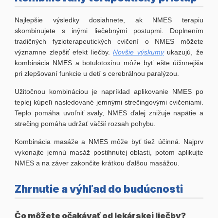
Najlepšie výsledky dosiahnete, ak NMES terapiu
skombinujete s inými liečebnými postupmi. Doplnením
tradičných fyzioterapeutických cvičení o NMES môžete
významne zlepšiť efekt liečby.
Novšie výskumy
ukazujú, že
kombinácia NMES a botulotoxínu môže byť ešte účinnejšia
pri zlepšovaní funkcie u detí s cerebrálnou paralýzou.
Užitočnou kombináciou je napríklad aplikovanie NMES po
teplej kúpeľi nasledované jemnými strečingovými cvičeniami.
Teplo pomáha uvoľniť svaly, NMES ďalej znižuje napätie a
strečing pomáha udržať väčší rozsah pohybu.
Kombinácia masáže a NMES môže byť tiež účinná. Najprv
vykonajte jemnú masáž postihnutej oblasti, potom aplikujte
NMES a na záver zakončite krátkou ďalšou masážou.
Zhrnutie a výhľad do budúcnosti
Čo môžete očakávať od lekárskej liečby?