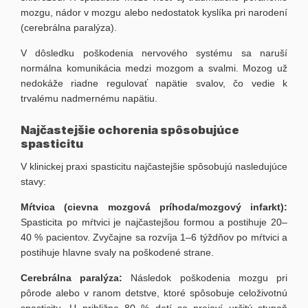
mozgu, nádor v mozgu alebo nedostatok kyslíka pri narodení
(cerebrálna paralýza).
V dôsledku poškodenia nervového systému sa naruší
normálna komunikácia medzi mozgom a svalmi. Mozog už
nedokáže riadne regulovať napätie svalov, čo vedie k
trvalému nadmernému napätiu.
Najčastejšie ochorenia spôsobujúce
spasticitu
V klinickej praxi spasticitu najčastejšie spôsobujú nasledujúce
stavy:
Mŕtvica (cievna mozgová príhoda/mozgový infarkt):
Spasticita po mŕtvici je najčastejšou formou a postihuje 20–
40 % pacientov. Zvyčajne sa rozvíja 1–6 týždňov po mŕtvici a
postihuje hlavne svaly na poškodené strane.
Cerebrálna paralýza:
Následok poškodenia mozgu pri
pôrode alebo v ranom detstve, ktoré spôsobuje celoživotnú