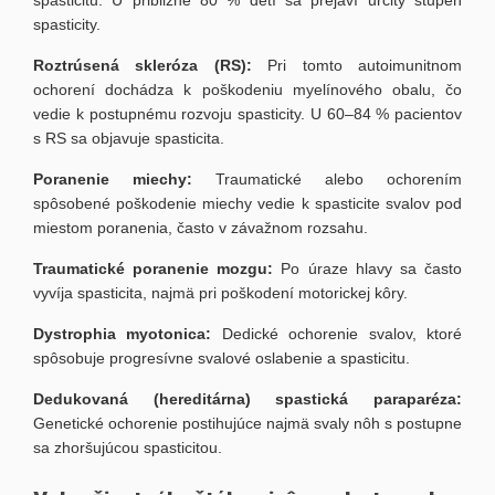
spasticitu. U približne 80 % detí sa prejaví určitý stupeň
spasticity.
Roztrúsená skleróza (RS):
Pri tomto autoimunitnom
ochorení dochádza k poškodeniu myelínového obalu, čo
vedie k postupnému rozvoju spasticity. U 60–84 % pacientov
s RS sa objavuje spasticita.
Poranenie miechy:
Traumatické alebo ochorením
spôsobené poškodenie miechy vedie k spasticite svalov pod
miestom poranenia, často v závažnom rozsahu.
Traumatické poranenie mozgu:
Po úraze hlavy sa často
vyvíja spasticita, najmä pri poškodení motorickej kôry.
Dystrophia myotonica:
Dedické ochorenie svalov, ktoré
spôsobuje progresívne svalové oslabenie a spasticitu.
Dedukovaná (hereditárna) spastická paraparéza:
Genetické ochorenie postihujúce najmä svaly nôh s postupne
sa zhoršujúcou spasticitou.