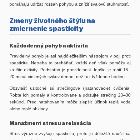
pomáhajú udržať rozsah pohybu a znížiť svalovú stuhnutosť.
Zmeny životného štýlu na
zmiernenie spasticity
Každodenný pohyb a aktivita
Pravidelný pohyb je asi najdôležitejším nástrojom v boji proti
spasticite. Netreba to preháňať, každý deň však pomôžu aj
kratšie aktivity. Podstatná je pravidelnosť: lepšie je robiť 15–
20 minút cielených cvikov denne, než raz týždenne hodinu.
Obzvlášť užitočné sú strečingové (natahovacie) cvičenia.
Robte ich pomaly a kontrolovane a udržujte strečing 20–30
sekúnd. Pred natahovaním môže zlepšiť účinok teplá voda
alebo teplé obklady.
Manažment stresu a relaxácia
Stres výrazne zvyšuje spasticitu, preto je dôležité naučiť sa