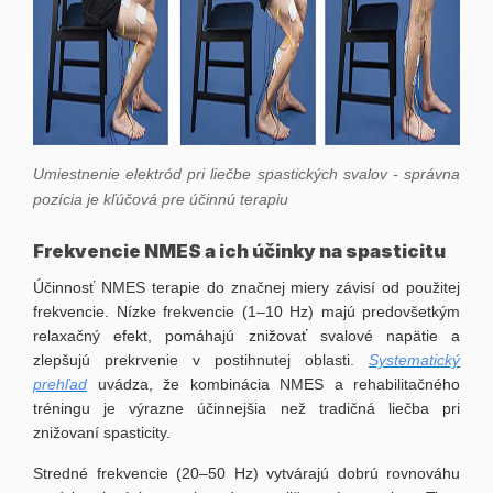
Umiestnenie elektród pri liečbe spastických svalov - správna
pozícia je kľúčová pre účinnú terapiu
Frekvencie NMES a ich účinky na spasticitu
Účinnosť NMES terapie do značnej miery závisí od použitej
frekvencie. Nízke frekvencie (1–10 Hz) majú predovšetkým
relaxačný efekt, pomáhajú znižovať svalové napätie a
zlepšujú prekrvenie v postihnutej oblasti.
Systematický
prehľad
uvádza, že kombinácia NMES a rehabilitačného
tréningu je výrazne účinnejšia než tradičná liečba pri
znižovaní spasticity.
Stredné frekvencie (20–50 Hz) vytvárajú dobrú rovnováhu