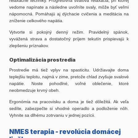
relaxačné techniky. Progresívna svalová relaxácia, pri ktorej
vedome napínate a následne uvoľníte svaly, môže byť veľmi
nápomocná. Pomáhajú aj dýchacie cvičenia a meditácia na
zníženie celkového napätia.
Vytvorte si pokojný denný režim. Pravidelný spánok,
vyvážená strava a dostatočný príjem tekutín prispievajú k
zlepšeniu príznakov.
Optimalizácia prostredia
Prostredie má tiež vplyv na spasticitu. Udržiavajte doma
teplejšiu teplotu, najmä v zime, pretože chlad zvyšuje svalové
napätie. Noste pohodlné, voľné oblečenie, ktoré
neobmedzuje krvný obeh.
Ergonómia na pracovisku a doma je tiež dôležitá. Ak veľa
sedíte, zabezpečte si vhodné operadlo a podloženie nôh.
Vyhnite sa dlhému zotrvaniu v jednej pozícii.
NMES terapia - revolúcia domácej