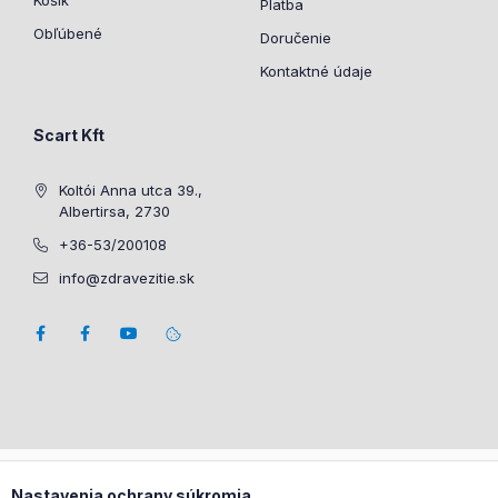
Košík
Platba
Obľúbené
Doručenie
Kontaktné údaje
Scart Kft
Koltói Anna utca 39.,
Albertirsa, 2730
+36-53/200108
info@zdravezitie.sk
Nastavenia ochrany súkromia