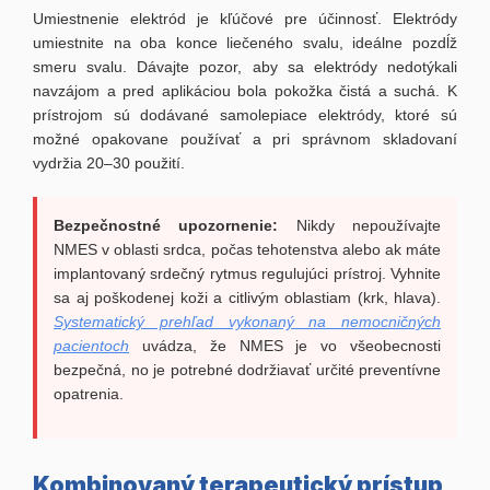
Umiestnenie elektród je kľúčové pre účinnosť. Elektródy
umiestnite na oba konce liečeného svalu, ideálne pozdĺž
smeru svalu. Dávajte pozor, aby sa elektródy nedotýkali
navzájom a pred aplikáciou bola pokožka čistá a suchá. K
prístrojom sú dodávané samolepiace elektródy, ktoré sú
možné opakovane používať a pri správnom skladovaní
vydržia 20–30 použití.
Bezpečnostné upozornenie:
Nikdy nepoužívajte
NMES v oblasti srdca, počas tehotenstva alebo ak máte
implantovaný srdečný rytmus regulujúci prístroj. Vyhnite
sa aj poškodenej koži a citlivým oblastiam (krk, hlava).
Systematický prehľad vykonaný na nemocničných
pacientoch
uvádza, že NMES je vo všeobecnosti
bezpečná, no je potrebné dodržiavať určité preventívne
opatrenia.
Kombinovaný terapeutický prístup