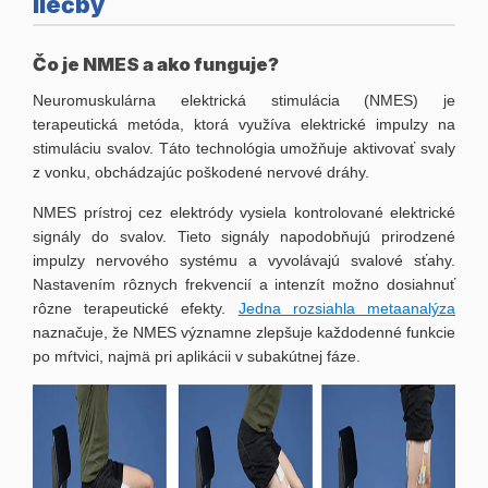
liečby
Čo je NMES a ako funguje?
Neuromuskulárna elektrická stimulácia (NMES) je
terapeutická metóda, ktorá využíva elektrické impulzy na
stimuláciu svalov. Táto technológia umožňuje aktivovať svaly
z vonku, obchádzajúc poškodené nervové dráhy.
NMES prístroj cez elektródy vysiela kontrolované elektrické
signály do svalov. Tieto signály napodobňujú prirodzené
impulzy nervového systému a vyvolávajú svalové sťahy.
Nastavením rôznych frekvencií a intenzít možno dosiahnuť
rôzne terapeutické efekty.
Jedna rozsiahla metaanalýza
naznačuje, že NMES významne zlepšuje každodenné funkcie
po mŕtvici, najmä pri aplikácii v subakútnej fáze.