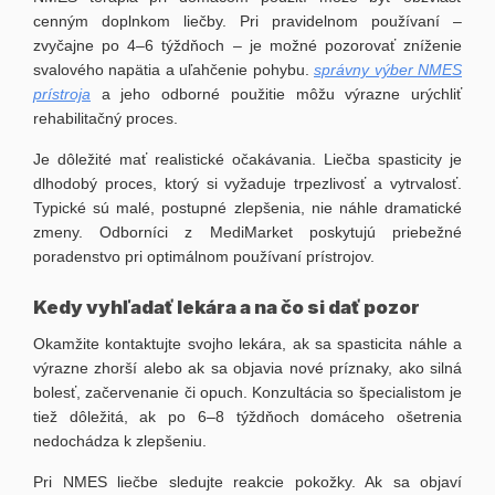
cenným doplnkom liečby. Pri pravidelnom používaní –
zvyčajne po 4–6 týždňoch – je možné pozorovať zníženie
svalového napätia a uľahčenie pohybu.
správny výber NMES
prístroja
a jeho odborné použitie môžu výrazne urýchliť
rehabilitačný proces.
Je dôležité mať realistické očakávania. Liečba spasticity je
dlhodobý proces, ktorý si vyžaduje trpezlivosť a vytrvalosť.
Typické sú malé, postupné zlepšenia, nie náhle dramatické
zmeny. Odborníci z MediMarket poskytujú priebežné
poradenstvo pri optimálnom používaní prístrojov.
Kedy vyhľadať lekára a na čo si dať pozor
Okamžite kontaktujte svojho lekára, ak sa spasticita náhle a
výrazne zhorší alebo ak sa objavia nové príznaky, ako silná
bolesť, začervenanie či opuch. Konzultácia so špecialistom je
tiež dôležitá, ak po 6–8 týždňoch domáceho ošetrenia
nedochádza k zlepšeniu.
Pri NMES liečbe sledujte reakcie pokožky. Ak sa objaví