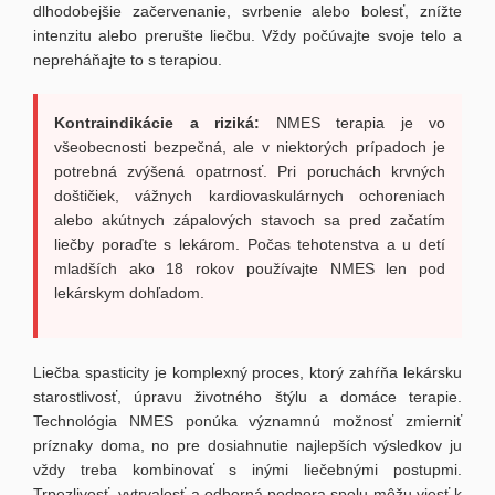
dlhodobejšie začervenanie, svrbenie alebo bolesť, znížte
intenzitu alebo prerušte liečbu. Vždy počúvajte svoje telo a
nepreháňajte to s terapiou.
Kontraindikácie a riziká:
NMES terapia je vo
všeobecnosti bezpečná, ale v niektorých prípadoch je
potrebná zvýšená opatrnosť. Pri poruchách krvných
doštičiek, vážnych kardiovaskulárnych ochoreniach
alebo akútnych zápalových stavoch sa pred začatím
liečby poraďte s lekárom. Počas tehotenstva a u detí
mladších ako 18 rokov používajte NMES len pod
lekárskym dohľadom.
Liečba spasticity je komplexný proces, ktorý zahŕňa lekársku
starostlivosť, úpravu životného štýlu a domáce terapie.
Technológia NMES ponúka významnú možnosť zmierniť
príznaky doma, no pre dosiahnutie najlepších výsledkov ju
vždy treba kombinovať s inými liečebnými postupmi.
Trpezlivosť, vytrvalosť a odborná podpora spolu môžu viesť k