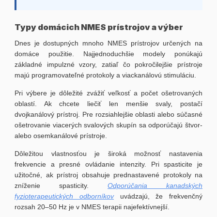
Typy domácich NMES prístrojov a výber
Dnes je dostupných mnoho NMES prístrojov určených na
domáce použitie. Najjednoduchšie modely ponúkajú
základné impulzné vzory, zatiaľ čo pokročilejšie prístroje
majú programovateľné protokoly a viackanálovú stimuláciu.
Pri výbere je dôležité zvážiť veľkosť a počet ošetrovaných
oblastí. Ak chcete liečiť len menšie svaly, postačí
dvojkanálový prístroj. Pre rozsiahlejšie oblasti alebo súčasné
ošetrovanie viacerých svalových skupín sa odporúčajú štvor-
alebo osemkanálové prístroje.
Dôležitou vlastnosťou je široká možnosť nastavenia
frekvencie a presné ovládanie intenzity. Pri spasticite je
užitočné, ak prístroj obsahuje prednastavené protokoly na
zníženie spasticity.
Odporúčania kanadských
fyzioterapeutických odborníkov
uvádzajú, že frekvenčný
rozsah 20–50 Hz je v NMES terapii najefektívnejší.