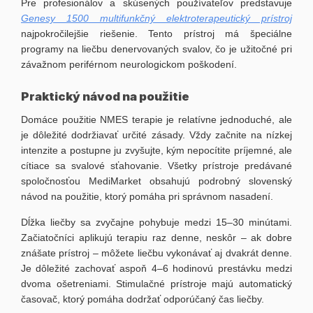
Pre profesionálov a skúsených používateľov predstavuje
Genesy 1500 multifunkčný elektroterapeutický prístroj
najpokročilejšie riešenie. Tento prístroj má špeciálne
programy na liečbu denervovaných svalov, čo je užitočné pri
závažnom periférnom neurologickom poškodení.
Praktický návod na použitie
Domáce použitie NMES terapie je relatívne jednoduché, ale
je dôležité dodržiavať určité zásady. Vždy začnite na nízkej
intenzite a postupne ju zvyšujte, kým nepocítite príjemné, ale
cítiace sa svalové sťahovanie. Všetky prístroje predávané
spoločnosťou MediMarket obsahujú podrobný slovenský
návod na použitie, ktorý pomáha pri správnom nasadení.
Dĺžka liečby sa zvyčajne pohybuje medzi 15–30 minútami.
Začiatočníci aplikujú terapiu raz denne, neskôr – ak dobre
znášate prístroj – môžete liečbu vykonávať aj dvakrát denne.
Je dôležité zachovať aspoň 4–6 hodinovú prestávku medzi
dvoma ošetreniami. Stimulačné prístroje majú automatický
časovač, ktorý pomáha dodržať odporúčaný čas liečby.