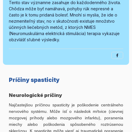
Tento stav významne zasahuje do každodenného života.
Chôdza môže byť namáhavá, pohyby rúk nepresné a
často je k tomu pridaná bolesť. Mnohí si myslia, že ide o
nezmeniteľný stav, no v skutočnosti existuje množstvo
účinných liečebných metód, z ktorých NMES
(Neuromuskulárna elektrická stimulácia) terapia vykazuje
obzvlášť sľubné výsledky.
Príčiny spasticity
Neurologické príčiny
Najčastejšou príčinou spasticity je poškodenie centrálneho
nervového systému. Môže ísť o následok mŕtvice (cievnej
mozgovej príhody alebo mozgového infarktu), poranenia
miechy alebo poškodenia spôsobeného roztrúsenou
sklerózou. K spasticite môže viesť aj traumatické poranenie