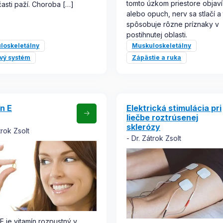
tomto úzkom priestore objaví
časti paží. Choroba […]
alebo opuch, nerv sa stlačí a
spôsobuje rôzne príznaky v
postihnutej oblasti.
loskeletálny
Muskuloskeletálny
vý systém
Zápästie a ruka
n E
Elektrická stimulácia pri
liečbe roztrúsenej
sklerózy
trok Zsolt
Dr. Zátrok Zsolt
 E je vitamín rozpustný v