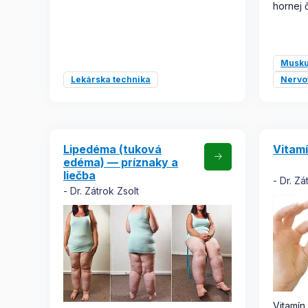
hornej 
Musku
Lekárska technika
Nervo
Lipedéma (tuková
Vitamí
edéma) — príznaky a
liečba
Dr. Zá
Dr. Zátrok Zsolt
Vitamín