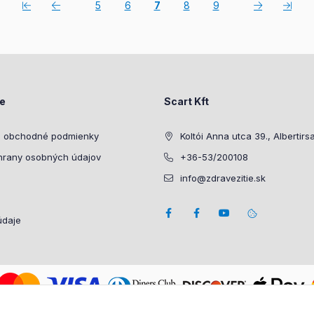
5
6
7
8
9
ie
Scart Kft
 obchodné podmienky
Koltói Anna utca 39., Albertirs
hrany osobných údajov
+36-53/200108
info@zdravezitie.sk
údaje