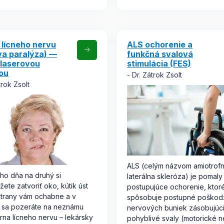
 lícneho nervu
ALS ochorenie a
va paralýza) —
funkčná svalová
 laserovou
stimulácia (FES)
ou
Dr. Zátrok Zsolt
trok Zsolt
ALS (celým názvom amiotrof
ho dňa na druhý si
laterálna skleróza) je pomaly
ete zatvoriť oko, kútik úst
postupujúce ochorenie, ktor
strany vám ochabne a v
spôsobuje postupné poškod
 sa pozeráte na neznámu
nervových buniek zásobujúc
brna lícneho nervu – lekársky
pohyblivé svaly (motorické n