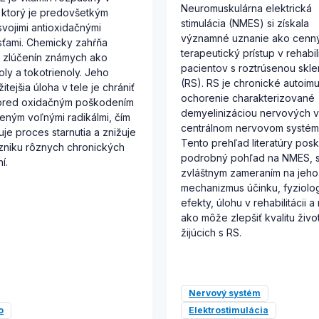
Neuromuskulárna elektrická
 ktorý je predovšetkým
stimulácia (NMES) si získala
vojimi antioxidačnými
významné uznanie ako cenn
sťami. Chemicky zahŕňa
terapeutický prístup v rehabili
 zlúčenín známych ako
pacientov s roztrúsenou skl
oly a tokotrienoly. Jeho
(RS). RS je chronické autoimu
itejšia úloha v tele je chrániť
ochorenie charakterizované
pred oxidačným poškodením
demyelinizáciou nervových v
ným voľnými radikálmi, čím
centrálnom nervovom systém
je proces starnutia a znižuje
Tento prehľad literatúry posk
vzniku rôznych chronických
podrobný pohľad na NMES, 
í.
zvláštnym zameraním na jeho
mechanizmus účinku, fyziolo
efekty, úlohu v rehabilitácii a 
ako môže zlepšiť kvalitu živo
žijúcich s RS.
Nervový systém
o
Elektrostimulácia