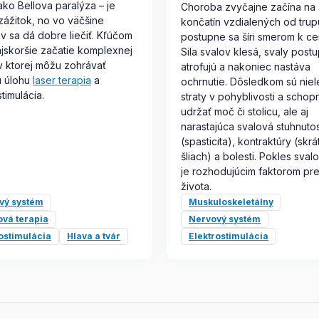
ko Bellova paralýza – je
Choroba zvyčajne začína na 
zážitok, no vo väčšine
končatín vzdialených od trup
v sa dá dobre liečiť. Kľúčom
postupne sa šíri smerom k ce
ajskoršie začatie komplexnej
Sila svalov klesá, svaly post
 v ktorej môžu zohrávať
atrofujú a nakoniec nastáva
ú úlohu
laser terapia
a
ochrnutie. Dôsledkom sú niel
timulácia.
straty v pohyblivosti a schop
udržať moč či stolicu, ale aj
narastajúca svalová stuhnuto
(spasticita), kontraktúry (skrá
šliach) a bolesti. Pokles svalo
je rozhodujúcim faktorom pre
života.
vý systém
Muskuloskeletálny
ová terapia
Nervový systém
ostimulácia
Hlava a tvár
Elektrostimulácia