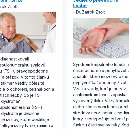
róm FSHD)
vedieť o prevencii a
liečbe
trok Zsolt
Dr. Zátrok Zsolt
diagnostikovali
Syndróm karpálneho tunela j
apulohumerálnu svalovú
časté ochorenie pohybovéh
iu (FSH), pravdepodobne
aparátu, ktoré môže výrazne
ľa otázok. V tomto článku
ovplyvniť každodenný život a
 takmer všetky dôležité
Vzniká vtedy, keď je nerv v
cie o ochorení, príznakoch a
anatomickom tuneli zápästia
iach liečby. Čo je FSH
vystavený tlaku. V tzv. karpá
 dystrofia?
alebo zápästnom tuneli prec
capulohumerálna (FSH)
stredový nerv (nervus media
 dystrofia je dedičné
ktorý zabezpečuje citlivosť p
ie svalov, ktoré postihuje
funkciu časti svalov ruky. Keď
etkým svaly tváre, ramien a