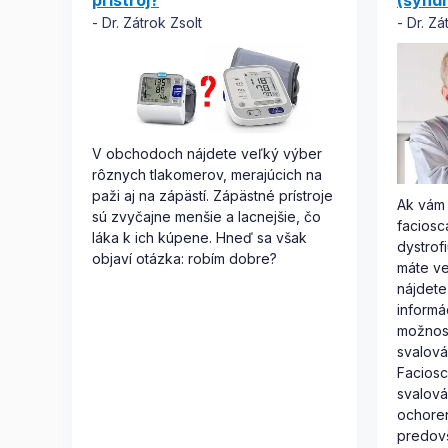
prístroj?
(synd
Dr. Zátrok Zsolt
Dr. Zá
V obchodoch nájdete veľký výber
rôznych tlakomerov, merajúcich na
paži aj na zápästí. Zápästné prístroje
Ak vám 
sú zvyčajne menšie a lacnejšie, čo
faciosc
láka k ich kúpene. Hneď sa však
dystrof
objaví otázka: robím dobre?
máte ve
nájdete
informá
možnost
svalová
Facios
svalová
ochoren
predovš