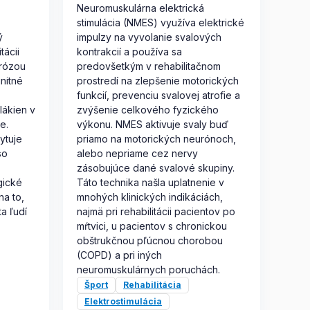
Neuromuskulárna elektrická
stimulácia (NMES) využíva elektrické
ý
impulzy na vyvolanie svalových
tácii
kontrakcií a používa sa
erózou
predovšetkým v rehabilitačnom
nitné
prostredí na zlepšenie motorických
funkcií, prevenciu svalovej atrofie a
lákien v
zvýšenie celkového fyzického
e.
výkonu. NMES aktivuje svaly buď
ytuje
priamo na motorických neurónoch,
so
alebo nepriame cez nervy
zásobujúce dané svalové skupiny.
gické
Táto technika našla uplatnenie v
na to,
mnohých klinických indikáciách,
ta ľudí
najmä pri rehabilitácii pacientov po
mŕtvici, u pacientov s chronickou
obštrukčnou pľúcnou chorobou
(COPD) a pri iných
neuromuskulárnych poruchách.
Šport
Rehabilitácia
Elektrostimulácia