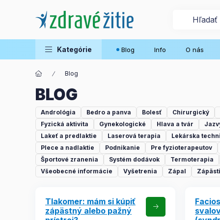
Kategórie
Blog
Info
O nás
Blog
BLOG
Andrológia
Bedro a panva
Bolesť
Chirurgický
Fyzická aktivita
Gynekologické
Hlava a tvár
Jazv
Lakeť a predlaktie
Laserová terapia
Lekárska techn
Plece a nadlaktie
Podnikanie
Pre fyzioterapeutov
Športové zranenia
Systém dodávok
Termoterapia
Všeobecné informácie
Vyšetrenia
Zápal
Zápästi
Tlakomer: mám si kúpiť
Facio
zápästný alebo pažný
svalov