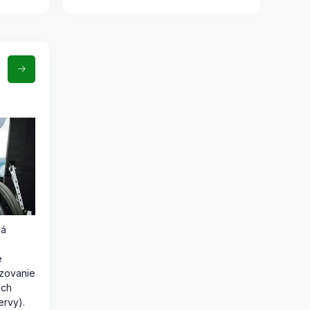
ná
é
zovanie
ich
ervy).