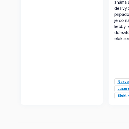
známa a
desivý 
prípado
je čo n
liečby,
dôležit
elektros
Nervo
Laser
Elektr