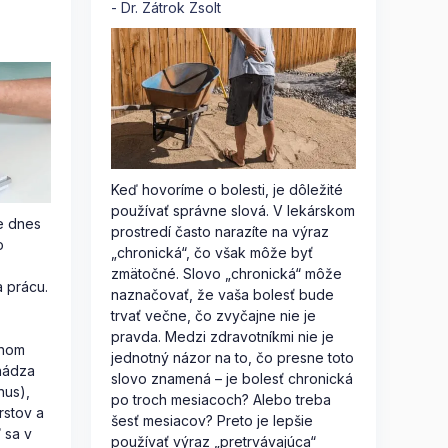
Dr. Zátrok Zsolt
Keď hovoríme o bolesti, je dôležité
používať správne slová. V lekárskom
e dnes
prostredí často narazíte na výraz
o
„chronická“, čo však môže byť
zmätočné. Slovo „chronická“ môže
 prácu.
naznačovať, že vaša bolesť bude
trvať večne, čo zvyčajne nie je
pravda. Medzi zdravotníkmi nie je
lnom
jednotný názor na to, čo presne toto
hádza
slovo znamená – je bolesť chronická
nus),
po troch mesiacoch? Alebo treba
rstov a
šesť mesiacov? Preto je lepšie
 sa v
používať výraz „pretrvávajúca“