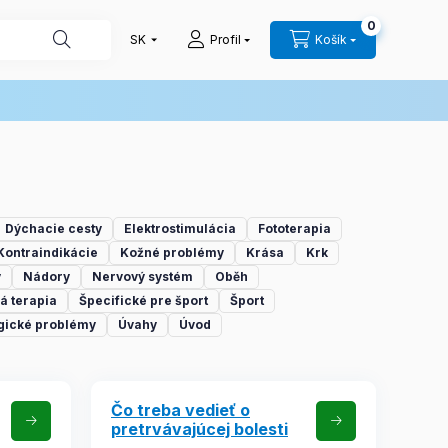
0
Profil
Košík
Dýchacie cesty
Elektrostimulácia
Fototerapia
Kontraindikácie
Kožné problémy
Krása
Krk
y
Nádory
Nervový systém
Oběh
á terapia
Špecifické pre šport
Šport
gické problémy
Úvahy
Úvod
Čo treba vedieť o
pretrvávajúcej bolesti