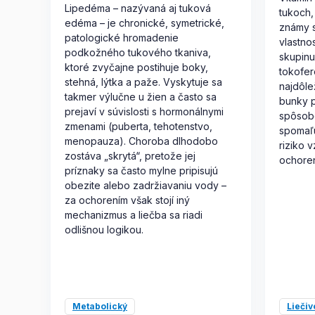
Lipedéma – nazývaná aj tuková
tukoch,
edéma – je chronické, symetrické,
známy s
patologické hromadenie
vlastno
podkožného tukového tkaniva,
skupinu
ktoré zvyčajne postihuje boky,
tokofer
stehná, lýtka a paže. Vyskytuje sa
najdôlež
takmer výlučne u žien a často sa
bunky 
prejaví v súvislosti s hormonálnymi
spôsobe
zmenami (puberta, tehotenstvo,
spomaľu
menopauza). Choroba dlhodobo
riziko 
zostáva „skrytá“, pretože jej
ochoren
príznaky sa často mylne pripisujú
obezite alebo zadržiavaniu vody –
za ochorením však stojí iný
mechanizmus a liečba sa riadi
odlišnou logikou.
Metabolický
Liečiv