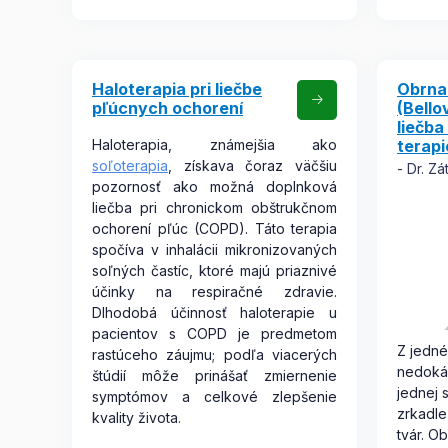
Haloterapia pri liečbe
Obrna
pľúcnych ochorení
(Bello
liečba
Haloterapia, známejšia ako
terapi
soľoterapia
, získava čoraz väčšiu
Dr. Zá
pozornosť ako možná doplnková
liečba pri chronickom obštrukčnom
ochorení pľúc (COPD). Táto terapia
spočíva v inhalácii mikronizovaných
soľných častíc, ktoré majú priaznivé
účinky na respiračné zdravie.
Dlhodobá účinnosť haloterapie u
pacientov s COPD je predmetom
Z jedné
rastúceho záujmu; podľa viacerých
nedokáž
štúdií môže prinášať zmiernenie
jednej 
symptómov a celkové zlepšenie
zrkadle
kvality života.
tvár. O