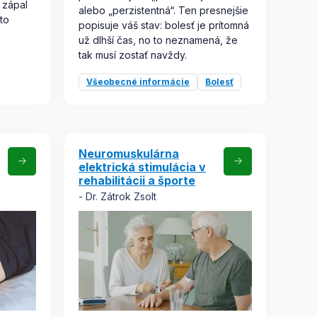
 zápal
alebo „perzistentná“. Ten presnejšie
 to
popisuje váš stav: bolesť je prítomná
už dlhší čas, no to neznamená, že
tak musí zostať navždy.
Všeobecné informácie
Bolesť
Neuromuskulárna
elektrická stimulácia v
rehabilitácii a športe
Dr. Zátrok Zsolt