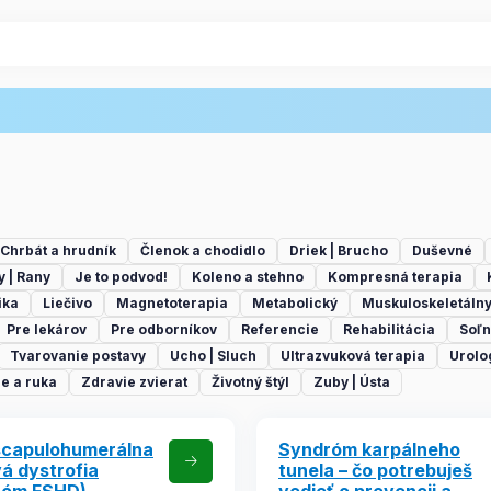
Chrbát a hrudník
Členok a chodidlo
Driek | Brucho
Duševné
y | Rany
Je to podvod!
Koleno a stehno
Kompresná terapia
ika
Liečivo
Magnetoterapia
Metabolický
Muskuloskeletáln
Pre lekárov
Pre odborníkov
Referencie
Rehabilitácia
Soľn
Tvarovanie postavy
Ucho | Sluch
Ultrazvuková terapia
Urolo
e a ruka
Zdravie zvierat
Životný štýl
Zuby | Ústa
scapulohumerálna
Syndróm karpálneho
á dystrofia
tunela – čo potrebuješ