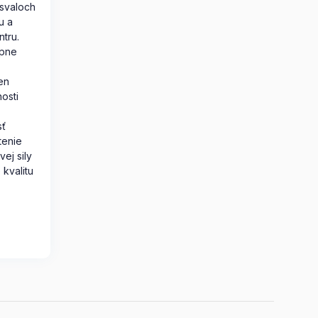
svaloch
u a
ntru.
upne
en
nosti
sť
tenie
vej sily
 kvalitu