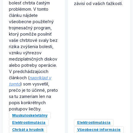
bolesť chrbta častým
závisí od vašich ťažkostí.
problémom. V tomto
článku nájdete
všeobecne použiteľný
trojmesačný program,
ktorý pomôže posilniť
vaše chrbtové svaly bez
rizika zvýšenia bolesti,
vzniku výhrezov
medziplatničných diskov
alebo potreby operácie.
V predchádzajúcich
článkoch (
napríklad v
tomto
) som vysvetlil,
prečo je to účinné, preto
sa tu zameriam len na
popis konkrétnych
postupov liečby.
Muskuloskeletálny
Elektrostimulácia
Elektrostimulácia
Chrbát a hrudník
Všeobecné informácie