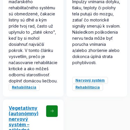
maďarského
Impulzy vnímania dotyku,
rehabilitačného systému
tlaku, teploty či polohy
sú obmedzené, čakacie
tela putujú do mozgu,
listiny sú dlhé a kým
zatiaľ čo motorické
príde tvoj rad, často už
signály smerujú k svalom.
uplynulo to „zlaté okno",
Následkom poškodenia
keď by si mohol
nervu teda môže byť
dosiahnuť najväčší
porucha vnímania
pokrok. V tomto článku
a/alebo zhoršenie alebo
vysvetlím, prečo je
dokonca úplná strata
načasovanie rehabilitácie
pohyblivosti.
kritické a ako môžeš
odbornú starostlivosť
Nervový systém
doplniť domácou liečbou.
Rehabilitácia
Rehabilitácia
Vegetatívny
(autonómny)
nervový
systém –