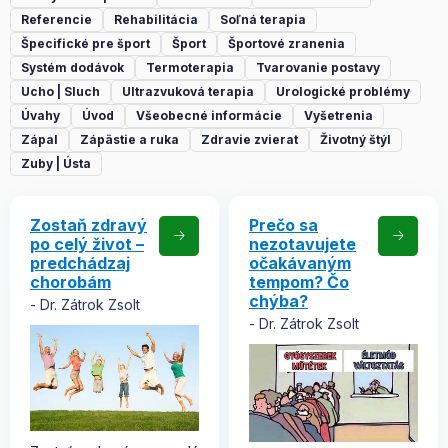
Referencie
Rehabilitácia
Soľná terapia
Špecifické pre šport
Šport
Športové zranenia
Systém dodávok
Termoterapia
Tvarovanie postavy
Ucho | Sluch
Ultrazvuková terapia
Urologické problémy
Úvahy
Úvod
Všeobecné informácie
Vyšetrenia
Zápal
Zápästie a ruka
Zdravie zvierat
Životný štýl
Zuby | Ústa
Zostaň zdravý
Prečo sa
po celý život –
nezotavujete
predchádzaj
očakávaným
chorobám
tempom? Čo
chýba?
Dr. Zátrok Zsolt
Dr. Zátrok Zsolt