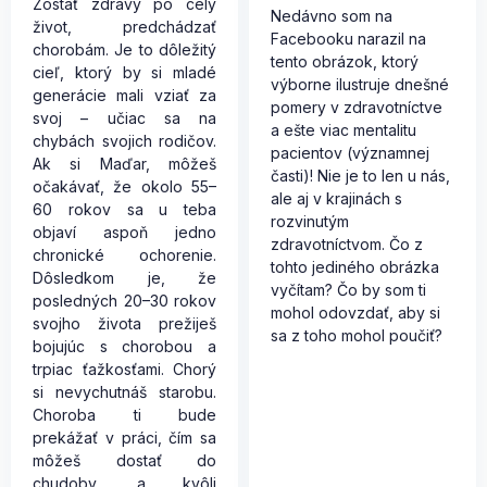
Zostať zdravý po celý
Nedávno som na
život, predchádzať
Facebooku narazil na
chorobám. Je to dôležitý
tento obrázok, ktorý
cieľ, ktorý by si mladé
výborne ilustruje dnešné
generácie mali vziať za
pomery v zdravotníctve
svoj – učiac sa na
a ešte viac mentalitu
chybách svojich rodičov.
pacientov (významnej
Ak si Maďar, môžeš
časti)! Nie je to len u nás,
očakávať, že okolo 55–
ale aj v krajinách s
60 rokov sa u teba
rozvinutým
objaví aspoň jedno
zdravotníctvom. Čo z
chronické ochorenie.
tohto jediného obrázka
Dôsledkom je, že
vyčítam? Čo by som ti
posledných 20–30 rokov
mohol odovzdať, aby si
svojho života prežiješ
sa z toho mohol poučiť?
bojujúc s chorobou a
trpiac ťažkosťami. Chorý
si nevychutnáš starobu.
Choroba ti bude
prekážať v práci, čím sa
môžeš dostať do
chudoby, a kvôli