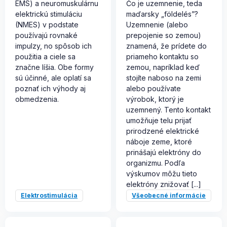
EMS) a neuromuskulárnu
Čo je uzemnenie, teda
elektrickú stimuláciu
maďarsky „földelés”?
(NMES) v podstate
Uzemnenie (alebo
používajú rovnaké
prepojenie so zemou)
impulzy, no spôsob ich
znamená, že prídete do
použitia a ciele sa
priameho kontaktu so
značne líšia. Obe formy
zemou, napríklad keď
sú účinné, ale oplatí sa
stojíte naboso na zemi
poznať ich výhody aj
alebo používate
obmedzenia.
výrobok, ktorý je
uzemnený. Tento kontakt
umožňuje telu prijať
prirodzené elektrické
náboje zeme, ktoré
prinášajú elektróny do
organizmu. Podľa
výskumov môžu tieto
elektróny znižovať [...]
Elektrostimulácia
Všeobecné informácie