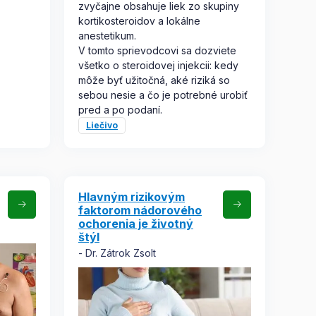
zvyčajne obsahuje liek zo skupiny
kortikosteroidov a lokálne
anestetikum.
V tomto sprievodcovi sa dozviete
všetko o steroidovej injekcii: kedy
môže byť užitočná, aké riziká so
sebou nesie a čo je potrebné urobiť
pred a po podaní.
Liečivo
Hlavným rizikovým
faktorom nádorového
ochorenia je životný
štýl
Dr. Zátrok Zsolt