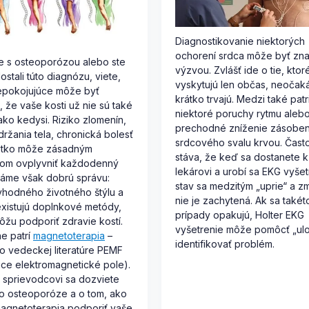
Diagnostikovanie niektorých
ochorení srdca môže byť zn
te s osteoporózou alebo ste
výzvou. Zvlášť ide o tie, ktor
ostali túto diagnózu, viete,
vyskytujú len občas, neočak
epokojujúce môže byť
krátko trvajú. Medzi také patr
e, že vaše kosti už nie sú také
niektoré poruchy rytmu aleb
ko kedysi. Riziko zlomenín,
prechodné zníženie zásoben
ržania tela, chronická bolesť
srdcového svalu krvou. Čast
šetko môže zásadným
stáva, že keď sa dostanete k
om ovplyvniť každodenný
lekárovi a urobí sa EKG vyšet
Máme však dobrú správu:
stav sa medzitým „uprie“ a z
hodného životného štýlu a
nie je zachytená. Ak sa takét
existujú doplnkové metódy,
prípady opakujú, Holter EKG
ôžu podporiť zdravie kostí.
vyšetrenie môže pomôcť „ulo
e patrí
magnetoterapia
–
identifikovať problém.
o vedeckej literatúre PEMF
úce elektromagnetické pole).
 sprievodcovi sa dozviete
o osteoporóze a o tom, ako
agnetoterapia podporiť vaše