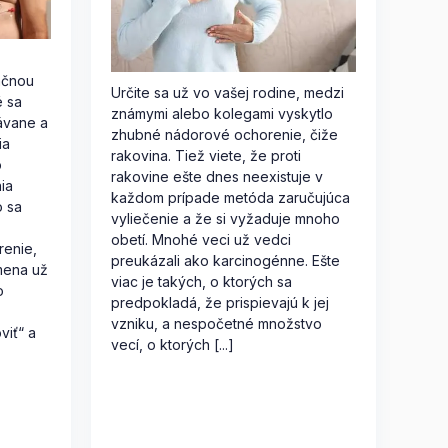
ačnou
Určite sa už vo vašej rodine, medzi
é sa
známymi alebo kolegami vyskytlo
ávane a
zhubné nádorové ochorenie, čiže
ia
rakovina. Tiež viete, že proti
o
rakovine ešte dnes neexistuje v
ia
každom prípade metóda zaručujúca
o sa
vyliečenie a že si vyžaduje mnoho
obetí. Mnohé veci už vedci
renie,
preukázali ako karcinogénne. Ešte
mena už
viac je takých, o ktorých sa
o
predpokladá, že prispievajú k jej
vzniku, a nespočetné množstvo
viť“ a
vecí, o ktorých [...]