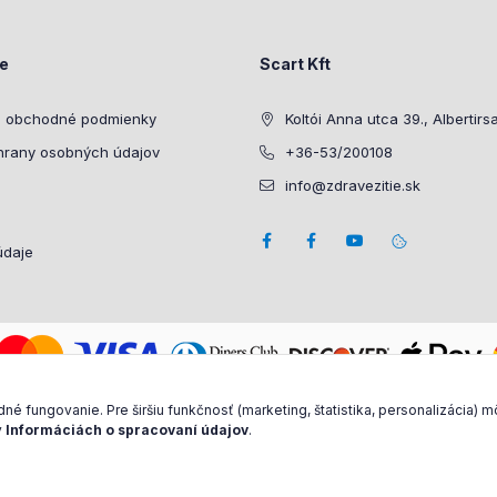
ie
Scart Kft
 obchodné podmienky
Koltói Anna utca 39., Albertirs
hrany osobných údajov
+36-53/200108
info@zdravezitie.sk
údaje
 fungovanie. Pre širšiu funkčnosť (marketing, štatistika, personalizácia) 
v
Informáciách o spracovaní údajov
.