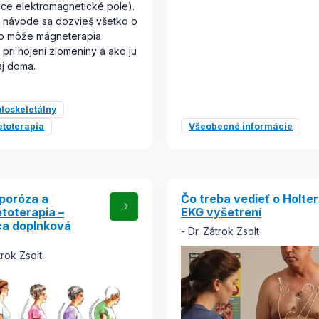
úce elektromagnetické pole).
 návode sa dozvieš všetko o
ko môže mágneterapia
pri hojení zlomeniny a ako ju
aj doma.
loskeletálny
toterapia
Všeobecné informácie
poróza a
Čo treba vedieť o Holter
toterapia –
EKG vyšetrení
a doplnková
Dr. Zátrok Zsolt
trok Zsolt