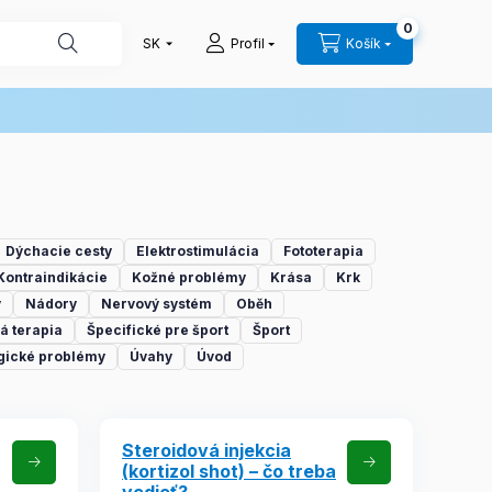
0
Profil
Košík
Dýchacie cesty
Elektrostimulácia
Fototerapia
Kontraindikácie
Kožné problémy
Krása
Krk
y
Nádory
Nervový systém
Oběh
á terapia
Špecifické pre šport
Šport
gické problémy
Úvahy
Úvod
Steroidová injekcia
(kortizol shot) – čo treba