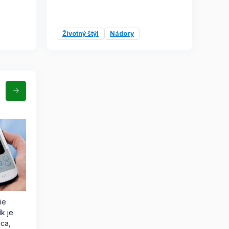
Životný štýl
Nádory
ie
ík je
dca,