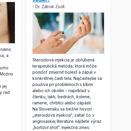
vedieť?
Dr. Zátrok Zsolt
 známo
ka, a
Steroidová injekcia je obľúbená
terapeutická metóda, ktorá môže
ducho
pomôcť zmierniť bolesť a zápal v
. Možno
konkrétnej časti tela. Najčastejšie sa
používa pri problémoch s kĺbmi
 jej
alebo ich okolím – napríklad v
y rád
členku, lakti, bedrách, kolene,
ramene, chrbtici alebo zápästí.
Na Slovensku sa bežne hovorí
„steroidová injekcia“, zatiaľ čo v
anglosaskej literatúre nájdete výraz
„kortizol shot". Injekčná zmes