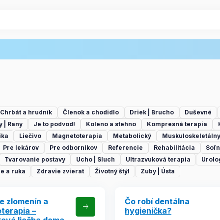
Chrbát a hrudník
Členok a chodidlo
Driek | Brucho
Duševné
y | Rany
Je to podvod!
Koleno a stehno
Kompresná terapia
ika
Liečivo
Magnetoterapia
Metabolický
Muskuloskeletáln
Pre lekárov
Pre odborníkov
Referencie
Rehabilitácia
Soľn
Tvarovanie postavy
Ucho | Sluch
Ultrazvuková terapia
Urolo
e a ruka
Zdravie zvierat
Životný štýl
Zuby | Ústa
e zlomenín a
Čo robí dentálna
terapia –
hygienička?