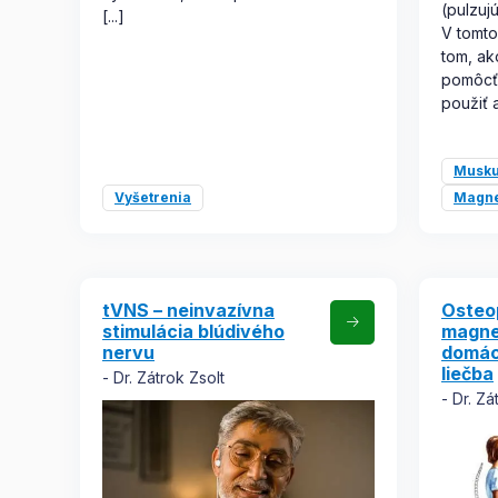
(pulzuj
[...]
V tomto
tom, a
pomôcť 
použiť 
Musku
Vyšetrenia
Magne
tVNS – neinvazívna
Osteo
stimulácia blúdivého
magne
nervu
domác
liečba
Dr. Zátrok Zsolt
Dr. Zá