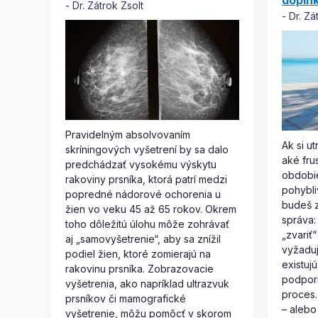
dopln
Dr. Zátrok Zsolt
Dr. Zá
Pravidelným absolvovaním
Ak si u
skríningových vyšetrení by sa dalo
aké fru
predchádzať vysokému výskytu
obdobi
rakoviny prsníka, ktorá patrí medzi
pohybli
popredné nádorové ochorenia u
budeš z
žien vo veku 45 až 65 rokov. Okrem
správa:
toho dôležitú úlohu môže zohrávať
„zvariť“
aj „samovyšetrenie“, aby sa znížil
vyžaduj
podiel žien, ktoré zomierajú na
existuj
rakovinu prsníka. Zobrazovacie
podpori
vyšetrenia, ako napríklad ultrazvuk
proces.
prsníkov či mamografické
– alebo
vyšetrenie, môžu pomôcť v skorom