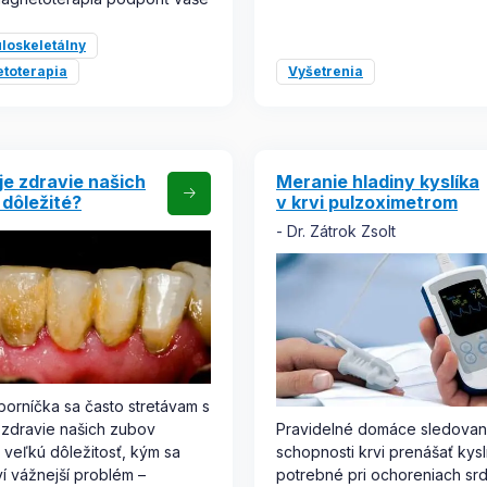
loskeletálny
toterapia
Vyšetrenia
je zdravie našich
Meranie hladiny kyslíka
dôležité?
v krvi pulzoximetrom
Dr. Zátrok Zsolt
orníčka sa často stretávam s
Pravidelné domáce sledovan
 zdravie našich zubov
schopnosti krvi prenášať kysl
 veľkú dôležitosť, kým sa
potrebné pri ochoreniach sr
í vážnejší problém –