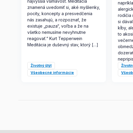
najvyššia všímavosť. Meditácia
napríkl
znamená uvedomiť si, aké myšlienky,
alergic
pocity, koncepty a presvedčenia
rodičia
nás zasahujú, a rozpoznať, že
si dával
existuje „pauza“, voľba a že na
kĺby, a
všetko nemusíme nevyhnutne
to akos
reagovať.“ Kurt Tepperwein
večern
Meditácia je duševný stav, ktorý […]
obmedze
dozerať
nepripi
Životný štýl
Životn
Všeobecné informácie
Všeob