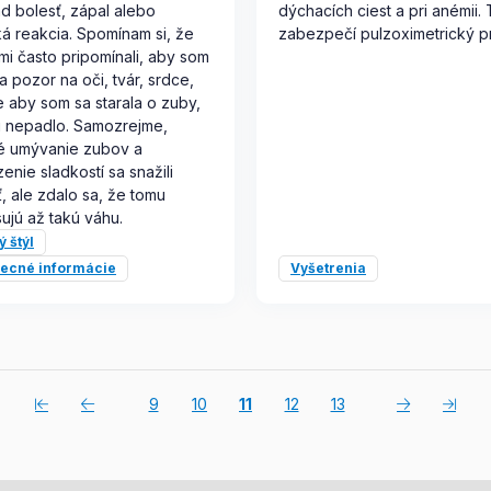
dýchacích ciest a pri anémii.
ad bolesť, zápal alebo
zabezpečí pulzoximetrický prí
ká reakcia. Spomínam si, že
 mi často pripomínali, aby som
a pozor na oči, tvár, srdce,
le aby som sa starala o zuby,
i nepadlo. Samozrejme,
é umývanie zubov a
nie sladkostí sa snažili
, ale zdalo sa, že tomu
sujú až takú váhu.
ý štýl
ecné informácie
Vyšetrenia
9
10
11
12
13