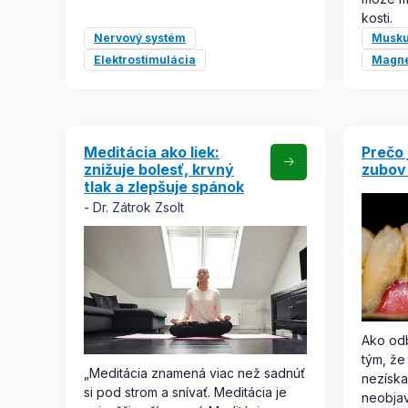
kosti.
Nervový systém
Musku
Elektrostimulácia
Magne
Meditácia ako liek:
Prečo 
znižuje bolesť, krvný
zubov 
tlak a zlepšuje spánok
Dr. Zátrok Zsolt
Ako odb
tým, že
„Meditácia znamená viac než sadnúť
nezíska
si pod strom a snívať. Meditácia je
neobjav