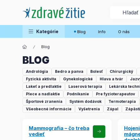
Kategórie
Blog
Info
O nás
Blog
BLOG
Andrológia
Bedro a panva
Bolesť
Chirurgický
Fyzická aktivita
Gynekologické
Hlava a tvár
Jazv
Lakeť a predlaktie
Laserová terapia
Lekárska techn
Plece a nadlaktie
Podnikanie
Pre fyzioterapeutov
Športové zranenia
Systém dodávok
Termoterapia
Všeobecné informácie
Vyšetrenia
Zápal
Zápästi
Mammografia – čo treba
Hojeni
vedieť
mágne