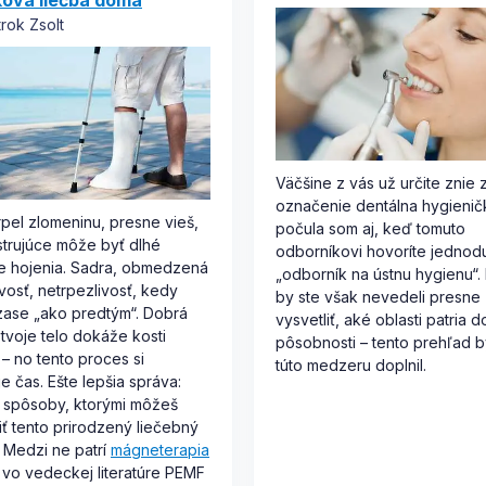
ková liečba doma
trok Zsolt
Väčšine z vás už určite znie
označenie dentálna hygienič
trpel zlomeninu, presne vieš,
počula som aj, keď tomuto
strujúce môže byť dlhé
odborníkovi hovoríte jedno
e hojenia. Sadra, obmedzená
„odborník na ústnu hygienu“
vosť, netrpezlivosť, kedy
by ste však nevedeli presne
ase „ako predtým“. Dobrá
vysvetliť, aké oblasti patria do
 tvoje telo dokáže kosti
pôsobnosti – tento prehľad b
 – no tento proces si
túto medzeru doplnil.
e čas. Ešte lepšia správa:
ú spôsoby, ktorými môžeš
ť tento prirodzený liečebný
 Medzi ne patrí
mágneterapia
 vo vedeckej literatúre PEMF