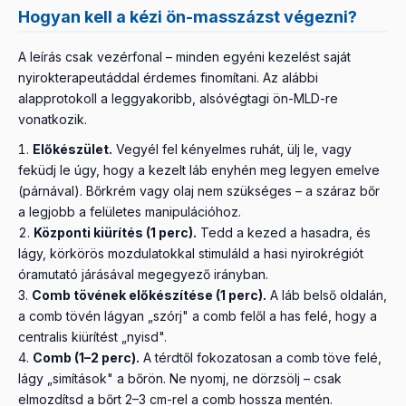
Hogyan kell a kézi ön-masszázst végezni?
A leírás csak vezérfonal – minden egyéni kezelést saját
nyirokterapeutáddal érdemes finomítani. Az alábbi
alapprotokoll a leggyakoribb, alsóvégtagi ön-MLD-re
vonatkozik.
Előkészület.
Vegyél fel kényelmes ruhát, ülj le, vagy
feküdj le úgy, hogy a kezelt láb enyhén meg legyen emelve
(párnával). Bőrkrém vagy olaj nem szükséges – a száraz bőr
a legjobb a felületes manipulációhoz.
Központi kiürítés (1 perc).
Tedd a kezed a hasadra, és
lágy, körkörös mozdulatokkal stimuláld a hasi nyirokrégiót
óramutató járásával megegyező irányban.
Comb tövének előkészítése (1 perc).
A láb belső oldalán,
a comb tövén lágyan „szórj" a comb felől a has felé, hogy a
centralis kiürítést „nyisd".
Comb (1–2 perc).
A térdtől fokozatosan a comb töve felé,
lágy „simítások" a bőrön. Ne nyomj, ne dörzsölj – csak
elmozdítsd a bőrt 2–3 cm-rel a comb hossza mentén.