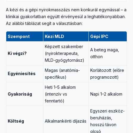
A kézi és a gépi nyirokmasszázs nem konkurál egymással – a
klinikai gyakorlatban együtt érvényesül a leghatékonyabban.
Az alábbi táblázat segít a választásban:
Szempont
Kézi MLD
Gépi IPC
Képzett szakember
A beteg maga,
Ki végzi?
(nyirokterapeuta,
otthon
MLD-gyógytornász)
Magas (anatómia-
Korlátozott (előre
Egyéniesítés
specifikus)
programozott)
Heti 1–5 alkalom
Gyakoriság
(intenzív vs
Napi 1–2 alkalom
fenntartó)
Egyszeri eszköz-
beruházás,
Költség
Alkalmankénti díjazás
hosszú távon
olcsó