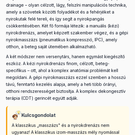
drainage – olyan célzott, lágy, felszíni manipulációs technika,
amely a szövetek közötti folyadékot és a fehérjéket a
nyirokutak felé tereli, és így segít a nyirokpangás
csökkentésében. Két fő formája létezik: a manuális (kézi)
nyirokdrenázs, amelyet képzett szakember végez, és a gépi
nyirokmasszázs (pneumatikus kompresszió, IPC), amely
otthon, a beteg saját ütemében alkalmazható.
A két módszer nem versenytárs, hanem egymást kiegészítő
eszköz. A kézi nyirokdrenázs finom, célzott, beteg-
specifikus – ott, ahol a komplex anatómiai problémát kell
megoldani. A gépi nyirokmasszázs ezzel szemben a hosszú
távú, fenntartó kezelés alapja, amely a heti több órányi,
otthoni rendszerességet biztosítja. A komplex dekongesztív
terápia (CDT) gerincét együtt adják.
Kulcsgondolat
A klasszikus „masszázs" és a nyirokdrenázs nem
ugyanaz! A klasszikus izom-masszázs mély nyomással