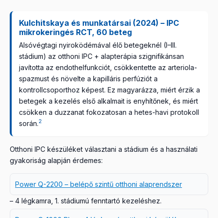
Kulchitskaya és munkatársai (2024) – IPC
mikrokeringés RCT, 60 beteg
Alsóvégtagi nyiroködémával élő betegeknél (I–III.
stádium) az otthoni IPC + alapterápia szignifikánsan
javította az endothelfunkciót, csökkentette az arteriola-
spazmust és növelte a kapilláris perfúziót a
kontrollcsoporthoz képest. Ez magyarázza, miért érzik a
betegek a kezelés első alkalmait is enyhítőnek, és miért
csökken a duzzanat fokozatosan a hetes-havi protokoll
2
során.
Otthoni IPC készüléket választani a stádium és a használati
gyakoriság alapján érdemes:
Power Q-2200 – belépő szintű otthoni alaprendszer
– 4 légkamra, 1. stádiumú fenntartó kezeléshez.