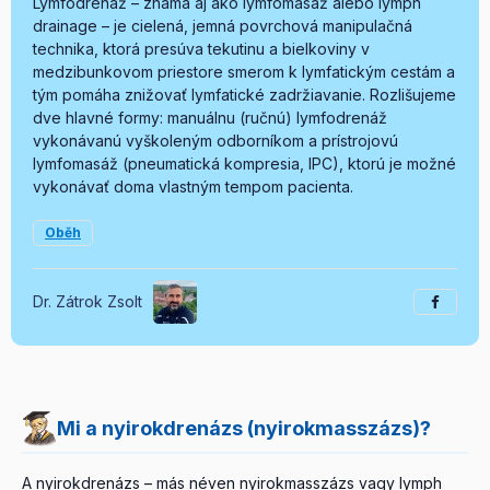
Lymfodrenáž – známa aj ako lymfomasáž alebo lymph
drainage – je cielená, jemná povrchová manipulačná
technika, ktorá presúva tekutinu a bielkoviny v
medzibunkovom priestore smerom k lymfatickým cestám a
tým pomáha znižovať lymfatické zadržiavanie. Rozlišujeme
dve hlavné formy: manuálnu (ručnú) lymfodrenáž
vykonávanú vyškoleným odborníkom a prístrojovú
lymfomasáž (pneumatická kompresia, IPC), ktorú je možné
vykonávať doma vlastným tempom pacienta.
Oběh
Dr. Zátrok Zsolt
Mi a nyirokdrenázs (nyirokmasszázs)?
A nyirokdrenázs – más néven nyirokmasszázs vagy lymph