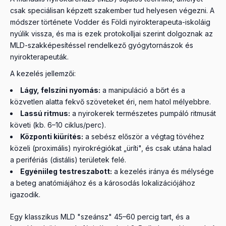
csak speciálisan képzett szakember tud helyesen végezni. A
módszer története Vodder és Földi nyirokterapeuta-iskoláig
nyúlik vissza, és ma is ezek protokolljai szerint dolgoznak az
MLD-szakképesítéssel rendelkező gyógytornászok és
nyirokterapeuták.
A kezelés jellemzői:
Lágy, felszíni nyomás:
a manipuláció a bőrt és a
közvetlen alatta fekvő szöveteket éri, nem hatol mélyebbre.
Lassú ritmus:
a nyirokerek természetes pumpáló ritmusát
követi (kb. 6–10 ciklus/perc).
Központi kiürítés:
a sebész először a végtag tövéhez
közeli (proximális) nyirokrégiókat „üríti", és csak utána halad
a perifériás (distális) területek felé.
Egyéniileg testreszabott:
a kezelés iránya és mélysége
a beteg anatómiájához és a károsodás lokalizációjához
igazodik.
Egy klasszikus MLD "szeánsz" 45–60 percig tart, és a