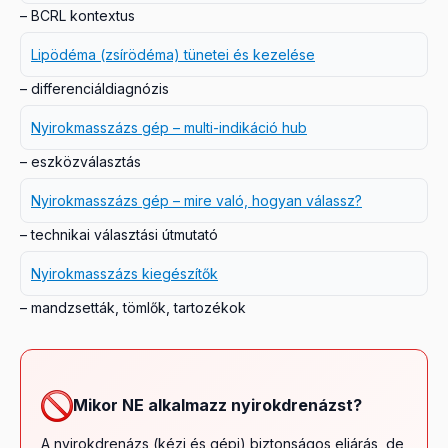
– BCRL kontextus
Lipödéma (zsírödéma) tünetei és kezelése
– differenciáldiagnózis
Nyirokmasszázs gép – multi-indikáció hub
– eszközválasztás
Nyirokmasszázs gép – mire való, hogyan válassz?
– technikai választási útmutató
Nyirokmasszázs kiegészítők
– mandzsetták, tömlők, tartozékok
Mikor NE alkalmazz nyirokdrenázst?
A nyirokdrenázs (kézi és gépi) biztonságos eljárás, de