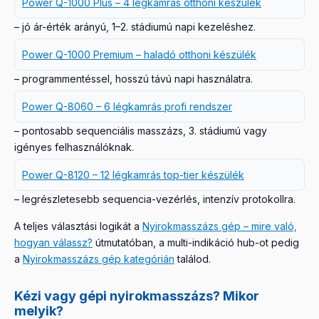
Power Q-1000 Plus – 4 légkamrás otthoni készülék
– jó ár-érték arányú, 1–2. stádiumú napi kezeléshez.
Power Q-1000 Premium – haladó otthoni készülék
– programmentéssel, hosszú távú napi használatra.
Power Q-8060 – 6 légkamrás profi rendszer
– pontosabb sequenciális masszázs, 3. stádiumú vagy
igényes felhasználóknak.
Power Q-8120 – 12 légkamrás top-tier készülék
– legrészletesebb sequencia-vezérlés, intenzív protokollra.
A teljes választási logikát a
Nyirokmasszázs gép – mire való,
hogyan válassz?
útmutatóban, a multi-indikáció hub-ot pedig
a
Nyirokmasszázs gép kategórián
találod.
Kézi vagy gépi nyirokmasszázs? Mikor
melyik?