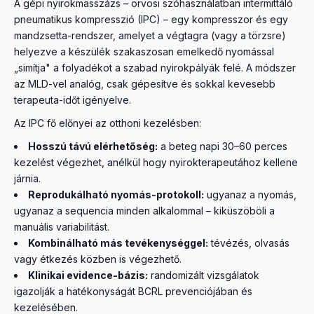
A gépi nyirokmasszázs – orvosi szóhasználatban intermittáló
pneumatikus kompresszió (IPC) – egy kompresszor és egy
mandzsetta-rendszer, amelyet a végtagra (vagy a törzsre)
helyezve a készülék szakaszosan emelkedő nyomással
„simítja" a folyadékot a szabad nyirokpályák felé. A módszer
az MLD-vel analóg, csak gépesítve és sokkal kevesebb
terapeuta-időt igényelve.
Az IPC fő előnyei az otthoni kezelésben:
Hosszú távú elérhetőség:
a beteg napi 30–60 perces
kezelést végezhet, anélkül hogy nyirokterapeutához kellene
járnia.
Reprodukálható nyomás-protokoll:
ugyanaz a nyomás,
ugyanaz a sequencia minden alkalommal – kiküszöböli a
manuális variabilitást.
Kombinálható más tevékenységgel:
tévézés, olvasás
vagy étkezés közben is végezhető.
Klinikai evidence-bázis:
randomizált vizsgálatok
igazolják a hatékonyságát BCRL prevenciójában és
kezelésében.