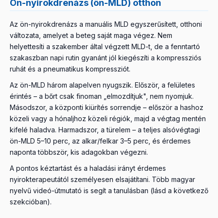
Ön-nyirokdrenázs (ön-MLD) otthon
Az ön-nyirokdrenázs a manuális MLD egyszerűsített, otthoni
változata, amelyet a beteg saját maga végez. Nem
helyettesíti a szakember által végzett MLD-t, de a fenntartó
szakaszban napi rutin gyanánt jól kiegészíti a kompressziós
ruhát és a pneumatikus kompressziót.
Az ön-MLD három alapelven nyugszik. Először, a felületes
érintés – a bőrt csak finoman „elmozdítjuk", nem nyomjuk.
Másodszor, a központi kiürítés sorrendje – először a hashoz
közeli vagy a hónaljhoz közeli régiók, majd a végtag mentén
kifelé haladva. Harmadszor, a türelem – a teljes alsóvégtagi
ön-MLD 5–10 perc, az alkar/felkar 3–5 perc, és érdemes
naponta többször, kis adagokban végezni.
A pontos kéztartást és a haladási irányt érdemes
nyirokterapeutától személyesen elsajátítani. Több magyar
nyelvű videó-útmutató is segít a tanulásban (lásd a következő
szekcióban).