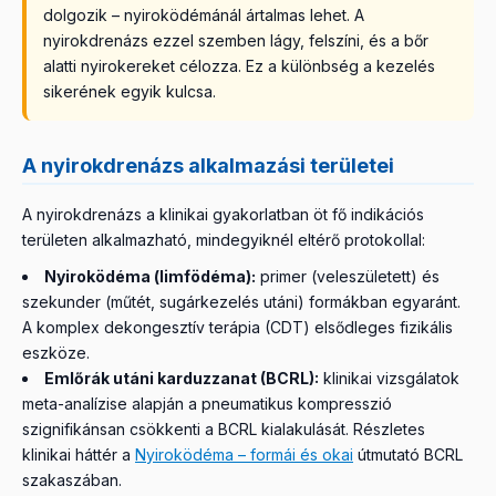
dolgozik – nyiroködémánál ártalmas lehet. A
nyirokdrenázs ezzel szemben lágy, felszíni, és a bőr
alatti nyirokereket célozza. Ez a különbség a kezelés
sikerének egyik kulcsa.
A nyirokdrenázs alkalmazási területei
A nyirokdrenázs a klinikai gyakorlatban öt fő indikációs
területen alkalmazható, mindegyiknél eltérő protokollal:
Nyiroködéma (limfödéma):
primer (veleszületett) és
szekunder (műtét, sugárkezelés utáni) formákban egyaránt.
A komplex dekongesztív terápia (CDT) elsődleges fizikális
eszköze.
Emlőrák utáni karduzzanat (BCRL):
klinikai vizsgálatok
meta-analízise alapján a pneumatikus kompresszió
szignifikánsan csökkenti a BCRL kialakulását. Részletes
klinikai háttér a
Nyiroködéma – formái és okai
útmutató BCRL
szakaszában.