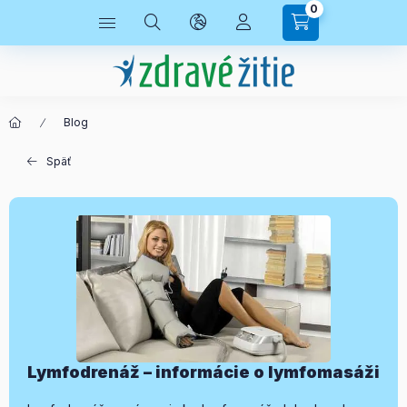
0
Blog
Späť
Lymfodrenáž – informácie o lymfomasáži