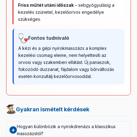
Friss műtét utáni időszak
– sebgyógyulásig a
kezelés szünetel, kezelőorvos engedélye
szükséges.
Fontos tudnivaló
A kézi és a gépi nyirokmasszázs a komplex
kezelési csomag eleme, nem helyettesíti az
orvosi vagy szakemberi ellátást. Új panaszok,
fokozódó duzzanat, fájdalom vagy bőrváltozás
esetén konzultálj kezelőorvosoddal.
Gyakran ismételt kérdések
Hogyan különbözik a nyirokdrenázs a klasszikus
+
masszázstól?