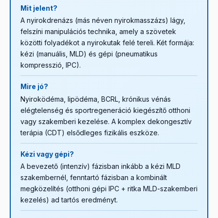
Mit jelent?
A nyirokdrenázs (más néven nyirokmasszázs) lágy,
felszíni manipulációs technika, amely a szövetek
közötti folyadékot a nyirokutak felé tereli. Két formája:
kézi (manuális, MLD) és gépi (pneumatikus
kompresszió, IPC).
Mire jó?
Nyiroködéma, lipödéma, BCRL, krónikus vénás
elégtelenség és sportregeneráció kiegészítő otthoni
vagy szakemberi kezelése. A komplex dekongesztív
terápia (CDT) elsődleges fizikális eszköze.
Kézi vagy gépi?
A bevezető (intenzív) fázisban inkább a kézi MLD
szakembernél, fenntartó fázisban a kombinált
megközelítés (otthoni gépi IPC + ritka MLD-szakemberi
kezelés) ad tartós eredményt.