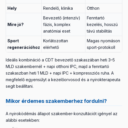
Hely
Rendelő, klinika
Otthon
Bevezető (intenzív)
Fenntartó
Mire jó?
fázis, komplex
kezelés, hosszú
anatómiai eset
távú stabilitás
Sport
Korlátozottan
Magas nyomáson
regenerációhoz
elérhető
sport-protokoll
Ideális kombináció a CDT bevezető szakaszában heti 3–5
MLD szakembernél + napi otthoni IPC, majd a fenntartó
szakaszban heti 1 MLD + napi IPC + kompressziós ruha. A
megfelelő egyensúlyt a kezelőorvosod és a nyirokterapeuta
segít beállítani.
Mikor érdemes szakemberhez fordulni?
A nyiroködémás állapot szakember-konzultációt igényel az
alábbi esetekben: