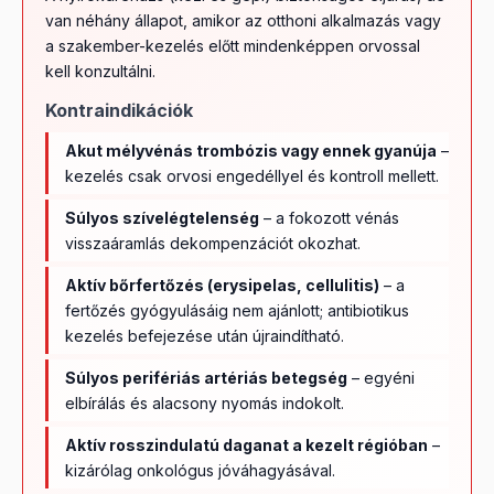
van néhány állapot, amikor az otthoni alkalmazás vagy
a szakember-kezelés előtt mindenképpen orvossal
kell konzultálni.
Kontraindikációk
Akut mélyvénás trombózis vagy ennek gyanúja
–
kezelés csak orvosi engedéllyel és kontroll mellett.
Súlyos szívelégtelenség
– a fokozott vénás
visszaáramlás dekompenzációt okozhat.
Aktív bőrfertőzés (erysipelas, cellulitis)
– a
fertőzés gyógyulásáig nem ajánlott; antibiotikus
kezelés befejezése után újraindítható.
Súlyos perifériás artériás betegség
– egyéni
elbírálás és alacsony nyomás indokolt.
Aktív rosszindulatú daganat a kezelt régióban
–
kizárólag onkológus jóváhagyásával.