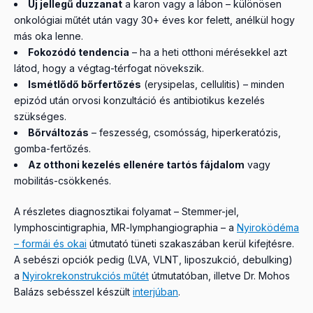
Új jellegű duzzanat
a karon vagy a lábon – különösen
onkológiai műtét után vagy 30+ éves kor felett, anélkül hogy
más oka lenne.
Fokozódó tendencia
– ha a heti otthoni mérésekkel azt
látod, hogy a végtag-térfogat növekszik.
Ismétlődő bőrfertőzés
(erysipelas, cellulitis) – minden
epizód után orvosi konzultáció és antibiotikus kezelés
szükséges.
Bőrváltozás
– feszesség, csomósság, hiperkeratózis,
gomba-fertőzés.
Az otthoni kezelés ellenére tartós fájdalom
vagy
mobilitás-csökkenés.
A részletes diagnosztikai folyamat – Stemmer-jel,
lymphoscintigraphia, MR-lymphangiographia – a
Nyiroködéma
– formái és okai
útmutató tüneti szakaszában kerül kifejtésre.
A sebészi opciók pedig (LVA, VLNT, liposzukció, debulking)
a
Nyirokrekonstrukciós műtét
útmutatóban, illetve Dr. Mohos
Balázs sebésszel készült
interjúban
.