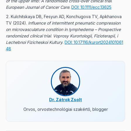
of the upper limb: A randomised cross-over clinical trial
.
European Journal of Cancer Care
.
DOI: 10.1111/ecc.13625
Kulchitskaya DB, Fesyun AD, Konchugova TV, Apkhanova
TV
(
2024
).
Influence of intermittent pneumatic compression
on microvasculature condition in lymphedema – Prospective
randomized clinical trial
.
Voprosy Kurortologii, Fizioterapii, i
Lechebnoi Fizicheskoi Kultury
.
DOI: 10.17116/kurort2024101061
48
Dr. Zátrok Zsolt
Orvos, orvostechnológiai szakértő, blogger