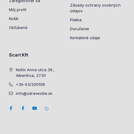
Zaregistrovať sa
Zásady ochrany osobných
Môj profil
údajov
Košík
Platba
Obľúbené
Doručenie
Kontaktné údaje
Scart Kft
Koltói Anna utca 39.,
Albertirsa, 2730
+36-53/200108
info@zdravezitie.sk