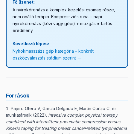
Fő üzenet:
A nyirokdrenázs a komplex kezelési csomag része,
nem önálló terápia. Kompressziós ruha + napi
nyirokdrenázs (kézi vagy gépi) + mozgás = tartós
eredmény.
Következő lépés:
Nyirokmasszázs gép kategória – konkrét
eszközválasztás stádium szerint →
Források
Pajero Otero V, García Delgado E, Martín Cortijo C, és
munkatársaik
(
2022
).
Intensive complex physical therapy
combined with intermittent pneumatic compression versus
Kinesio taping for treating breast cancer-related lymphedema