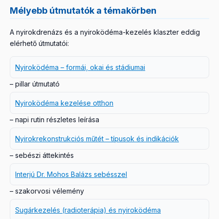
Mélyebb útmutatók a témakörben
A nyirokdrenázs és a nyiroködéma-kezelés klaszter eddig
elérhető útmutatói:
Nyiroködéma – formái, okai és stádiumai
– pillar útmutató
Nyiroködéma kezelése otthon
– napi rutin részletes leírása
Nyirokrekonstrukciós műtét – típusok és indikációk
– sebészi áttekintés
Interjú Dr. Mohos Balázs sebésszel
– szakorvosi vélemény
Sugárkezelés (radioterápia) és nyiroködéma