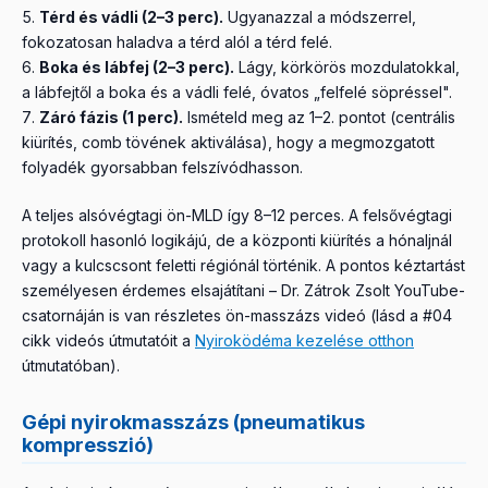
Térd és vádli (2–3 perc).
Ugyanazzal a módszerrel,
fokozatosan haladva a térd alól a térd felé.
Boka és lábfej (2–3 perc).
Lágy, körkörös mozdulatokkal,
a lábfejtől a boka és a vádli felé, óvatos „felfelé söpréssel".
Záró fázis (1 perc).
Ismételd meg az 1–2. pontot (centrális
kiürítés, comb tövének aktiválása), hogy a megmozgatott
folyadék gyorsabban felszívódhasson.
A teljes alsóvégtagi ön-MLD így 8–12 perces. A felsővégtagi
protokoll hasonló logikájú, de a központi kiürítés a hónaljnál
vagy a kulcscsont feletti régiónál történik. A pontos kéztartást
személyesen érdemes elsajátítani – Dr. Zátrok Zsolt YouTube-
csatornáján is van részletes ön-masszázs videó (lásd a #04
cikk videós útmutatóit a
Nyiroködéma kezelése otthon
útmutatóban).
Gépi nyirokmasszázs (pneumatikus
kompresszió)