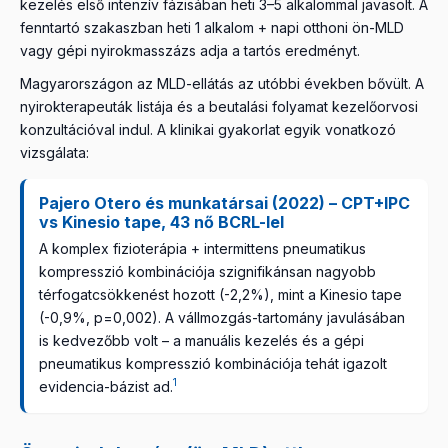
kezelés első intenzív fázisában heti 3–5 alkalommal javasolt. A
fenntartó szakaszban heti 1 alkalom + napi otthoni ön-MLD
vagy gépi nyirokmasszázs adja a tartós eredményt.
Magyarországon az MLD-ellátás az utóbbi években bővült. A
nyirokterapeuták listája és a beutalási folyamat kezelőorvosi
konzultációval indul. A klinikai gyakorlat egyik vonatkozó
vizsgálata:
Pajero Otero és munkatársai (2022) – CPT+IPC
vs Kinesio tape, 43 nő BCRL-lel
A komplex fizioterápia + intermittens pneumatikus
kompresszió kombinációja szignifikánsan nagyobb
térfogatcsökkenést hozott (-2,2%), mint a Kinesio tape
(-0,9%, p=0,002). A vállmozgás-tartomány javulásában
is kedvezőbb volt – a manuális kezelés és a gépi
pneumatikus kompresszió kombinációja tehát igazolt
1
evidencia-bázist ad.