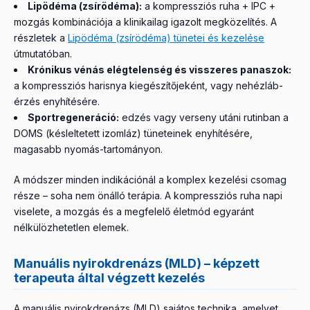
Lipödéma (zsírödéma):
a kompressziós ruha + IPC +
mozgás kombinációja a klinikailag igazolt megközelítés. A
részletek a
Lipödéma (zsírödéma) tünetei és kezelése
útmutatóban.
Krónikus vénás elégtelenség és visszeres panaszok:
a kompressziós harisnya kiegészítőjeként, vagy nehézláb-
érzés enyhítésére.
Sportregeneráció:
edzés vagy verseny utáni rutinban a
DOMS (késleltetett izomláz) tüneteinek enyhítésére,
magasabb nyomás-tartományon.
A módszer minden indikációnál a komplex kezelési csomag
része – soha nem önálló terápia. A kompressziós ruha napi
viselete, a mozgás és a megfelelő életmód egyaránt
nélkülözhetetlen elemek.
Manuális nyirokdrenázs (MLD) – képzett
terapeuta által végzett kezelés
A manuális nyirokdrenázs (MLD) sajátos technika, amelyet